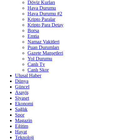
Döviz Kurları
Hava Durumu
Hava Durumu #2
Kripto Paralar
Kripto Para Detay
Borsa
Emtia
Namaz Vakitleri
Puan Durumları
Gazete Manşetleri
Yol Durumu
Canlı Tv
Canlı Skor
Ulusal Haber
Dünya
Güncel
Asayiş
Siyaset
Ekonomi
Sağlık
Spor
Magazin
Eğitim
Hayat
Teknoloji