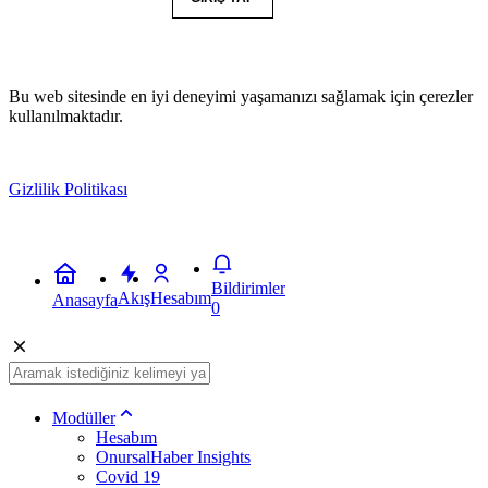
Bu web sitesinde en iyi deneyimi yaşamanızı sağlamak için çerezler
kullanılmaktadır.
Gizlilik Politikası
Kabul
Bildirimler
Akış
Hesabım
Anasayfa
0
Modüller
Hesabım
OnursalHaber Insights
Covid 19