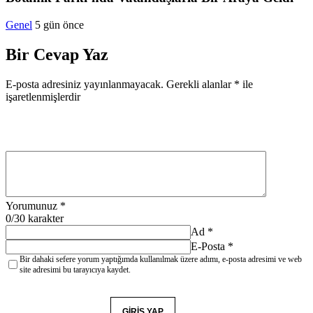
Genel
5 gün önce
Bir Cevap Yaz
E-posta adresiniz yayınlanmayacak.
Gerekli alanlar
*
ile
işaretlenmişlerdir
Yorumunuz
*
0
/30 karakter
Ad
*
E-Posta
*
Bir dahaki sefere yorum yaptığımda kullanılmak üzere adımı, e-posta adresimi ve web
site adresimi bu tarayıcıya kaydet.
YORUM GÖNDER
GIRIŞ YAP