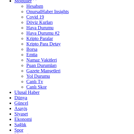
Modüller
Hesabım
OnursalHaber Insights
Covid 19
Döviz Kurları
Hava Durumu
Hava Durumu #2
Kripto Paralar
Kripto Para Detay
Borsa
Emtia
Namaz Vakitleri
Puan Durumları
Gazete Manşetleri
Yol Durumu
Canlı Tv
Canlı Skor
Ulusal Haber
Dünya
Güncel
Asayiş
Siyaset
Ekonomi
Sağlık
Spor