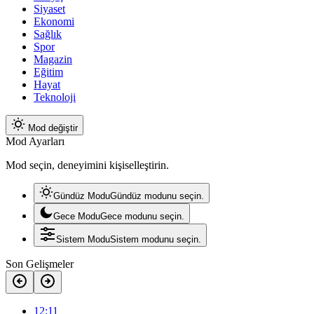
Siyaset
Ekonomi
Sağlık
Spor
Magazin
Eğitim
Hayat
Teknoloji
Mod değiştir
Mod Ayarları
Mod seçin, deneyimini kişiselleştirin.
Gündüz Modu
Gündüz modunu seçin.
Gece Modu
Gece modunu seçin.
Sistem Modu
Sistem modunu seçin.
Son Gelişmeler
12:11