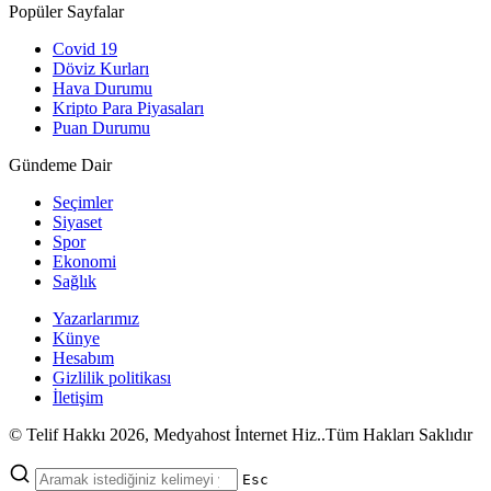
Popüler Sayfalar
Covid 19
Döviz Kurları
Hava Durumu
Kripto Para Piyasaları
Puan Durumu
Gündeme Dair
Seçimler
Siyaset
Spor
Ekonomi
Sağlık
Yazarlarımız
Künye
Hesabım
Gizlilik politikası
İletişim
© Telif Hakkı 2026, Medyahost İnternet Hiz..Tüm Hakları Saklıdır
casino
canlı
ev
Esc