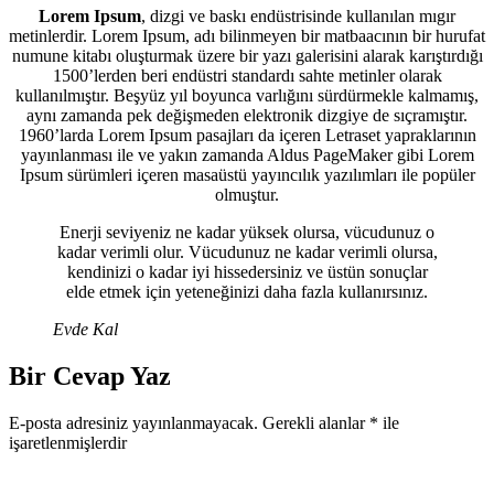
Lorem Ipsum
, dizgi ve baskı endüstrisinde kullanılan mıgır
metinlerdir. Lorem Ipsum, adı bilinmeyen bir matbaacının bir hurufat
numune kitabı oluşturmak üzere bir yazı galerisini alarak karıştırdığı
1500’lerden beri endüstri standardı sahte metinler olarak
kullanılmıştır. Beşyüz yıl boyunca varlığını sürdürmekle kalmamış,
aynı zamanda pek değişmeden elektronik dizgiye de sıçramıştır.
1960’larda Lorem Ipsum pasajları da içeren Letraset yapraklarının
yayınlanması ile ve yakın zamanda Aldus PageMaker gibi Lorem
Ipsum sürümleri içeren masaüstü yayıncılık yazılımları ile popüler
olmuştur.
Enerji seviyeniz ne kadar yüksek olursa, vücudunuz o
kadar verimli olur. Vücudunuz ne kadar verimli olursa,
kendinizi o kadar iyi hissedersiniz ve üstün sonuçlar
elde etmek için yeteneğinizi daha fazla kullanırsınız.
Evde Kal
Bir Cevap Yaz
E-posta adresiniz yayınlanmayacak.
Gerekli alanlar
*
ile
işaretlenmişlerdir