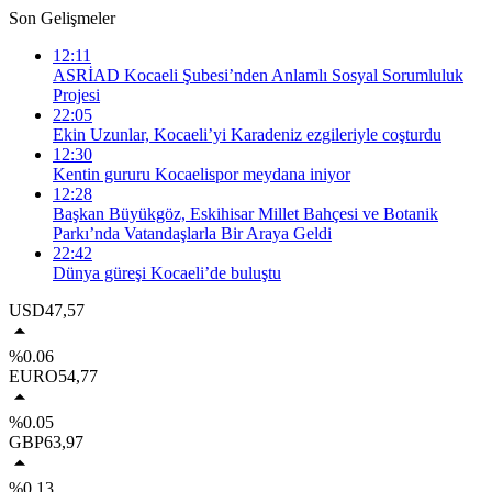
Son Gelişmeler
12:11
ASRİAD Kocaeli Şubesi’nden Anlamlı Sosyal Sorumluluk
Projesi
22:05
Ekin Uzunlar, Kocaeli’yi Karadeniz ezgileriyle coşturdu
12:30
Kentin gururu Kocaelispor meydana iniyor
12:28
Başkan Büyükgöz, Eskihisar Millet Bahçesi ve Botanik
Parkı’nda Vatandaşlarla Bir Araya Geldi
22:42
Dünya güreşi Kocaeli’de buluştu
USD
47,57
%0.06
EURO
54,77
%0.05
GBP
63,97
%0.13