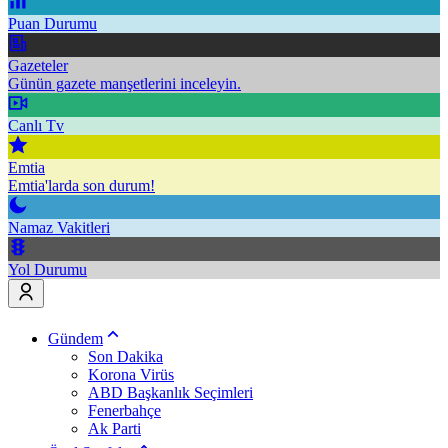
Puan Durumu
Gazeteler
Günün gazete manşetlerini inceleyin.
Canlı Tv
Emtia
Emtia'larda son durum!
Namaz Vakitleri
Yol Durumu
Gündem
Son Dakika
Korona Virüs
ABD Başkanlık Seçimleri
Fenerbahçe
Ak Parti