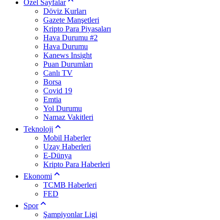
Özel Sayfalar
Döviz Kurları
Gazete Manşetleri
Kripto Para Piyasaları
Hava Durumu #2
Hava Durumu
Kanews Insight
Puan Durumları
Canlı TV
Borsa
Covid 19
Emtia
Yol Durumu
Namaz Vakitleri
Teknoloji
Mobil Haberler
Uzay Haberleri
E-Dünya
Kripto Para Haberleri
Ekonomi
TCMB Haberleri
FED
Spor
Şampiyonlar Ligi