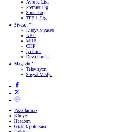
Avrupa Ligi
Premier Lig
Süper Lig
TFF 1. Lig
Siyaset
Dünya Siyaseti
AKP
MHP
CHP
İyi Parti
Deva Partisi
Magazin
Televizyon
Sosyal Medya
Yazarlarımız
Künye
Hesabım
Gizlilik politikası
İletişim