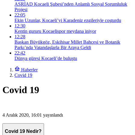
ASRİAD Kocaeli Şubesi’nden Anlamlı Sosyal Sorumluluk
Projesi
22:05
Ekin Uzunlar, Kocaeli’yi Karadeniz ezgileriyle coşturdu
12:30
Kentin gururu Kocaelispor meydana iniyor
12:28
Başkan Büyükgöz, Eskihisar Millet Bahçesi ve Botanik
Parkı’nda Vatandaşlarla Bir Araya Geldi
22:42
Dünya güreşi Kocaeli’de buluştu
Haberler
Covid 19
Covid 19
4 Aralık 2020, 16:01
yayınlandı
Covid 19 Nedir?