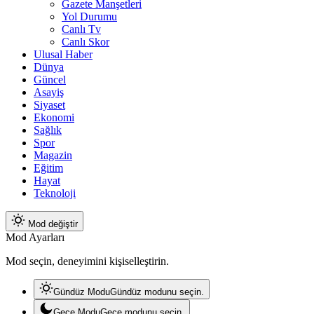
Gazete Manşetleri
Yol Durumu
Canlı Tv
Canlı Skor
Ulusal Haber
Dünya
Güncel
Asayiş
Siyaset
Ekonomi
Sağlık
Spor
Magazin
Eğitim
Hayat
Teknoloji
Mod değiştir
Mod Ayarları
Mod seçin, deneyimini kişiselleştirin.
Gündüz Modu
Gündüz modunu seçin.
Gece Modu
Gece modunu seçin.