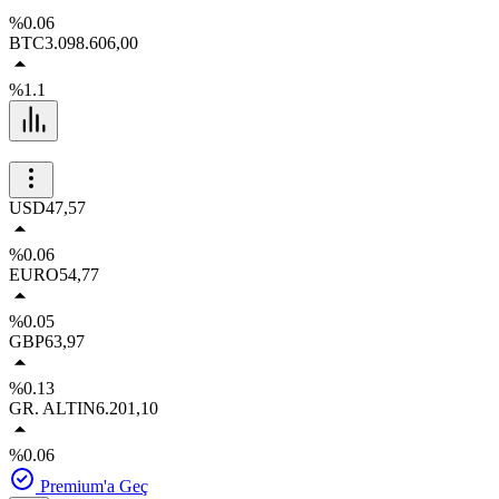
%0.06
BTC
3.098.606,00
%1.1
USD
47,57
%0.06
EURO
54,77
%0.05
GBP
63,97
%0.13
GR. ALTIN
6.201,10
%0.06
Premium'a Geç