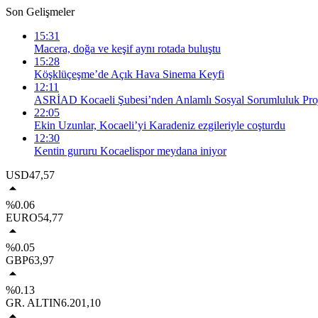
Son Gelişmeler
15:31
Macera, doğa ve keşif aynı rotada buluştu
15:28
Köşklüçeşme’de Açık Hava Sinema Keyfi
12:11
ASRİAD Kocaeli Şubesi’nden Anlamlı Sosyal Sorumluluk Proj
22:05
Ekin Uzunlar, Kocaeli’yi Karadeniz ezgileriyle coşturdu
12:30
Kentin gururu Kocaelispor meydana iniyor
USD
47,57
%0.06
EURO
54,77
%0.05
GBP
63,97
%0.13
GR. ALTIN
6.201,10