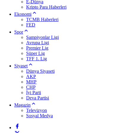
E-Dünya
Kripto Para Haberleri
Ekonomi
TCMB Haberleri
FED
Spor
Şampiyonlar Ligi
Avrupa Ligi
Premier Lig
Süper Lig
TFF 1. Lig
Siyaset
Dünya Siyaseti
AKP
MHP
CHP
İyi Parti
Deva Partisi
Magazin
Televizyon
Sosyal Medya