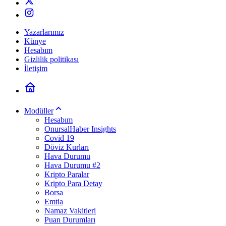
Yazarlarımız
Künye
Hesabım
Gizlilik politikası
İletişim
Modüller
Hesabım
OnursalHaber Insights
Covid 19
Döviz Kurları
Hava Durumu
Hava Durumu #2
Kripto Paralar
Kripto Para Detay
Borsa
Emtia
Namaz Vakitleri
Puan Durumları