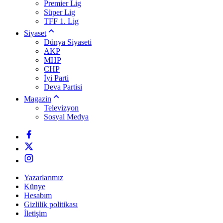
Premier Lig
Süper Lig
TFF 1. Lig
Siyaset
Dünya Siyaseti
AKP
MHP
CHP
İyi Parti
Deva Partisi
Magazin
Televizyon
Sosyal Medya
Yazarlarımız
Künye
Hesabım
Gizlilik politikası
İletişim