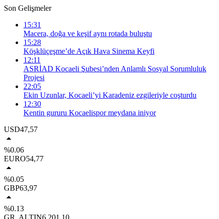
Son Gelişmeler
15:31
Macera, doğa ve keşif aynı rotada buluştu
15:28
Köşklüçeşme’de Açık Hava Sinema Keyfi
12:11
ASRİAD Kocaeli Şubesi’nden Anlamlı Sosyal Sorumluluk
Projesi
22:05
Ekin Uzunlar, Kocaeli’yi Karadeniz ezgileriyle coşturdu
12:30
Kentin gururu Kocaelispor meydana iniyor
USD
47,57
%0.06
EURO
54,77
%0.05
GBP
63,97
%0.13
GR. ALTIN
6.201,10