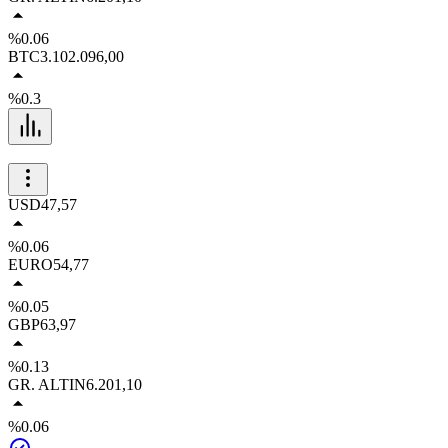
%0.06
BTC
3.102.096,00
%0.3
USD
47,57
%0.06
EURO
54,77
%0.05
GBP
63,97
%0.13
GR. ALTIN
6.201,10
%0.06