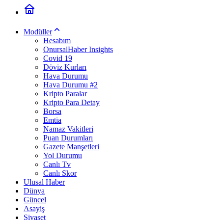
Modüller
Hesabım
OnursalHaber Insights
Covid 19
Döviz Kurları
Hava Durumu
Hava Durumu #2
Kripto Paralar
Kripto Para Detay
Borsa
Emtia
Namaz Vakitleri
Puan Durumları
Gazete Manşetleri
Yol Durumu
Canlı Tv
Canlı Skor
Ulusal Haber
Dünya
Güncel
Asayiş
Siyaset