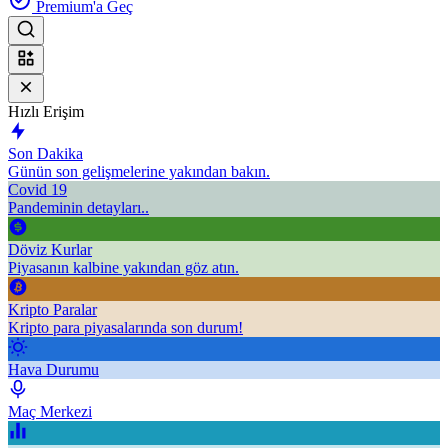
Premium'a Geç
Hızlı Erişim
Son Dakika
Günün son gelişmelerine yakından bakın.
Covid 19
Pandeminin detayları..
Döviz Kurlar
Piyasanın kalbine yakından göz atın.
Kripto Paralar
Kripto para piyasalarında son durum!
Hava Durumu
Maç Merkezi