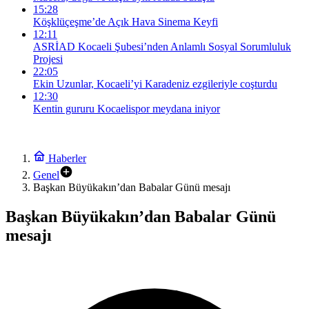
15:28
Köşklüçeşme’de Açık Hava Sinema Keyfi
12:11
ASRİAD Kocaeli Şubesi’nden Anlamlı Sosyal Sorumluluk
Projesi
22:05
Ekin Uzunlar, Kocaeli’yi Karadeniz ezgileriyle coşturdu
12:30
Kentin gururu Kocaelispor meydana iniyor
Haberler
Genel
Başkan Büyükakın’dan Babalar Günü mesajı
Başkan Büyükakın’dan Babalar Günü
mesajı