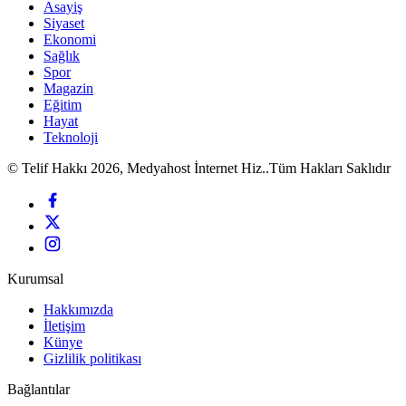
Asayiş
Siyaset
Ekonomi
Sağlık
Spor
Magazin
Eğitim
Hayat
Teknoloji
© Telif Hakkı 2026, Medyahost İnternet Hiz..Tüm Hakları Saklıdır
Kurumsal
Hakkımızda
İletişim
Künye
Gizlilik politikası
Bağlantılar