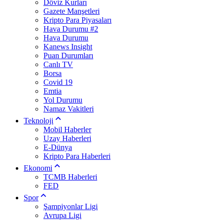
Döviz Kurları
Gazete Manşetleri
Kripto Para Piyasaları
Hava Durumu #2
Hava Durumu
Kanews Insight
Puan Durumları
Canlı TV
Borsa
Covid 19
Emtia
Yol Durumu
Namaz Vakitleri
Teknoloji
Mobil Haberler
Uzay Haberleri
E-Dünya
Kripto Para Haberleri
Ekonomi
TCMB Haberleri
FED
Spor
Şampiyonlar Ligi
Avrupa Ligi