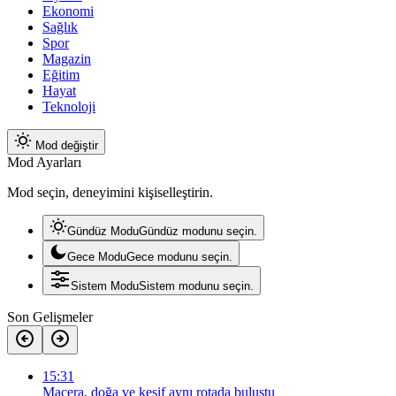
Ekonomi
Sağlık
Spor
Magazin
Eğitim
Hayat
Teknoloji
Mod değiştir
Mod Ayarları
Mod seçin, deneyimini kişiselleştirin.
Gündüz Modu
Gündüz modunu seçin.
Gece Modu
Gece modunu seçin.
Sistem Modu
Sistem modunu seçin.
Son Gelişmeler
15:31
Macera, doğa ve keşif aynı rotada buluştu