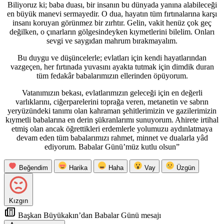
Biliyoruz ki; baba duası, bir insanın bu dünyada yanına alabileceği
en büyük manevi sermayedir. O dua, hayatın tüm fırtınalarına karşı
insanı koruyan görünmez bir zırhtır. Gelin, vakit henüz çok geç
değilken, o çınarların gölgesindeyken kıymetlerini bilelim. Onları
sevgi ve saygıdan mahrum bırakmayalım.
Bu duygu ve düşüncelerle; evlatları için kendi hayatlarından
vazgeçen, her fırtınada yuvasını ayakta tutmak için dimdik duran
tüm fedakâr babalarımızın ellerinden öpüyorum.
Vatanımızın bekası, evlatlarımızın geleceği için en değerli
varlıklarını, ciğerparelerini toprağa veren, metanetin ve sabrın
yeryüzündeki tanımı olan kahraman şehitlerimizin ve gazilerimizin
kıymetli babalarına en derin şükranlarımı sunuyorum. Ahirete irtihal
etmiş olan ancak öğrettikleri erdemlerle yolumuzu aydınlatmaya
devam eden tüm babalarımızı rahmet, minnet ve dualarla yâd
ediyorum. Babalar Günü’müz kutlu olsun”
Beğendim
Harika
Haha
Vay
Üzgün
Kızgın
Başkan Büyükakın’dan Babalar Günü mesajı