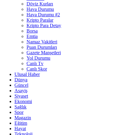
Döviz Kurları
Hava Durumu
Hava Durumu #2
Kripto Paralar
Kripto Para Detay
Borsa
Emtia
Namaz Vakitleri
Puan Durumları
Gazete Manşetleri
Yol Durumu
Canlı Tv
Canlı Skor
Ulusal Haber
Dünya
Güncel
Asayiş
Siyaset
Ekonomi
Sağlık
Spor
Magazin
Eğitim
Hayat
Teknoloji