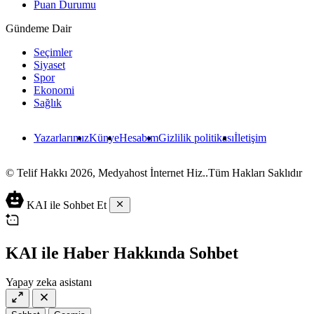
Puan Durumu
Gündeme Dair
Seçimler
Siyaset
Spor
Ekonomi
Sağlık
Yazarlarımız
Künye
Hesabım
Gizlilik politikası
İletişim
© Telif Hakkı 2026, Medyahost İnternet Hiz..Tüm Hakları Saklıdır
casino
canlı
ev
siteleri
casino
yapımı
KAI ile Sohbet Et
casino
siteleri
salça
siteleri
en
çeşitleri
2023
iyi
lordcasino
casino
KAI ile Haber Hakkında Sohbet
casinositeleri.site
siteleri
vdcasino
Yapay zeka asistanı
vdcasino
giriş
vdcasino