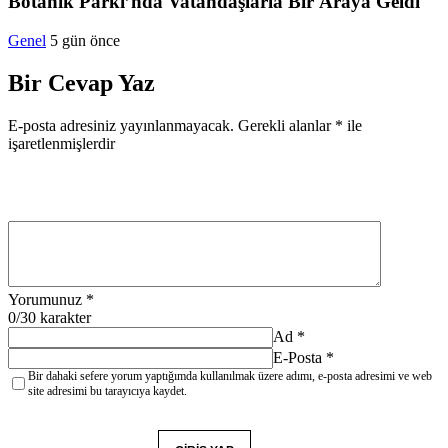
Botanik Parkı’nda Vatandaşlarla Bir Araya Geldi
Genel
5 gün önce
Bir Cevap Yaz
E-posta adresiniz yayınlanmayacak.
Gerekli alanlar
*
ile
işaretlenmişlerdir
Yorumunuz
*
0
/30 karakter
Ad
*
E-Posta
*
Bir dahaki sefere yorum yaptığımda kullanılmak üzere adımı, e-posta adresimi ve web
site adresimi bu tarayıcıya kaydet.