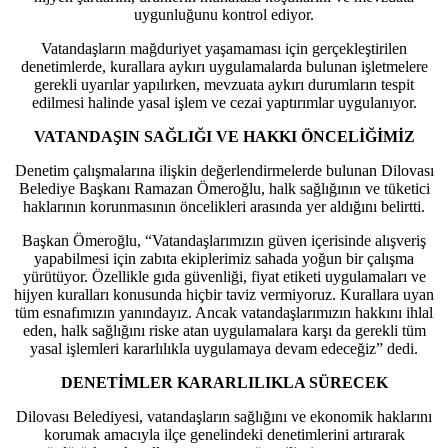
uygunluğunu kontrol ediyor.
Vatandaşların mağduriyet yaşamaması için gerçekleştirilen
denetimlerde, kurallara aykırı uygulamalarda bulunan işletmelere
gerekli uyarılar yapılırken, mevzuata aykırı durumların tespit
edilmesi halinde yasal işlem ve cezai yaptırımlar uygulanıyor.
VATANDAŞIN SAĞLIĞI VE HAKKI ÖNCELİĞİMİZ
Denetim çalışmalarına ilişkin değerlendirmelerde bulunan Dilovası
Belediye Başkanı Ramazan Ömeroğlu, halk sağlığının ve tüketici
haklarının korunmasının öncelikleri arasında yer aldığını belirtti.
Başkan Ömeroğlu, “Vatandaşlarımızın güven içerisinde alışveriş
yapabilmesi için zabıta ekiplerimiz sahada yoğun bir çalışma
yürütüyor. Özellikle gıda güvenliği, fiyat etiketi uygulamaları ve
hijyen kuralları konusunda hiçbir taviz vermiyoruz. Kurallara uyan
tüm esnafımızın yanındayız. Ancak vatandaşlarımızın hakkını ihlal
eden, halk sağlığını riske atan uygulamalara karşı da gerekli tüm
yasal işlemleri kararlılıkla uygulamaya devam edeceğiz” dedi.
DENETİMLER KARARLILIKLA SÜRECEK
Dilovası Belediyesi, vatandaşların sağlığını ve ekonomik haklarını
korumak amacıyla ilçe genelindeki denetimlerini artırarak