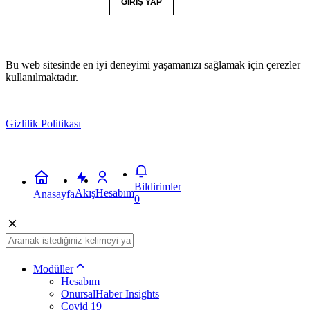
YORUM GÖNDER
GIRIŞ YAP
Bu web sitesinde en iyi deneyimi yaşamanızı sağlamak için çerezler
kullanılmaktadır.
Gizlilik Politikası
Kabul
Bildirimler
Akış
Hesabım
Anasayfa
0
Modüller
Hesabım
OnursalHaber Insights
Covid 19