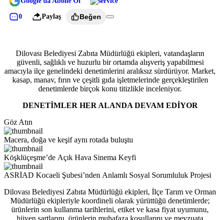
Google'da Abone Ol
0
Paylaş
Beğen
Dilovası Belediyesi Zabıta Müdürlüğü ekipleri, vatandaşların
güvenli, sağlıklı ve huzurlu bir ortamda alışveriş yapabilmesi
amacıyla ilçe genelindeki denetimlerini aralıksız sürdürüyor. Market,
kasap, manav, fırın ve çeşitli gıda işletmelerinde gerçekleştirilen
denetimlerde birçok konu titizlikle inceleniyor.
DENETİMLER HER ALANDA DEVAM EDİYOR
Göz Atın
Macera, doğa ve keşif aynı rotada buluştu
Köşklüçeşme’de Açık Hava Sinema Keyfi
ASRİAD Kocaeli Şubesi’nden Anlamlı Sosyal Sorumluluk Projesi
Dilovası Belediyesi Zabıta Müdürlüğü ekipleri, İlçe Tarım ve Orman
Müdürlüğü ekipleriyle koordineli olarak yürüttüğü denetimlerde;
ürünlerin son kullanma tarihlerini, etiket ve kasa fiyat uyumunu,
hijyen şartlarını, ürünlerin muhafaza koşullarını ve mevzuata