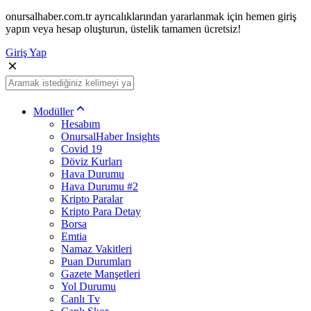
onursalhaber.com.tr ayrıcalıklarından yararlanmak için hemen giriş
yapın veya hesap oluşturun, üstelik tamamen ücretsiz!
Giriş Yap
Modüller
Hesabım
OnursalHaber Insights
Covid 19
Döviz Kurları
Hava Durumu
Hava Durumu #2
Kripto Paralar
Kripto Para Detay
Borsa
Emtia
Namaz Vakitleri
Puan Durumları
Gazete Manşetleri
Yol Durumu
Canlı Tv