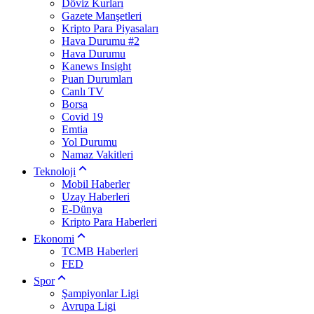
Döviz Kurları
Gazete Manşetleri
Kripto Para Piyasaları
Hava Durumu #2
Hava Durumu
Kanews Insight
Puan Durumları
Canlı TV
Borsa
Covid 19
Emtia
Yol Durumu
Namaz Vakitleri
Teknoloji
Mobil Haberler
Uzay Haberleri
E-Dünya
Kripto Para Haberleri
Ekonomi
TCMB Haberleri
FED
Spor
Şampiyonlar Ligi
Avrupa Ligi