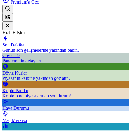
Premium'a Geç
Hızlı Erişim
Son Dakika
Günün son gelişmelerine yakından bakın.
Covid 19
Pandeminin detayları..
Döviz Kurlar
Piyasanın kalbine yakından göz atın.
Kripto Paralar
Kripto para piyasalarında son durum!
Hava Durumu
Maç Merkezi