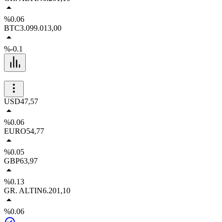
%0.06
BTC
3.099.013,00
%-0.1
USD
47,57
%0.06
EURO
54,77
%0.05
GBP
63,97
%0.13
GR. ALTIN
6.201,10
%0.06