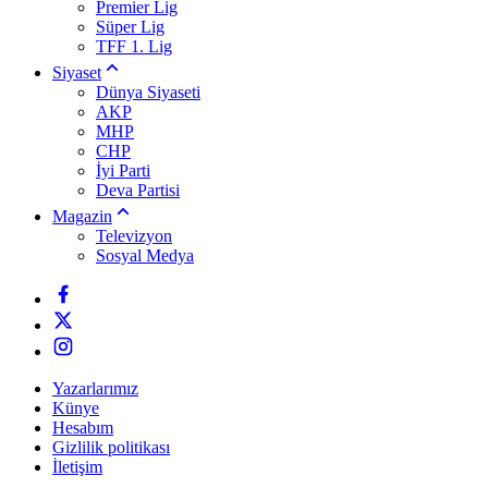
Premier Lig
Süper Lig
TFF 1. Lig
Siyaset
Dünya Siyaseti
AKP
MHP
CHP
İyi Parti
Deva Partisi
Magazin
Televizyon
Sosyal Medya
Yazarlarımız
Künye
Hesabım
Gizlilik politikası
İletişim