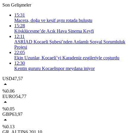
Son Gelişmeler
15:31
Macera, doğa ve keşif aynı rotada buluştu
15:28
Köşklüçeşme’de Açık Hava Sinema Keyfi
12:11
ASRİAD Kocaeli Şubesi’nden Anlamlı Sosyal Sorumluluk
Projesi
22:05
Ekin Uzunlar, Kocaeli’yi Karadeniz ezgileriyle coşturdu
12:30
Kentin gururu Kocaelispor meydana iniyor
USD
47,57
%0.06
EURO
54,77
%0.05
GBP
63,97
%0.13
GR. ALTIN
6.201,10