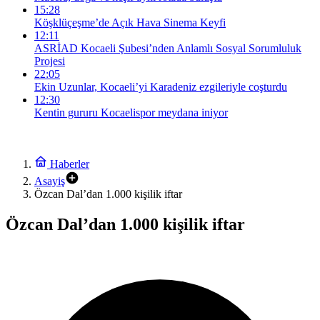
15:28
Köşklüçeşme’de Açık Hava Sinema Keyfi
12:11
ASRİAD Kocaeli Şubesi’nden Anlamlı Sosyal Sorumluluk
Projesi
22:05
Ekin Uzunlar, Kocaeli’yi Karadeniz ezgileriyle coşturdu
12:30
Kentin gururu Kocaelispor meydana iniyor
Haberler
Asayiş
Özcan Dal’dan 1.000 kişilik iftar
Özcan Dal’dan 1.000 kişilik iftar