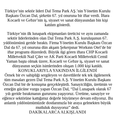
Türkiye’nin sektör lideri Dal Tema Park AŞ.’nin Yönetim Kurulu
Başkanı Özcan Dal, şirketin 67. yıl onuruna bir iftar verdi. İftara
Kocaeli ve Gebze’nin iş, siyaset ve sanat dünyasından bin kişi
katılım gösterdi.
Türkiye’nin ilk lunapark ekipmanları üreticisi ve aynı zamanda
sektör liderlerinden olan Dal Tema Park A.Ş. kuruluşunun 67.
yıldönümünü geride bıraktı. Firma Yönetim Kurulu Başkanı Özcan
Dal da 67. yıl onuruna dün akşam Şekerpınar Workınn Otel’de bir
iftar programı düzenledi. Büyük ilgi gören iftara CHP Kocaeli
Milletvekili Nail Çiler ve AK Parti Kocaeli Milletvekili Cemil
Yaman başta olmak üzere, Kocaeli ve Gebze iş, siyaset ve sanat
dünyasının seçkin isimlerinden oluşan 1.000 kişi katıldı.
KONUKLARIYLA YAKINDAN İLGİLENDİ
Örnek bir ev sahipliği sergileyen ve davetlilerle tek tek ilgilenerek
tüm masaları gezen Dal Tema Park A.Ş. Yönetim Kurulu Başkanı
Özcan Dal bir de konuşma gerçekleştirdi. Sanayiciliğin, üretimin ve
emeğin gücüne vurgu yapan Özcan Dal, “Dal Lunapark olarak 67
yılı geride bırakmanın gururunu yaşıyoruz. Üretime, sanayiye ve
eğlence sektörüne kattığımız değerle büyümeye devam ediyoruz. Bu
anlamlı yıldönümümüzde dostlarımızla bir araya gelmekten büyük
mutluluk duyuyoruz” dedi.
DAKİKALARCA ALKIŞLANDI