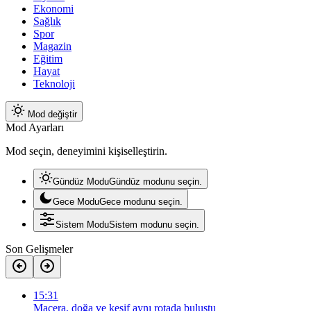
Ekonomi
Sağlık
Spor
Magazin
Eğitim
Hayat
Teknoloji
Mod değiştir
Mod Ayarları
Mod seçin, deneyimini kişiselleştirin.
Gündüz Modu
Gündüz modunu seçin.
Gece Modu
Gece modunu seçin.
Sistem Modu
Sistem modunu seçin.
Son Gelişmeler
15:31
Macera, doğa ve keşif aynı rotada buluştu