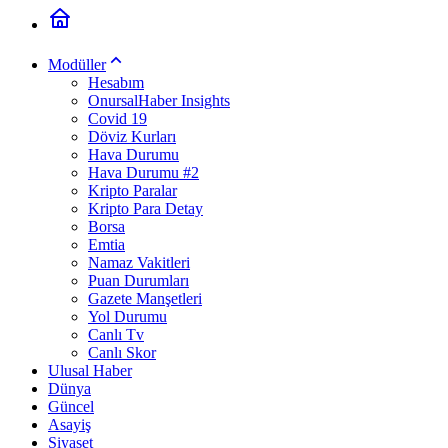
Modüller
Hesabım
OnursalHaber Insights
Covid 19
Döviz Kurları
Hava Durumu
Hava Durumu #2
Kripto Paralar
Kripto Para Detay
Borsa
Emtia
Namaz Vakitleri
Puan Durumları
Gazete Manşetleri
Yol Durumu
Canlı Tv
Canlı Skor
Ulusal Haber
Dünya
Güncel
Asayiş
Siyaset