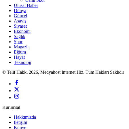
Canlı Skor
Ulusal Haber
Dünya
Güncel
Asayiş
Siyaset
Ekonomi
Sağlık
Spor
Magazin
Eğitim
Hayat
Teknoloji
© Telif Hakkı 2026, Medyahost İnternet Hiz..Tüm Hakları Saklıdır
Kurumsal
Hakkımızda
İletişim
Künye