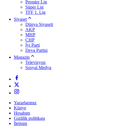
Premier Lig
Süper Lig
TFF 1. Lig
Siyaset
Dünya Siyaseti
AKP
MHP
CHP
İyi Parti
Deva Partisi
Magazin
Televizyon
Sosyal Medya
Yazarlarımız
Künye
Hesabım
Gizlilik politikası
İletişim