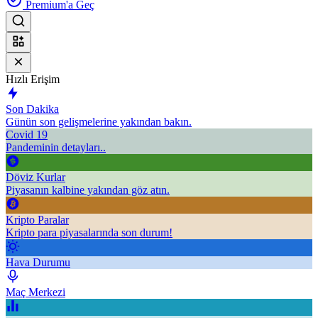
Premium'a Geç
Hızlı Erişim
Son Dakika
Günün son gelişmelerine yakından bakın.
Covid 19
Pandeminin detayları..
Döviz Kurlar
Piyasanın kalbine yakından göz atın.
Kripto Paralar
Kripto para piyasalarında son durum!
Hava Durumu
Maç Merkezi