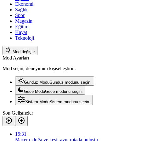
Ekonomi
Sağlık
Spor
Magazin
Eğitim
Hayat
Teknoloji
Mod değiştir
Mod Ayarları
Mod seçin, deneyimini kişiselleştirin.
Gündüz Modu
Gündüz modunu seçin.
Gece Modu
Gece modunu seçin.
Sistem Modu
Sistem modunu seçin.
Son Gelişmeler
15:31
Macera, doğa ve keşif aynı rotada buluştu