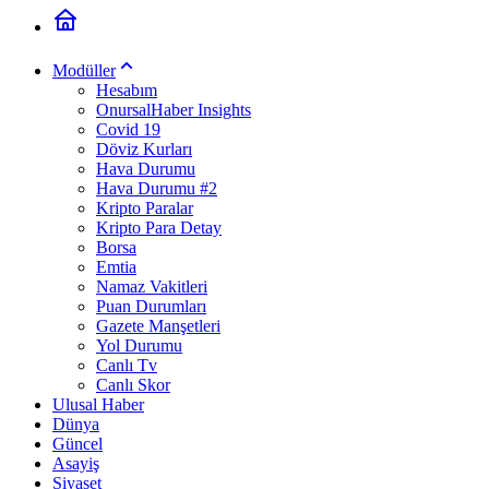
Modüller
Hesabım
OnursalHaber Insights
Covid 19
Döviz Kurları
Hava Durumu
Hava Durumu #2
Kripto Paralar
Kripto Para Detay
Borsa
Emtia
Namaz Vakitleri
Puan Durumları
Gazete Manşetleri
Yol Durumu
Canlı Tv
Canlı Skor
Ulusal Haber
Dünya
Güncel
Asayiş
Siyaset