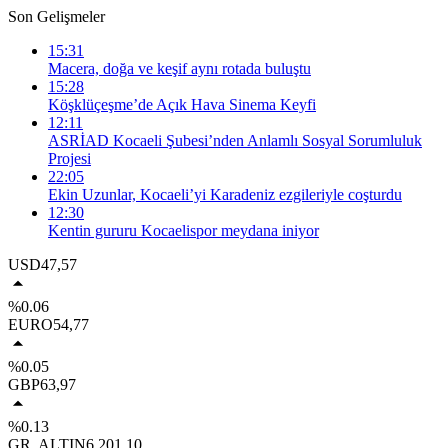
Son Gelişmeler
15:31
Macera, doğa ve keşif aynı rotada buluştu
15:28
Köşklüçeşme’de Açık Hava Sinema Keyfi
12:11
ASRİAD Kocaeli Şubesi’nden Anlamlı Sosyal Sorumluluk
Projesi
22:05
Ekin Uzunlar, Kocaeli’yi Karadeniz ezgileriyle coşturdu
12:30
Kentin gururu Kocaelispor meydana iniyor
USD
47,57
%0.06
EURO
54,77
%0.05
GBP
63,97
%0.13
GR. ALTIN
6.201,10