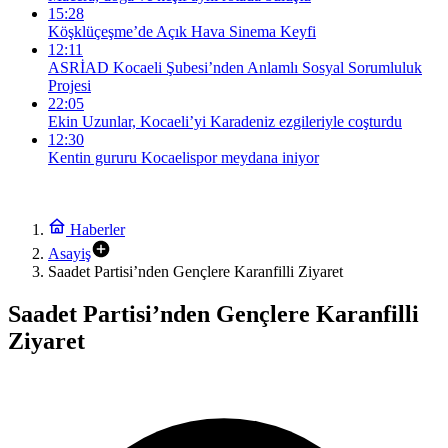
15:28
Köşklüçeşme’de Açık Hava Sinema Keyfi
12:11
ASRİAD Kocaeli Şubesi’nden Anlamlı Sosyal Sorumluluk
Projesi
22:05
Ekin Uzunlar, Kocaeli’yi Karadeniz ezgileriyle coşturdu
12:30
Kentin gururu Kocaelispor meydana iniyor
Haberler
Asayiş
Saadet Partisi’nden Gençlere Karanfilli Ziyaret
Saadet Partisi’nden Gençlere Karanfilli
Ziyaret