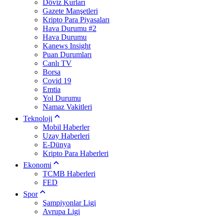
Döviz Kurları
Gazete Manşetleri
Kripto Para Piyasaları
Hava Durumu #2
Hava Durumu
Kanews Insight
Puan Durumları
Canlı TV
Borsa
Covid 19
Emtia
Yol Durumu
Namaz Vakitleri
Teknoloji
Mobil Haberler
Uzay Haberleri
E-Dünya
Kripto Para Haberleri
Ekonomi
TCMB Haberleri
FED
Spor
Şampiyonlar Ligi
Avrupa Ligi