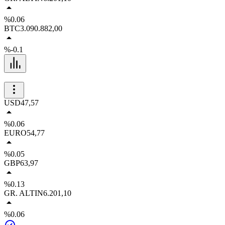
%0.06
BTC
3.090.882,00
%-0.1
USD
47,57
%0.06
EURO
54,77
%0.05
GBP
63,97
%0.13
GR. ALTIN
6.201,10
%0.06