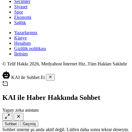
Seçimler
Siyaset
Spor
Ekonomi
Sağlık
Yazarlarımız
Künye
Hesabım
Gizlilik politikası
İletişim
© Telif Hakkı 2026, Medyahost İnternet Hiz..Tüm Hakları Saklıdır
casino
canlı
ev
KAI ile Sohbet Et
siteleri
casino
yapımı
casino
siteleri
salça
siteleri
en
çeşitleri
2023
iyi
KAI ile Haber Hakkında Sohbet
lordcasino
casino
casinositeleri.site
siteleri
Yapay zeka asistanı
vdcasino
vdcasino
giriş
Sohbet
Geçmiş
vdcasino
Sohbet sistemi şu anda aktif değil. Lütfen daha sonra tekrar deneyin.