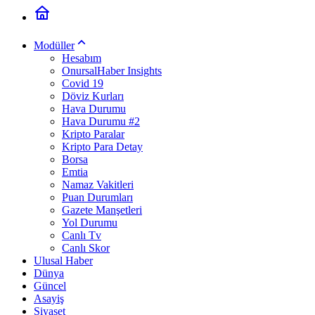
Modüller
Hesabım
OnursalHaber Insights
Covid 19
Döviz Kurları
Hava Durumu
Hava Durumu #2
Kripto Paralar
Kripto Para Detay
Borsa
Emtia
Namaz Vakitleri
Puan Durumları
Gazete Manşetleri
Yol Durumu
Canlı Tv
Canlı Skor
Ulusal Haber
Dünya
Güncel
Asayiş
Siyaset