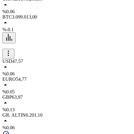
%0.06
BTC
3.099.013,00
%-0.1
USD
47,57
%0.06
EURO
54,77
%0.05
GBP
63,97
%0.13
GR. ALTIN
6.201,10
%0.06