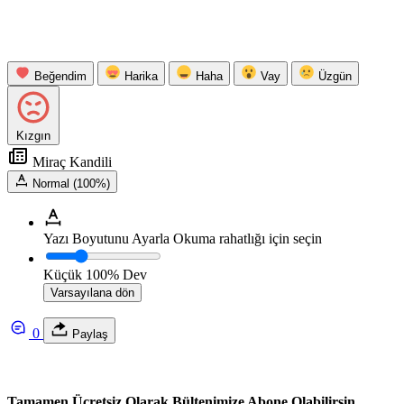
Beğendim
Harika
Haha
Vay
Üzgün
Kızgın
Miraç Kandili
Normal (100%)
Yazı Boyutunu Ayarla
Okuma rahatlığı için seçin
Küçük
100%
Dev
Varsayılana dön
0
Paylaş
Tamamen Ücretsiz Olarak Bültenimize Abone Olabilirsin