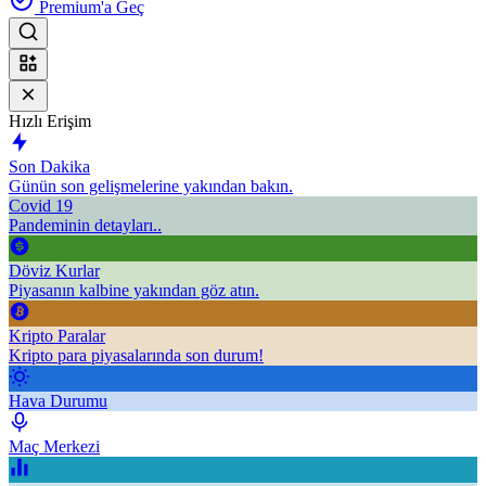
Premium'a Geç
Hızlı Erişim
Son Dakika
Günün son gelişmelerine yakından bakın.
Covid 19
Pandeminin detayları..
Döviz Kurlar
Piyasanın kalbine yakından göz atın.
Kripto Paralar
Kripto para piyasalarında son durum!
Hava Durumu
Maç Merkezi