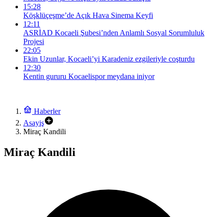
15:28
Köşklüçeşme’de Açık Hava Sinema Keyfi
12:11
ASRİAD Kocaeli Şubesi’nden Anlamlı Sosyal Sorumluluk
Projesi
22:05
Ekin Uzunlar, Kocaeli’yi Karadeniz ezgileriyle coşturdu
12:30
Kentin gururu Kocaelispor meydana iniyor
Haberler
Asayiş
Miraç Kandili
Miraç Kandili