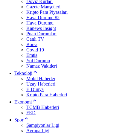
Döviz Kurları
Gazete Manşetleri
Kripto Para Piyasaları
Hava Durumu #2
Hava Durumu
Kanews Insight
Puan Durumları
Canlı TV
Borsa
Covid 19
Emtia
Yol Durumu
Namaz Vakitleri
Teknoloji
Mobil Haberler
Uzay Haberleri
E-Dünya
Kripto Para Haberleri
Ekonomi
TCMB Haberleri
FED
Spor
Şampiyonlar Ligi
Avrupa Ligi