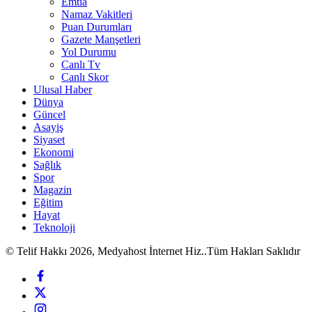
Emtia
Namaz Vakitleri
Puan Durumları
Gazete Manşetleri
Yol Durumu
Canlı Tv
Canlı Skor
Ulusal Haber
Dünya
Güncel
Asayiş
Siyaset
Ekonomi
Sağlık
Spor
Magazin
Eğitim
Hayat
Teknoloji
© Telif Hakkı 2026, Medyahost İnternet Hiz..Tüm Hakları Saklıdır