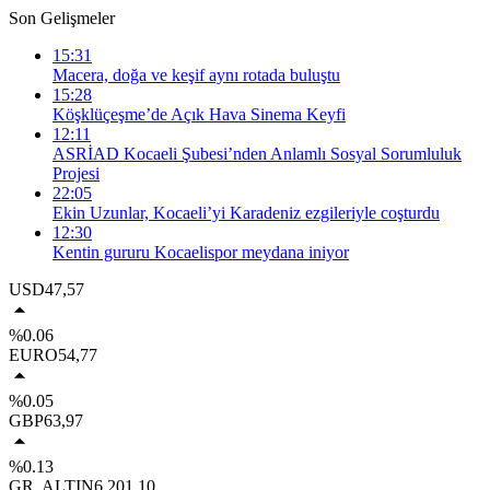
Son Gelişmeler
15:31
Macera, doğa ve keşif aynı rotada buluştu
15:28
Köşklüçeşme’de Açık Hava Sinema Keyfi
12:11
ASRİAD Kocaeli Şubesi’nden Anlamlı Sosyal Sorumluluk
Projesi
22:05
Ekin Uzunlar, Kocaeli’yi Karadeniz ezgileriyle coşturdu
12:30
Kentin gururu Kocaelispor meydana iniyor
USD
47,57
%0.06
EURO
54,77
%0.05
GBP
63,97
%0.13
GR. ALTIN
6.201,10