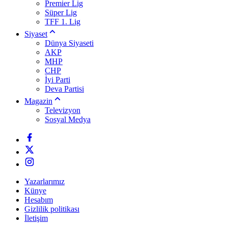
Premier Lig
Süper Lig
TFF 1. Lig
Siyaset
Dünya Siyaseti
AKP
MHP
CHP
İyi Parti
Deva Partisi
Magazin
Televizyon
Sosyal Medya
Yazarlarımız
Künye
Hesabım
Gizlilik politikası
İletişim