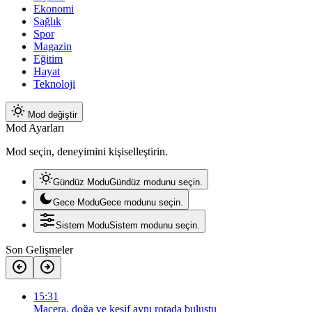
Ekonomi
Sağlık
Spor
Magazin
Eğitim
Hayat
Teknoloji
Mod değiştir
Mod Ayarları
Mod seçin, deneyimini kişiselleştirin.
Gündüz Modu
Gündüz modunu seçin.
Gece Modu
Gece modunu seçin.
Sistem Modu
Sistem modunu seçin.
Son Gelişmeler
15:31
Macera, doğa ve keşif aynı rotada buluştu