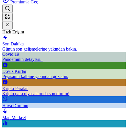
Premium'a Geç
Hızlı Erişim
Son Dakika
Günün son gelişmelerine yakından bakın.
Covid 19
Pandeminin detayları..
Döviz Kurlar
Piyasanın kalbine yakından göz atın.
Kripto Paralar
Kripto para piyasalarında son durum!
Hava Durumu
Maç Merkezi