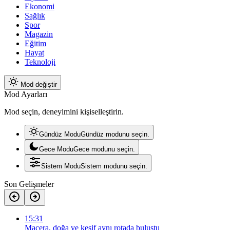
Ekonomi
Sağlık
Spor
Magazin
Eğitim
Hayat
Teknoloji
Mod değiştir
Mod Ayarları
Mod seçin, deneyimini kişiselleştirin.
Gündüz Modu
Gündüz modunu seçin.
Gece Modu
Gece modunu seçin.
Sistem Modu
Sistem modunu seçin.
Son Gelişmeler
15:31
Macera, doğa ve keşif aynı rotada buluştu