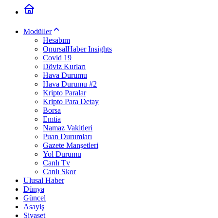
Modüller
Hesabım
OnursalHaber Insights
Covid 19
Döviz Kurları
Hava Durumu
Hava Durumu #2
Kripto Paralar
Kripto Para Detay
Borsa
Emtia
Namaz Vakitleri
Puan Durumları
Gazete Manşetleri
Yol Durumu
Canlı Tv
Canlı Skor
Ulusal Haber
Dünya
Güncel
Asayiş
Siyaset