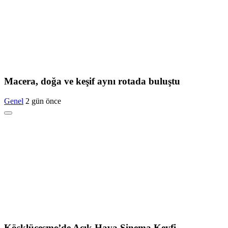
Macera, doğa ve keşif aynı rotada buluştu
Genel
2 gün önce
Köşklüçeşme’de Açık Hava Sinema Keyfi