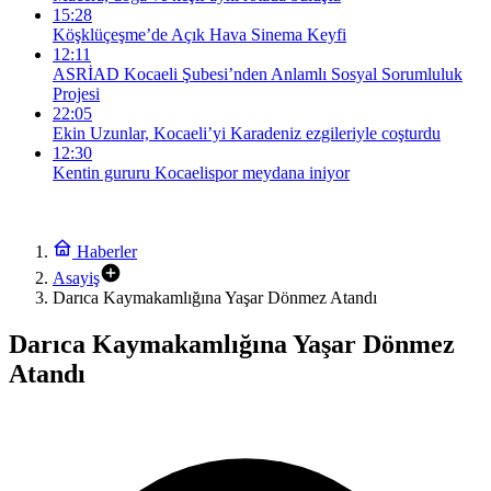
15:28
Köşklüçeşme’de Açık Hava Sinema Keyfi
12:11
ASRİAD Kocaeli Şubesi’nden Anlamlı Sosyal Sorumluluk
Projesi
22:05
Ekin Uzunlar, Kocaeli’yi Karadeniz ezgileriyle coşturdu
12:30
Kentin gururu Kocaelispor meydana iniyor
Haberler
Asayiş
Darıca Kaymakamlığına Yaşar Dönmez Atandı
Darıca Kaymakamlığına Yaşar Dönmez
Atandı