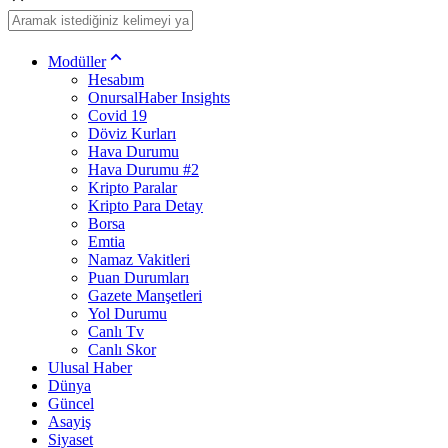
Modüller
Hesabım
OnursalHaber Insights
Covid 19
Döviz Kurları
Hava Durumu
Hava Durumu #2
Kripto Paralar
Kripto Para Detay
Borsa
Emtia
Namaz Vakitleri
Puan Durumları
Gazete Manşetleri
Yol Durumu
Canlı Tv
Canlı Skor
Ulusal Haber
Dünya
Güncel
Asayiş
Siyaset