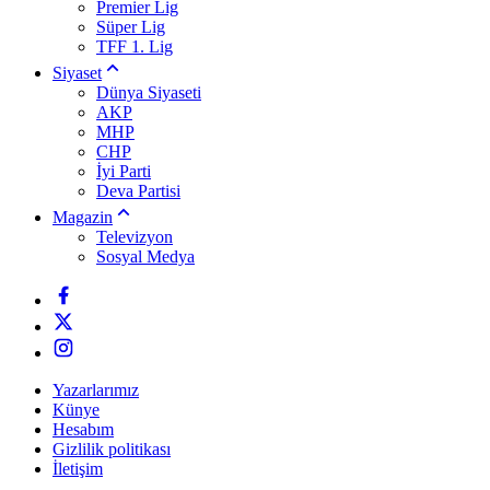
Premier Lig
Süper Lig
TFF 1. Lig
Siyaset
Dünya Siyaseti
AKP
MHP
CHP
İyi Parti
Deva Partisi
Magazin
Televizyon
Sosyal Medya
Yazarlarımız
Künye
Hesabım
Gizlilik politikası
İletişim