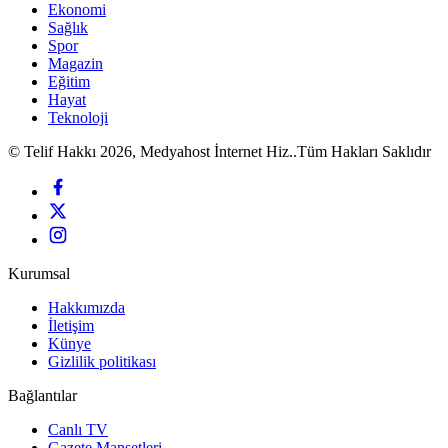
Ekonomi
Sağlık
Spor
Magazin
Eğitim
Hayat
Teknoloji
© Telif Hakkı 2026, Medyahost İnternet Hiz..Tüm Hakları Saklıdır
Kurumsal
Hakkımızda
İletişim
Künye
Gizlilik politikası
Bağlantılar
Canlı TV
Gazete Manşetleri