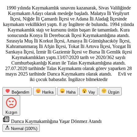
1990 yılında Kaymakamlık sınavını kazanarak, Sivas Valiliğinde
Kaymakam Adayı olarak mesleğe başladı. Malatya İli Yeşilyurt
İlçesi, Niğde İli Çamardı İlçesi ve Adana İli Aladağ İlçesinde
kaymakam vekillikleri yaptı. 8 ay İngiltere de bulundu. 1994 yılında
Kaymakamlık stajı ve kursunu üstün başarı ile tamamladı. Kura
sonucunda Konya İli Derebucak İlçesi Kaymakamlığına atandı.
Sırasıyla Muş İli Korkut İlçesi, Amasya İli Gümüşhacıköy İlçesi,
Kahramanmaraş İli Afşin İlçesi, Tokat İli Artova İlçesi, Yozgat İli
Sarıkaya İlçesi, İzmir İli Gaziemir İlçesi ve Bursa İli Gemlik ilçesi
Kaymakamlıkları yaptı.13/07/2020 tarih ve 2020/362 sayılı
Cumhurbaşkanlığı Kararı ile Talas Kaymakamlığına atandı.
27.07.2020 tarihinde Talas Kaymakamı olarak görev yaparken 28
mayıs 2025 tarihinde Darıca Kaymakamı olarak atandı. Evli ve
iki çocuk babasıdır. İngilizce bilmektedir
Beğendim
Harika
Haha
Vay
Üzgün
Kızgın
Darıca Kaymakamlığına Yaşar Dönmez Atandı
Normal (100%)