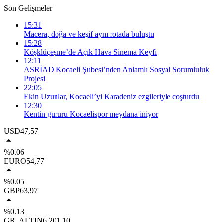
Son Gelişmeler
15:31
Macera, doğa ve keşif aynı rotada buluştu
15:28
Köşklüçeşme’de Açık Hava Sinema Keyfi
12:11
ASRİAD Kocaeli Şubesi’nden Anlamlı Sosyal Sorumluluk
Projesi
22:05
Ekin Uzunlar, Kocaeli’yi Karadeniz ezgileriyle coşturdu
12:30
Kentin gururu Kocaelispor meydana iniyor
USD
47,57
%0.06
EURO
54,77
%0.05
GBP
63,97
%0.13
GR. ALTIN
6.201,10