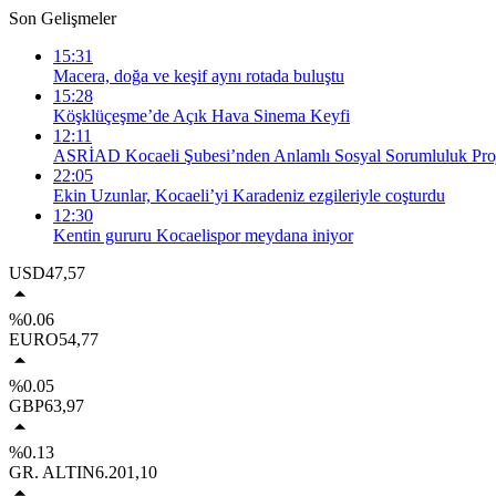
Son Gelişmeler
15:31
Macera, doğa ve keşif aynı rotada buluştu
15:28
Köşklüçeşme’de Açık Hava Sinema Keyfi
12:11
ASRİAD Kocaeli Şubesi’nden Anlamlı Sosyal Sorumluluk Proj
22:05
Ekin Uzunlar, Kocaeli’yi Karadeniz ezgileriyle coşturdu
12:30
Kentin gururu Kocaelispor meydana iniyor
USD
47,57
%0.06
EURO
54,77
%0.05
GBP
63,97
%0.13
GR. ALTIN
6.201,10