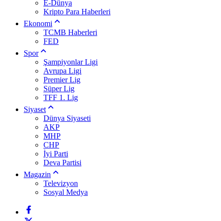
E-Dünya
Kripto Para Haberleri
Ekonomi
TCMB Haberleri
FED
Spor
Şampiyonlar Ligi
Avrupa Ligi
Premier Lig
Süper Lig
TFF 1. Lig
Siyaset
Dünya Siyaseti
AKP
MHP
CHP
İyi Parti
Deva Partisi
Magazin
Televizyon
Sosyal Medya