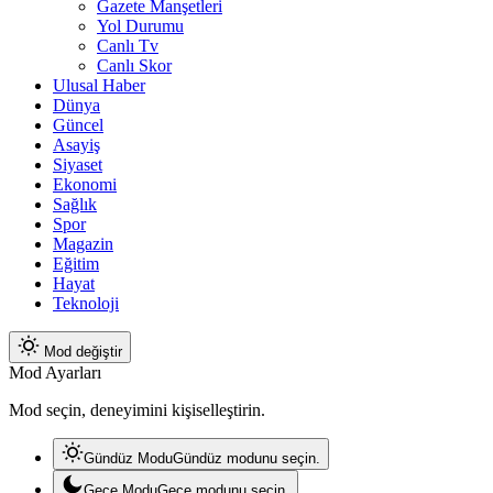
Gazete Manşetleri
Yol Durumu
Canlı Tv
Canlı Skor
Ulusal Haber
Dünya
Güncel
Asayiş
Siyaset
Ekonomi
Sağlık
Spor
Magazin
Eğitim
Hayat
Teknoloji
Mod değiştir
Mod Ayarları
Mod seçin, deneyimini kişiselleştirin.
Gündüz Modu
Gündüz modunu seçin.
Gece Modu
Gece modunu seçin.