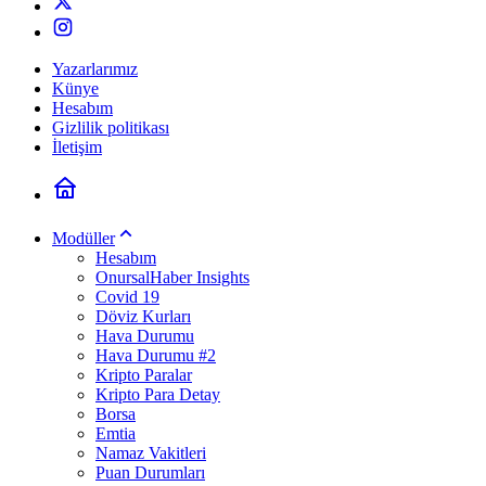
Yazarlarımız
Künye
Hesabım
Gizlilik politikası
İletişim
Modüller
Hesabım
OnursalHaber Insights
Covid 19
Döviz Kurları
Hava Durumu
Hava Durumu #2
Kripto Paralar
Kripto Para Detay
Borsa
Emtia
Namaz Vakitleri
Puan Durumları