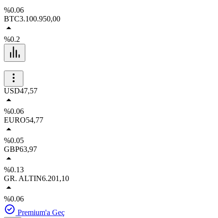
%0.06
BTC
3.100.950,00
%0.2
USD
47,57
%0.06
EURO
54,77
%0.05
GBP
63,97
%0.13
GR. ALTIN
6.201,10
%0.06
Premium'a Geç