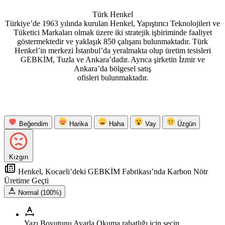
Türk Henkel
Türkiye’de 1963 yılında kurulan Henkel, Yapıştırıcı Teknolojileri ve
Tüketici Markaları olmak üzere iki stratejik işbiriminde faaliyet
göstermektedir ve yaklaşık 850 çalışanı bulunmaktadır. Türk
Henkel’in merkezi İstanbul’da yeralmakta olup üretim tesisleri
GEBKİM, Tuzla ve Ankara’dadır. Ayrıca şirketin İzmir ve
Ankara’da bölgesel satış
ofisleri bulunmaktadır.
Beğendim
Harika
Haha
Vay
Üzgün
Kızgın
Henkel, Kocaeli’deki GEBKİM Fabrikası’nda Karbon Nötr
Üretime Geçti
Normal (100%)
Yazı Boyutunu Ayarla
Okuma rahatlığı için seçin