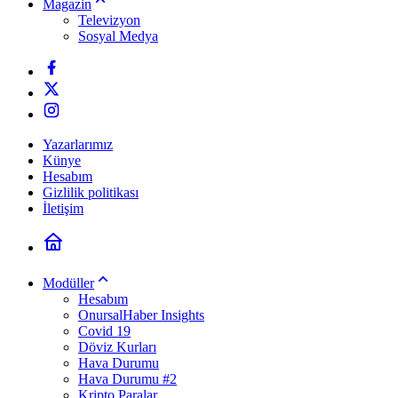
Magazin
Televizyon
Sosyal Medya
Yazarlarımız
Künye
Hesabım
Gizlilik politikası
İletişim
Modüller
Hesabım
OnursalHaber Insights
Covid 19
Döviz Kurları
Hava Durumu
Hava Durumu #2
Kripto Paralar