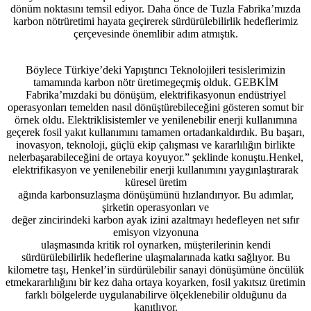
dönüm noktasını temsil ediyor. Daha önce de Tuzla Fabrika’mızda
karbon nötrüretimi hayata geçirerek sürdürülebilirlik hedeflerimiz
çerçevesinde önemlibir adım atmıştık.
Böylece Türkiye’deki Yapıştırıcı Teknolojileri tesislerimizin
tamamında karbon nötr üretimegeçmiş olduk. GEBKİM
Fabrika’mızdaki bu dönüşüm, elektrifikasyonun endüstriyel
operasyonları temelden nasıl dönüştürebileceğini gösteren somut bir
örnek oldu. Elektriklisistemler ve yenilenebilir enerji kullanımına
geçerek fosil yakıt kullanımını tamamen ortadankaldırdık. Bu başarı,
inovasyon, teknoloji, güçlü ekip çalışması ve kararlılığın birlikte
nelerbaşarabileceğini de ortaya koyuyor.” şeklinde konuştu.Henkel,
elektrifikasyon ve yenilenebilir enerji kullanımını yaygınlaştırarak
küresel üretim
ağında karbonsuzlaşma dönüşümünü hızlandırıyor. Bu adımlar,
şirketin operasyonları ve
değer zincirindeki karbon ayak izini azaltmayı hedefleyen net sıfır
emisyon vizyonuna
ulaşmasında kritik rol oynarken, müşterilerinin kendi
sürdürülebilirlik hedeflerine ulaşmalarınada katkı sağlıyor. Bu
kilometre taşı, Henkel’in sürdürülebilir sanayi dönüşümüne öncülük
etmekararlılığını bir kez daha ortaya koyarken, fosil yakıtsız üretimin
farklı bölgelerde uygulanabilirve ölçeklenebilir olduğunu da
kanıtlıyor.