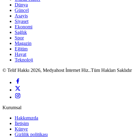
Dünya
Güncel
Asayiş
Siyaset
Ekonomi
Sağlık
Spor
Magazin
Eğitim
Hayat
Teknoloji
© Telif Hakkı 2026, Medyahost İnternet Hiz..Tüm Hakları Saklıdır
Kurumsal
Hakkımızda
İletişim
Künye
Gizlilik politikası