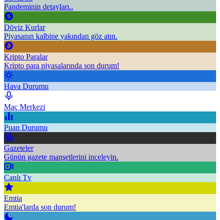
Pandeminin detayları..
Döviz Kurlar
Piyasanın kalbine yakından göz atın.
Kripto Paralar
Kripto para piyasalarında son durum!
Hava Durumu
Maç Merkezi
Puan Durumu
Gazeteler
Günün gazete manşetlerini inceleyin.
Canlı Tv
Emtia
Emtia'larda son durum!