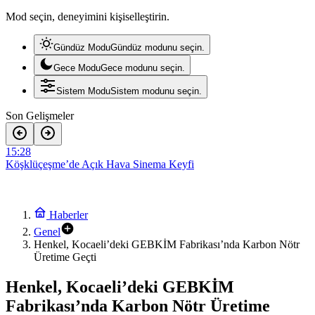
Mod seçin, deneyimini kişiselleştirin.
Gündüz Modu
Gündüz modunu seçin.
Gece Modu
Gece modunu seçin.
Sistem Modu
Sistem modunu seçin.
Son Gelişmeler
15:28
Köşklüçeşme’de Açık Hava Sinema Keyfi
12:11
ASRİAD Kocaeli Şubesi’nden Anlamlı Sosyal Sorumluluk Projesi
22:05
Ekin Uzunlar, Kocaeli’yi Karadeniz ezgileriyle coşturdu
Haberler
12:30
Kentin gururu Kocaelispor meydana iniyor
Genel
15:31
Henkel, Kocaeli’deki GEBKİM Fabrikası’nda Karbon Nötr
Macera, doğa ve keşif aynı rotada buluştu
Üretime Geçti
15:28
Köşklüçeşme’de Açık Hava Sinema Keyfi
Henkel, Kocaeli’deki GEBKİM
Fabrikası’nda Karbon Nötr Üretime