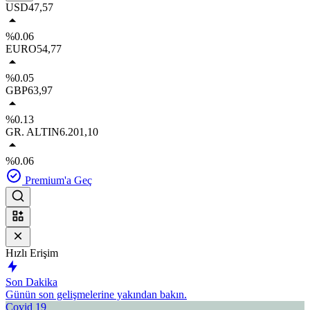
USD
47,57
%0.06
EURO
54,77
%0.05
GBP
63,97
%0.13
GR. ALTIN
6.201,10
%0.06
Premium'a Geç
Hızlı Erişim
Son Dakika
Günün son gelişmelerine yakından bakın.
Covid 19