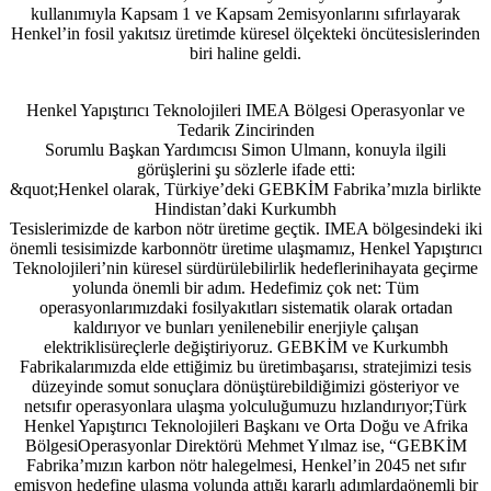
kullanımıyla Kapsam 1 ve Kapsam 2emisyonlarını sıfırlayarak
Henkel’in fosil yakıtsız üretimde küresel ölçekteki öncütesislerinden
biri haline geldi.
Henkel Yapıştırıcı Teknolojileri IMEA Bölgesi Operasyonlar ve
Tedarik Zincirinden
Sorumlu Başkan Yardımcısı Simon Ulmann, konuyla ilgili
görüşlerini şu sözlerle ifade etti:
&quot;Henkel olarak, Türkiye’deki GEBKİM Fabrika’mızla birlikte
Hindistan’daki Kurkumbh
Tesislerimizde de karbon nötr üretime geçtik. IMEA bölgesindeki iki
önemli tesisimizde karbonnötr üretime ulaşmamız, Henkel Yapıştırıcı
Teknolojileri’nin küresel sürdürülebilirlik hedeflerinihayata geçirme
yolunda önemli bir adım. Hedefimiz çok net: Tüm
operasyonlarımızdaki fosilyakıtları sistematik olarak ortadan
kaldırıyor ve bunları yenilenebilir enerjiyle çalışan
elektriklisüreçlerle değiştiriyoruz. GEBKİM ve Kurkumbh
Fabrikalarımızda elde ettiğimiz bu üretimbaşarısı, stratejimizi tesis
düzeyinde somut sonuçlara dönüştürebildiğimizi gösteriyor ve
netsıfır operasyonlara ulaşma yolculuğumuzu hızlandırıyor;Türk
Henkel Yapıştırıcı Teknolojileri Başkanı ve Orta Doğu ve Afrika
BölgesiOperasyonlar Direktörü Mehmet Yılmaz ise, “GEBKİM
Fabrika’mızın karbon nötr halegelmesi, Henkel’in 2045 net sıfır
emisyon hedefine ulaşma yolunda attığı kararlı adımlardaönemli bir