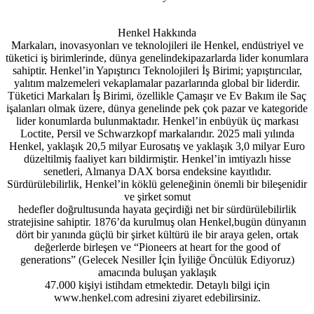
Henkel Hakkında
Markaları, inovasyonları ve teknolojileri ile Henkel, endüstriyel ve
tüketici iş birimlerinde, dünya genelindekipazarlarda lider konumlara
sahiptir. Henkel’in Yapıştırıcı Teknolojileri İş Birimi; yapıştırıcılar,
yalıtım malzemeleri vekaplamalar pazarlarında global bir liderdir.
Tüketici Markaları İş Birimi, özellikle Çamaşır ve Ev Bakım ile Saç
işalanları olmak üzere, dünya genelinde pek çok pazar ve kategoride
lider konumlarda bulunmaktadır. Henkel’in enbüyük üç markası
Loctite, Persil ve Schwarzkopf markalarıdır. 2025 mali yılında
Henkel, yaklaşık 20,5 milyar Eurosatış ve yaklaşık 3,0 milyar Euro
düzeltilmiş faaliyet karı bildirmiştir. Henkel’in imtiyazlı hisse
senetleri, Almanya DAX borsa endeksine kayıtlıdır.
Sürdürülebilirlik, Henkel’in köklü geleneğinin önemli bir bileşenidir
ve şirket somut
hedefler doğrultusunda hayata geçirdiği net bir sürdürülebilirlik
stratejisine sahiptir. 1876’da kurulmuş olan Henkel,bugün dünyanın
dört bir yanında güçlü bir şirket kültürü ile bir araya gelen, ortak
değerlerde birleşen ve “Pioneers at heart for the good of
generations” (Gelecek Nesiller İçin İyiliğe Öncülük Ediyoruz)
amacında buluşan yaklaşık
47.000 kişiyi istihdam etmektedir. Detaylı bilgi için
www.henkel.com adresini ziyaret edebilirsiniz.