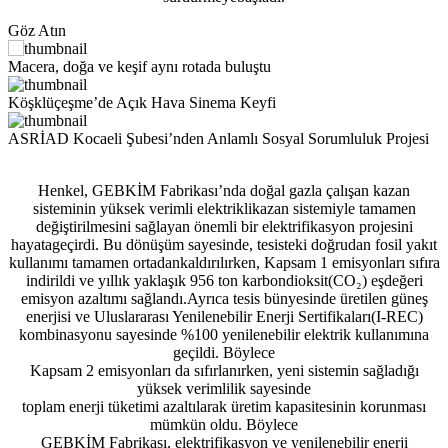
Göz Atın
Macera, doğa ve keşif aynı rotada buluştu
Köşklüçeşme’de Açık Hava Sinema Keyfi
ASRİAD Kocaeli Şubesi’nden Anlamlı Sosyal Sorumluluk Projesi
Henkel, GEBKİM Fabrikası’nda doğal gazla çalışan kazan
sisteminin yüksek verimli elektriklikazan sistemiyle tamamen
değiştirilmesini sağlayan önemli bir elektrifikasyon projesini
hayatageçirdi. Bu dönüşüm sayesinde, tesisteki doğrudan fosil yakıt
kullanımı tamamen ortadankaldırılırken, Kapsam 1 emisyonları sıfıra
indirildi ve yıllık yaklaşık 956 ton karbondioksit(CO₂) eşdeğeri
emisyon azaltımı sağlandı.Ayrıca tesis bünyesinde üretilen güneş
enerjisi ve Uluslararası Yenilenebilir Enerji Sertifikaları(I-REC)
kombinasyonu sayesinde %100 yenilenebilir elektrik kullanımına
geçildi. Böylece
Kapsam 2 emisyonları da sıfırlanırken, yeni sistemin sağladığı
yüksek verimlilik sayesinde
toplam enerji tüketimi azaltılarak üretim kapasitesinin korunması
mümkün oldu. Böylece
GEBKİM Fabrikası, elektrifikasyon ve yenilenebilir enerji