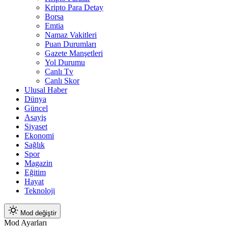
Kripto Para Detay
Borsa
Emtia
Namaz Vakitleri
Puan Durumları
Gazete Manşetleri
Yol Durumu
Canlı Tv
Canlı Skor
Ulusal Haber
Dünya
Güncel
Asayiş
Siyaset
Ekonomi
Sağlık
Spor
Magazin
Eğitim
Hayat
Teknoloji
Mod değiştir
Mod Ayarları