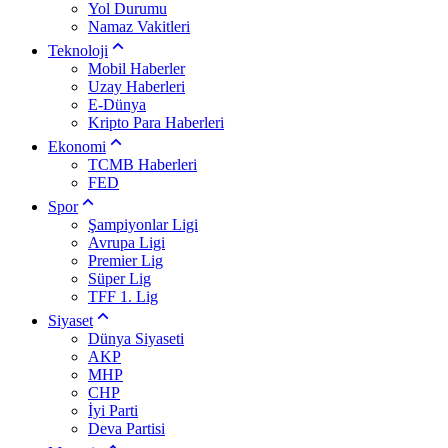
Yol Durumu
Namaz Vakitleri
Teknoloji
Mobil Haberler
Uzay Haberleri
E-Dünya
Kripto Para Haberleri
Ekonomi
TCMB Haberleri
FED
Spor
Şampiyonlar Ligi
Avrupa Ligi
Premier Lig
Süper Lig
TFF 1. Lig
Siyaset
Dünya Siyaseti
AKP
MHP
CHP
İyi Parti
Deva Partisi