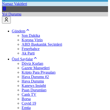
Namaz Vakitleri
Yol Durumu
Gündem
Son Dakika
Korona Virüs
ABD Başkanlık Seçimleri
Fenerbahçe
Ak Parti
Özel Sayfalar
Döviz Kurları
Gazete Manşetleri
Kripto Para Piyasaları
Hava Durumu #2
Hava Durumu
Kanews Insight
Puan Durumları
Canlı TV
Borsa
Covid 19
Emtia