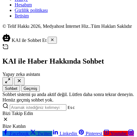
Hesabım
Gizlilik politikası
İletişim
© Telif Hakkı 2026, Medyahost İnternet Hiz..Tüm Hakları Saklıdır
casino
canlı
ev
KAI ile Sohbet Et
siteleri
casino
yapımı
casino
siteleri
salça
siteleri
en
çeşitleri
2023
iyi
KAI ile Haber Hakkında Sohbet
lordcasino
casino
casinositeleri.site
siteleri
Yapay zeka asistanı
vdcasino
vdcasino
giriş
Sohbet
Geçmiş
vdcasino
Sohbet sistemi şu anda aktif değil. Lütfen daha sonra tekrar deneyin.
resmi
Henüz geçmiş sohbet yok.
Esc
Bizi Takip Edin
Bize Katılın
Facebook
Twitter
Linkedin
Pinterest
Youtube