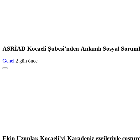
ASRİAD Kocaeli Şubesi’nden Anlamlı Sosyal Soruml
Genel
2 gün önce
Ekin Uzunlar, Kocaeli’yi Karadeniz ezgileriyle coştur