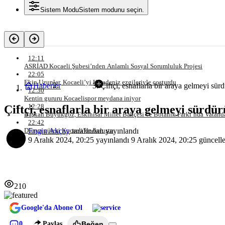
Sistem Modu
Sistem modunu seçin.
Son Gelişmeler
12:11
ASRİAD Kocaeli Şubesi’nden Anlamlı Sosyal Sorumluluk Projesi
22:05
Ekin Uzunlar, Kocaeli’yi Karadeniz ezgileriyle coşturdu
Haberler
Çiftçi, esnaflarla bir araya gelmeyi sür
Asayiş
12:30
Kentin gururu Kocaelispor meydana iniyor
12:28
Çiftçi, esnaflarla bir araya gelmeyi sürdü
Başkan Büyükgöz, Eskihisar Millet Bahçesi ve Botanik Parkı’nda Vatanda
22:42
Engin Akçay
tarafından yayınlandı
Dünya güreşi Kocaeli’de buluştu
9 Aralık 2024, 20:25
yayınlandı
9 Aralık 2024, 20:25
güncelle
210
Google'da Abone Ol
0
Paylaş
Beğen