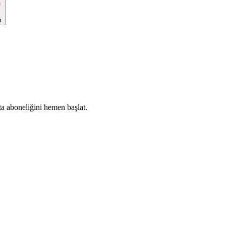
n
ta aboneliğini hemen başlat.
Abone Ol