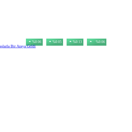
USD
EURO
GBP
GR. ALTIN
47,57
54,77
63,97
6.201,10
%0.06
%0.05
%0.13
%0.06
şlarla Bir Araya Geldi
3.089.592,00