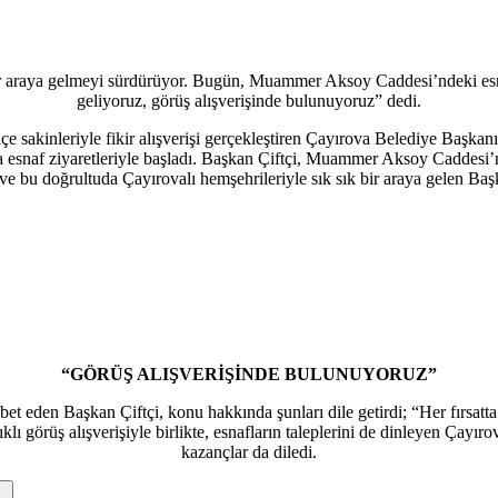
r araya gelmeyi sürdürüyor. Bugün, Muammer Aksoy Caddesi’ndeki esnafl
geliyoruz, görüş alışverişinde bulunuyoruz” dedi.
lçe sakinleriyle fikir alışverişi gerçekleştiren Çayırova Belediye Başkan
 esnaf ziyaretleriyle başladı. Başkan Çiftçi, Muammer Aksoy Caddesi’nd
 ve bu doğrultuda Çayırovalı hemşehrileriyle sık sık bir araya gelen Başk
“GÖRÜŞ ALIŞVERİŞİNDE BULUNUYORUZ”
 eden Başkan Çiftçi, konu hakkında şunları dile getirdi; “Her fırsatta 
lı görüş alışverişiyle birlikte, esnafların taleplerini de dinleyen Çayı
kazançlar da diledi.