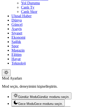
Yol Durumu
Canlı Tv
Canlı Skor
Ulusal Haber
Dünya
Güncel
Asayiş
Siyaset
Ekonomi
Sağlık
Spor
Magazin
Eğitim
Hayat
Teknoloji
Mod
Mod Ayarları
değiştir
Mod seçin, deneyimini kişiselleştirin.
Gündüz Modu
Gündüz modunu seçin.
Gece Modu
Gece modunu seçin.