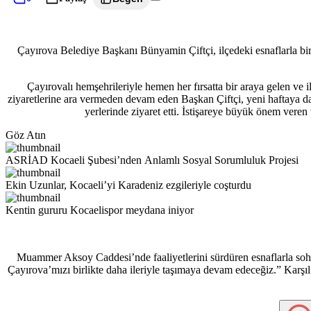
Çayırova Belediye Başkanı Bünyamin Çiftçi, ilçedeki esnaflarla bi
Çayırovalı hemşehrileriyle hemen her fırsatta bir araya gelen ve i
ziyaretlerine ara vermeden devam eden Başkan Çiftçi, yeni haftaya da
yerlerinde ziyaret etti. İstişareye büyük önem veren
Göz Atın
ASRİAD Kocaeli Şubesi’nden Anlamlı Sosyal Sorumluluk Projesi
Ekin Uzunlar, Kocaeli’yi Karadeniz ezgileriyle coşturdu
Kentin gururu Kocaelispor meydana iniyor
Muammer Aksoy Caddesi’nde faaliyetlerini sürdüren esnaflarla sohbet
Çayırova’mızı birlikte daha ileriyle taşımaya devam edeceğiz.” Karşılık