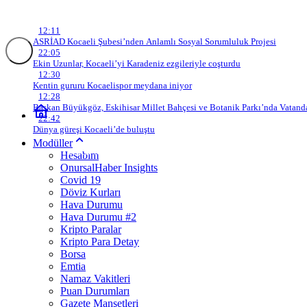
Son Gelişmeler
12:11
ASRİAD Kocaeli Şubesi’nden Anlamlı Sosyal Sorumluluk Projesi
22:05
Ekin Uzunlar, Kocaeli’yi Karadeniz ezgileriyle coşturdu
12:30
Kentin gururu Kocaelispor meydana iniyor
12:28
Başkan Büyükgöz, Eskihisar Millet Bahçesi ve Botanik Parkı’nda Vatanda
22:42
Dünya güreşi Kocaeli’de buluştu
Modüller
USD
47,57
EURO
54,77
GBP
63,97
GR. ALTIN
6.201,10
BTC
Hesabım
OnursalHaber Insights
Covid 19
Döviz Kurları
Hava Durumu
Hava Durumu #2
Kripto Paralar
Kripto Para Detay
Borsa
Emtia
Namaz Vakitleri
Puan Durumları
Gazete Manşetleri