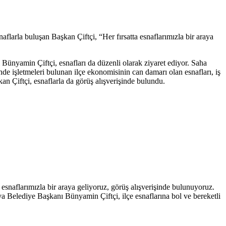
arla buluşan Başkan Çiftçi, “Her fırsatta esnaflarımızla bir araya
ı Bünyamin Çiftçi, esnafları da düzenli olarak ziyaret ediyor. Saha
e işletmeleri bulunan ilçe ekonomisinin can damarı olan esnafları, iş
an Çiftçi, esnaflarla da görüş alışverişinde bulundu.
esnaflarımızla bir araya geliyoruz, görüş alışverişinde bulunuyoruz.
rova Belediye Başkanı Bünyamin Çiftçi, ilçe esnaflarına bol ve bereketli