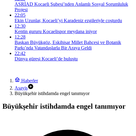
ASRİAD Kocaeli Şubesi’nden Anlamlı Sosyal Sorumluluk
Projesi
22:05
Ekin Uzunlar, Kocaeli’yi Karadeniz ezgileriyle coşturdu
12:30
Kentin gururu Kocaelispor meydana iniyor
12:28
Başkan Büyükgöz, Eskihisar Millet Bahçesi ve Botanik
Parkı’nda Vatandaşlarla Bir Araya Geldi
22:42
Dünya güreşi Kocaeli’de buluştu
Haberler
Asayiş
Büyükşehir istihdamda engel tanımıyor
Büyükşehir istihdamda engel tanımıyor