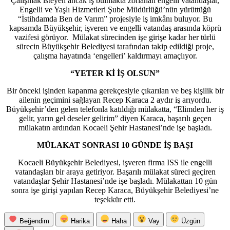
Çalışmak isteyen ancak iş bulmakta zorlanan engelli vatandaşlar,
Engelli ve Yaşlı Hizmetleri Şube Müdürlüğü’nün yürüttüğü
“İstihdamda Ben de Varım” projesiyle iş imkânı buluyor. Bu
kapsamda Büyükşehir, işveren ve engelli vatandaş arasında köprü
vazifesi görüyor. Mülakat sürecinden işe girişe kadar her türlü
sürecin Büyükşehir Belediyesi tarafından takip edildiği proje,
çalışma hayatında ‘engelleri’ kaldırmayı amaçlıyor.
“YETER Kİ İŞ OLSUN”
Bir önceki işinden kapanma gerekçesiyle çıkarılan ve beş kişilik bir
ailenin geçimini sağlayan Recep Karaca 2 aydır iş arıyordu.
Büyükşehir’den gelen telefonla katıldığı mülakatta, “Elimden her iş
gelir, yarın gel deseler gelirim” diyen Karaca, başarılı geçen
mülakatın ardından Kocaeli Şehir Hastanesi’nde işe başladı.
MÜLAKAT SONRASI 10 GÜNDE İŞ BAŞI
Kocaeli Büyükşehir Belediyesi, işveren firma ISS ile engelli
vatandaşları bir araya getiriyor. Başarılı mülakat süreci geçiren
vatandaşlar Şehir Hastanesi’nde işe başladı. Mülakattan 10 gün
sonra işe girişi yapılan Recep Karaca, Büyükşehir Belediyesi’ne
teşekkür etti.
Beğendim
Harika
Haha
Vay
Üzgün