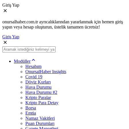
Giriş Yap
onursalhaber.com.tr ayrıcalıklarından yararlanmak için hemen giriş
yapın veya hesap oluşturun, üstelik tamamen ücretsiz!
Giriş Yap
Modüller
Hesabım
OnursalHaber Insights
Covid 19
Döviz Kurları
Hava Durumu
Hava Durumu #2
Kripto Paralar
Kripto Para Detay
Borsa
Emtia
Namaz Vakitleri
Puan Durumları
Gazete Manşetleri