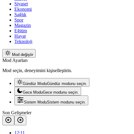
Siyaset
Ekonomi
Sağlık
Spor
Magazin
Eğitim
Hayat
Teknoloji
Mod değiştir
Mod Ayarları
Mod seçin, deneyimini kişiselleştirin.
Gündüz Modu
Gündüz modunu seçin.
Gece Modu
Gece modunu seçin.
Sistem Modu
Sistem modunu seçin.
Son Gelişmeler
12:11