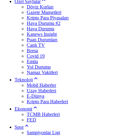
Özel Sayfalar
Döviz Kurları
Gazete Manşetleri
Kripto Para Piyasaları
Hava Durumu #2
Hava Durumu
Kanews Insight
Puan Durumları
Canlı TV
Borsa
Covid 19
Emtia
Yol Durumu
Namaz Vakitleri
Teknoloji
Mobil Haberler
Uzay Haberleri
E-Dünya
Kripto Para Haberleri
Ekonomi
TCMB Haberleri
FED
Spor
Şampiyonlar Ligi