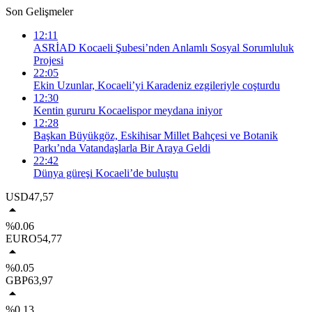
Son Gelişmeler
12:11
ASRİAD Kocaeli Şubesi’nden Anlamlı Sosyal Sorumluluk
Projesi
22:05
Ekin Uzunlar, Kocaeli’yi Karadeniz ezgileriyle coşturdu
12:30
Kentin gururu Kocaelispor meydana iniyor
12:28
Başkan Büyükgöz, Eskihisar Millet Bahçesi ve Botanik
Parkı’nda Vatandaşlarla Bir Araya Geldi
22:42
Dünya güreşi Kocaeli’de buluştu
USD
47,57
%0.06
EURO
54,77
%0.05
GBP
63,97
%0.13