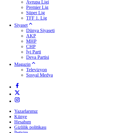
Avrupa Ligi
Premier Lig
Süper Lig
TFF 1. Lig
Siyaset
Dünya Siyaseti
AKP
MHP
CHP
İyi Parti
Deva Partisi
Magazin
Televizyon
Sosyal Medya
Yazarlarımız
Künye
Hesabım
Gizlilik politikası
İletişim