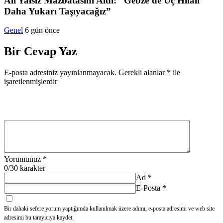
Ali Yalsız Mazbatasını Aldı: “Gebze’de Üç Hilali
Daha Yukarı Taşıyacağız”
Genel
6 gün önce
Bir Cevap Yaz
E-posta adresiniz yayınlanmayacak.
Gerekli alanlar
*
ile
işaretlenmişlerdir
Yorumunuz
*
0
/30 karakter
Ad
*
E-Posta
*
Bir dahaki sefere yorum yaptığımda kullanılmak üzere adımı, e-posta adresimi ve web site
adresimi bu tarayıcıya kaydet.