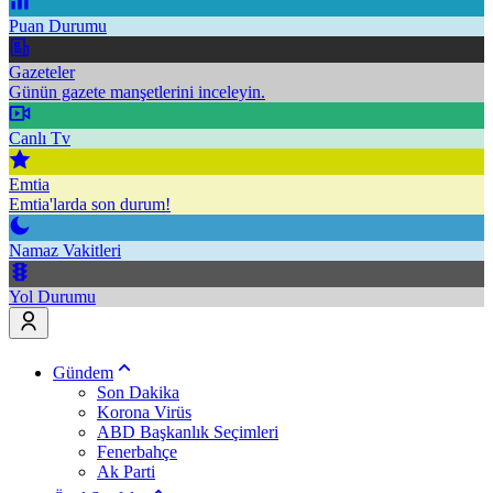
Puan Durumu
Gazeteler
Günün gazete manşetlerini inceleyin.
Canlı Tv
Emtia
Emtia'larda son durum!
Namaz Vakitleri
Yol Durumu
Gündem
Son Dakika
Korona Virüs
ABD Başkanlık Seçimleri
Fenerbahçe
Ak Parti