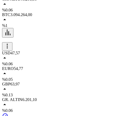
%0.06
BTC
3.094.264,00
%1
USD
47,57
%0.06
EURO
54,77
%0.05
GBP
63,97
%0.13
GR. ALTIN
6.201,10
%0.06