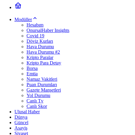
Modüller
Hesabım
OnursalHaber Insights
Covid 19
Döviz Kurları
Hava Durumu
Hava Durumu #2
Kripto Paralar
Kripto Para Detay
Borsa
Emtia
Namaz Vakitleri
Puan Durumları
Gazete Manşetleri
Yol Durumu
Canlı Tv
Canlı Skor
Ulusal Haber
Dünya
Güncel
Asayiş
Siyaset