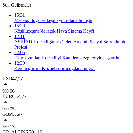
Son Gelişmeler
15:31
Macera, doğa ve keşif aynı rotada buluştu
15:28
Köşklüçeşme’de Açık Hava Sinema Keyfi
12:11
ASRİAD Kocaeli Şubesi’nden Anlamlı Sosyal Sorumluluk
Projesi
22:05
Ekin Uzunlar, Kocaeli’yi Karadeniz ezgileriyle coşturdu
12:30
Kentin gururu Kocaelispor meydana iniyor
USD
47,57
%0.06
EURO
54,77
%0.05
GBP
63,97
%0.13
GR. ALTIN
6.201,10