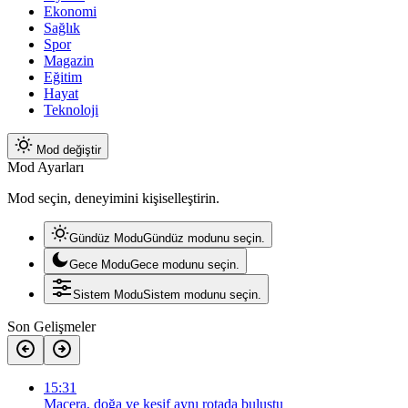
Ekonomi
Sağlık
Spor
Magazin
Eğitim
Hayat
Teknoloji
Mod değiştir
Mod Ayarları
Mod seçin, deneyimini kişiselleştirin.
Gündüz Modu
Gündüz modunu seçin.
Gece Modu
Gece modunu seçin.
Sistem Modu
Sistem modunu seçin.
Son Gelişmeler
15:31
Macera, doğa ve keşif aynı rotada buluştu