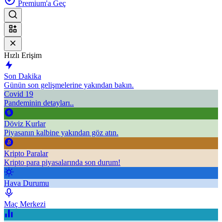
Premium'a Geç
Hızlı Erişim
Son Dakika
Günün son gelişmelerine yakından bakın.
Covid 19
Pandeminin detayları..
Döviz Kurlar
Piyasanın kalbine yakından göz atın.
Kripto Paralar
Kripto para piyasalarında son durum!
Hava Durumu
Maç Merkezi