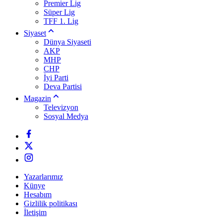
Premier Lig
Süper Lig
TFF 1. Lig
Siyaset
Dünya Siyaseti
AKP
MHP
CHP
İyi Parti
Deva Partisi
Magazin
Televizyon
Sosyal Medya
Yazarlarımız
Künye
Hesabım
Gizlilik politikası
İletişim