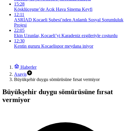
15:28
Köşklüçeşme’de Açık Hava Sinema Keyfi
12:11
ASRİAD Kocaeli Şubesi’nden Anlamlı Sosyal Sorumluluk
Projesi
22:05
Ekin Uzunlar, Kocaeli’yi Karadeniz ezgileriyle coşturdu
12:30
Kentin gururu Kocaelispor meydana iniyor
Haberler
Asayiş
Büyükşehir duygu sömürüsüne fırsat vermiyor
Büyükşehir duygu sömürüsüne fırsat
vermiyor