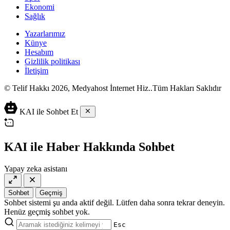
Ekonomi
Sağlık
Yazarlarımız
Künye
Hesabım
Gizlilik politikası
İletişim
© Telif Hakkı 2026, Medyahost İnternet Hiz..Tüm Hakları Saklıdır
casino
canlı
ev
KAI ile Sohbet Et
siteleri
casino
yapımı
casino
siteleri
salça
siteleri
en
çeşitleri
2023
iyi
KAI ile Haber Hakkında Sohbet
lordcasino
casino
casinositeleri.site
siteleri
Yapay zeka asistanı
vdcasino
vdcasino
giriş
Sohbet
Geçmiş
vdcasino
Sohbet sistemi şu anda aktif değil. Lütfen daha sonra tekrar deneyin.
resmi
Henüz geçmiş sohbet yok.
Esc