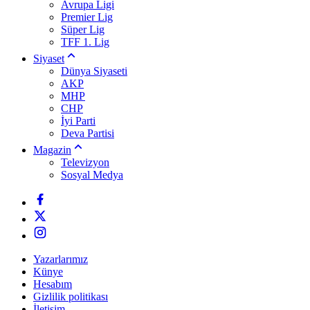
Avrupa Ligi
Premier Lig
Süper Lig
TFF 1. Lig
Siyaset
Dünya Siyaseti
AKP
MHP
CHP
İyi Parti
Deva Partisi
Magazin
Televizyon
Sosyal Medya
Yazarlarımız
Künye
Hesabım
Gizlilik politikası
İletişim