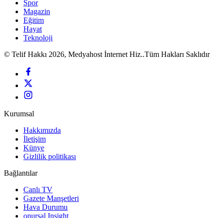
Spor
Magazin
Eğitim
Hayat
Teknoloji
© Telif Hakkı 2026, Medyahost İnternet Hiz..Tüm Hakları Saklıdır
Kurumsal
Hakkımızda
İletişim
Künye
Gizlilik politikası
Bağlantılar
Canlı TV
Gazete Manşetleri
Hava Durumu
onursal Insight