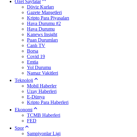
Özel Sayfalar
Döviz Kurları
Gazete Manşetleri
Kripto Para Piyasaları
Hava Durumu #2
Hava Durumu
Kanews Insight
Puan Durumları
Canlı TV
Borsa
Covid 19
Emtia
Yol Durumu
Namaz Vakitleri
Teknoloji
Mobil Haberler
Uzay Haberleri
E-Dünya
Kripto Para Haberleri
Ekonomi
TCMB Haberleri
FED
Spor
Şampiyonlar Ligi