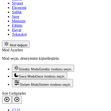
Siyaset
Ekonomi
Sağlık
Spor
Magazin
Eğitim
Hayat
Teknoloji
Mod değiştir
Mod Ayarları
Mod seçin, deneyimini kişiselleştirin.
Gündüz Modu
Gündüz modunu seçin.
Gece Modu
Gece modunu seçin.
Sistem Modu
Sistem modunu seçin.
Son Gelişmeler
12:11