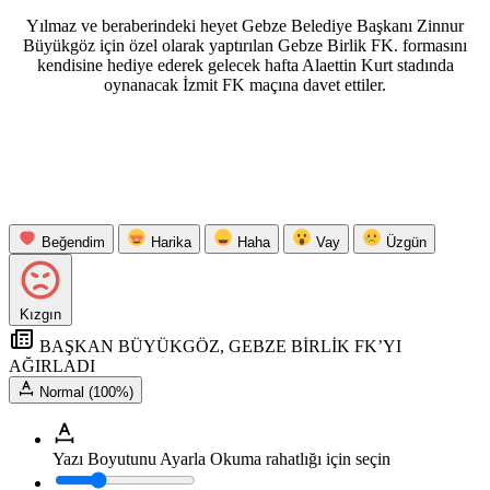
Yılmaz ve beraberindeki heyet Gebze Belediye Başkanı Zinnur
Büyükgöz için özel olarak yaptırılan Gebze Birlik FK. formasını
kendisine hediye ederek gelecek hafta Alaettin Kurt stadında
oynanacak İzmit FK maçına davet ettiler.
Beğendim
Harika
Haha
Vay
Üzgün
Kızgın
BAŞKAN BÜYÜKGÖZ, GEBZE BİRLİK FK’YI
AĞIRLADI
Normal (100%)
Yazı Boyutunu Ayarla
Okuma rahatlığı için seçin