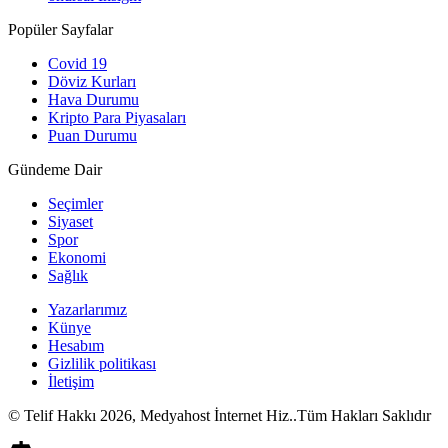
Popüler Sayfalar
Covid 19
Döviz Kurları
Hava Durumu
Kripto Para Piyasaları
Puan Durumu
Gündeme Dair
Seçimler
Siyaset
Spor
Ekonomi
Sağlık
Yazarlarımız
Künye
Hesabım
Gizlilik politikası
İletişim
© Telif Hakkı 2026, Medyahost İnternet Hiz..Tüm Hakları Saklıdır