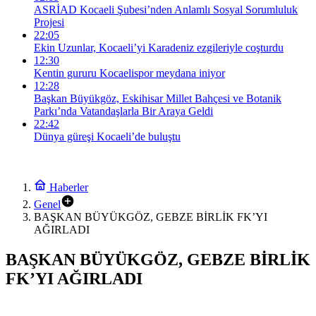
ASRİAD Kocaeli Şubesi’nden Anlamlı Sosyal Sorumluluk
Projesi
22:05
Ekin Uzunlar, Kocaeli’yi Karadeniz ezgileriyle coşturdu
12:30
Kentin gururu Kocaelispor meydana iniyor
12:28
Başkan Büyükgöz, Eskihisar Millet Bahçesi ve Botanik
Parkı’nda Vatandaşlarla Bir Araya Geldi
22:42
Dünya güreşi Kocaeli’de buluştu
Haberler
Genel
BAŞKAN BÜYÜKGÖZ, GEBZE BİRLİK FK’YI
AĞIRLADI
BAŞKAN BÜYÜKGÖZ, GEBZE BİRLİK
FK’YI AĞIRLADI