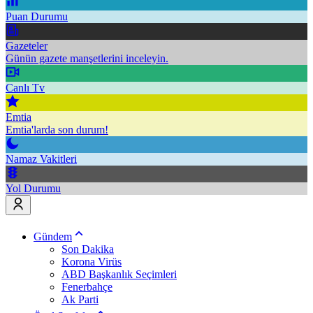
Puan Durumu
Gazeteler
Günün gazete manşetlerini inceleyin.
Canlı Tv
Emtia
Emtia'larda son durum!
Namaz Vakitleri
Yol Durumu
Gündem
Son Dakika
Korona Virüs
ABD Başkanlık Seçimleri
Fenerbahçe
Ak Parti