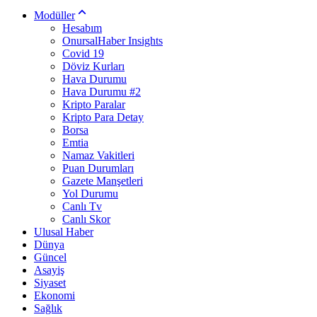
Modüller
Hesabım
OnursalHaber Insights
Covid 19
Döviz Kurları
Hava Durumu
Hava Durumu #2
Kripto Paralar
Kripto Para Detay
Borsa
Emtia
Namaz Vakitleri
Puan Durumları
Gazete Manşetleri
Yol Durumu
Canlı Tv
Canlı Skor
Ulusal Haber
Dünya
Güncel
Asayiş
Siyaset
Ekonomi
Sağlık