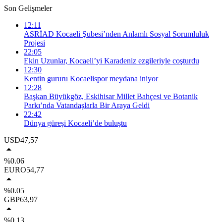
Son Gelişmeler
12:11
ASRİAD Kocaeli Şubesi’nden Anlamlı Sosyal Sorumluluk
Projesi
22:05
Ekin Uzunlar, Kocaeli’yi Karadeniz ezgileriyle coşturdu
12:30
Kentin gururu Kocaelispor meydana iniyor
12:28
Başkan Büyükgöz, Eskihisar Millet Bahçesi ve Botanik
Parkı’nda Vatandaşlarla Bir Araya Geldi
22:42
Dünya güreşi Kocaeli’de buluştu
USD
47,57
%0.06
EURO
54,77
%0.05
GBP
63,97
%0.13