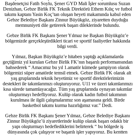
Başdenetçisi Fatih Soylu, Şener GYD Mali İşler sorumlusu Suzan
Denizhan, Gebze Birlik FK Teknik Direktörü Ethem Kılıç ve futbol
takımı kaptanı Yasin Koç’tan oluşan heyeti makamında kabul eden
Gebze Belediye Başkanı Zinnur Büyükgöz, ziyaretten duyduğu
memnuniyeti dile getirerek başarı dileklerinde bulundu.
Gebze Birlik FK Başkanı Şener Yılmaz ise Başkan Büyükgöz’e
bölgemizde gerçekleştirdikleri ticari ve sportif faaliyetler hakkında
bilgi verdi.
Yılmaz, Başkan Büyükgöz’e hitaben yaptığı açıklamalarda
geçtiğimiz yıl kurulan Gebze Birlik FK’nın başarılı performansından
bahsederek “ Amacımız bu yıl 1.amatör kümede şampiyon olarak
bölgemizi süper amatörde temsil etmek. Gebze Birlik FK olarak alt
yaş gruplarında teknik heyetimiz ve sportif direktörlerimizin
destekleri ile takımlarımızı oluşturuyoruz. U11 ve üzeri takımlarımızı
kısa sürede tamamlayacağız. Tüm yaş gruplarında oynayan takımlar
oluşturmayı hedefliyoruz. Kulüp olarak kadın futbol takımının
kurulması ile ilgili çalışmalarımız son aşamasına geldi. Birde
basketbol takımı kurma hazırlığımız var.” Dedi.
Gebze Birlik FK Başkanı Şener Yılmaz, Gebze Belediye Başkanı
Zinnur Büyükgöz’ü ziyaretlerinde kulüp olarak başarı odaklı bir
yapı oluşturmayı hedeflediklerini belirterek “ bu bölgede iş
dünyasında çok çalışıyor ve başarılı işler yapıyoruz. Bu kentten