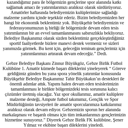
kazandığımız para ile bölgemizin gençlerine spor alanında katkı
sağlamak amacı ile yatırımlarımızı aralıksız olarak sürdürüyoruz.
Amatörler haftasında belediyemizin kulüplerimize sağladığı
malzeme yardımı içinde teşekkür ederiz. Bizim belediyemizden her
hangi bir ekonomik beklentimiz yok. Büyükşehir belediyemizin ve
federasyonumuzun iş birliği ile bölgemizde devam eden tesis
yatırımlarının bir an evvel tamamlanmasını sabırsızlıkla bekliyoruz.
Belediye Başkanımız olarak sizden beklentimiz gerçekleştirdiğimiz
sportif faaliyetlerde bizlere manevi destek vermeniz ve sizleri
yanımızda görmek. Bu kent için, geleceğin teminatı gençlerimiz için
yatırımlarımızı artırarak devam edeceğiz.” Dedi.
Gebze Belediye Başkanı Zinnur Büyükgöz, Gebze Birlik Futbol
Kulübüne 1. Amatör kümede başarı dileklerini yineleyerek “ Göreve
geldiğimiz günden bu yana spora yönelik yatırımlar konusunda
Büyükşehir Belediye Başkanımız Tahir Büyükakın’ın destekleri ile
önemli adımlar attık. Yapımı halen devam eden tesislerimizin
tamamlanması le birlikte bölgemizdeki tesis sorununa kalıcı
çözümler üretmiş olacağız. Yaz spor okullarımız, amatör kulüplere
malzeme desteği, Ampute futbol takımımız, Gençlik ve Spor
Müdürlüğünün tavsiyeleri ile amatör sporcularımıza katkılarımız
aralıksız olarak devam ediyor. Gebzemizin sporun her alanında
markalaşması ve başarılı olması için tüm imkanlarımızı gençlerimizin
hizmetine sunuyoruz.” Diyerek Gebze Birlik FK kulübüne, Şener
Yılmaz ve ekibine başarı dileklerini yineledi.