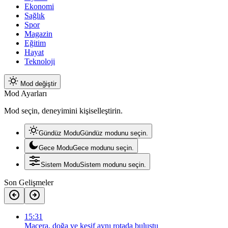
Ekonomi
Sağlık
Spor
Magazin
Eğitim
Hayat
Teknoloji
Mod değiştir
Mod Ayarları
Mod seçin, deneyimini kişiselleştirin.
Gündüz Modu
Gündüz modunu seçin.
Gece Modu
Gece modunu seçin.
Sistem Modu
Sistem modunu seçin.
Son Gelişmeler
15:31
Macera, doğa ve keşif aynı rotada buluştu