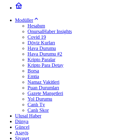
Modüller
Hesabım
OnursalHaber Insights
Covid 19
Döviz Kurları
Hava Durumu
Hava Durumu #2
Kripto Paralar
Kripto Para Detay
Borsa
Emtia
Namaz Vakitleri
Puan Durumları
Gazete Manşetleri
Yol Durumu
Canlı Tv
Canlı Skor
Ulusal Haber
Dünya
Güncel
Asayiş
Siyaset