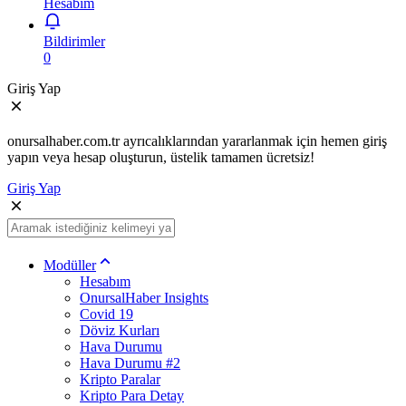
Hesabım
Bildirimler
0
Giriş Yap
onursalhaber.com.tr ayrıcalıklarından yararlanmak için hemen giriş
yapın veya hesap oluşturun, üstelik tamamen ücretsiz!
Giriş Yap
Modüller
Hesabım
OnursalHaber Insights
Covid 19
Döviz Kurları
Hava Durumu
Hava Durumu #2
Kripto Paralar
Kripto Para Detay