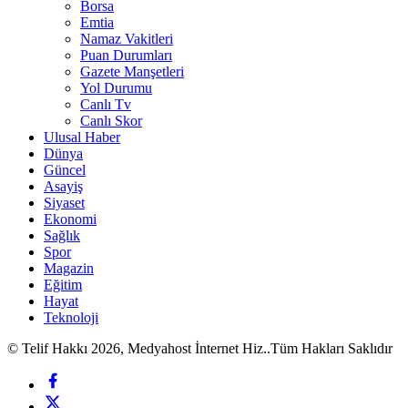
Borsa
Emtia
Namaz Vakitleri
Puan Durumları
Gazete Manşetleri
Yol Durumu
Canlı Tv
Canlı Skor
Ulusal Haber
Dünya
Güncel
Asayiş
Siyaset
Ekonomi
Sağlık
Spor
Magazin
Eğitim
Hayat
Teknoloji
© Telif Hakkı 2026, Medyahost İnternet Hiz..Tüm Hakları Saklıdır