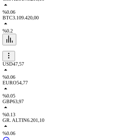
%0.06
BTC
3.109.420,00
%0.2
USD
47,57
%0.06
EURO
54,77
%0.05
GBP
63,97
%0.13
GR. ALTIN
6.201,10
%0.06