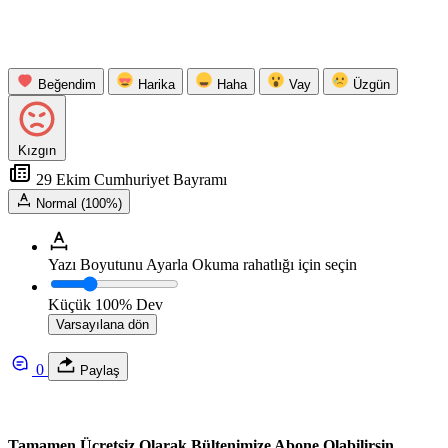
Beğendim
Harika
Haha
Vay
Üzgün
Kızgın
29 Ekim Cumhuriyet Bayramı
Normal (100%)
Yazı Boyutunu Ayarla
Okuma rahatlığı için seçin
Küçük
100%
Dev
Varsayılana dön
0
Paylaş
Tamamen Ücretsiz Olarak Bültenimize Abone Olabilirsin