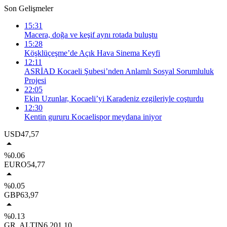
Son Gelişmeler
15:31
Macera, doğa ve keşif aynı rotada buluştu
15:28
Köşklüçeşme’de Açık Hava Sinema Keyfi
12:11
ASRİAD Kocaeli Şubesi’nden Anlamlı Sosyal Sorumluluk
Projesi
22:05
Ekin Uzunlar, Kocaeli’yi Karadeniz ezgileriyle coşturdu
12:30
Kentin gururu Kocaelispor meydana iniyor
USD
47,57
%0.06
EURO
54,77
%0.05
GBP
63,97
%0.13
GR. ALTIN
6.201,10