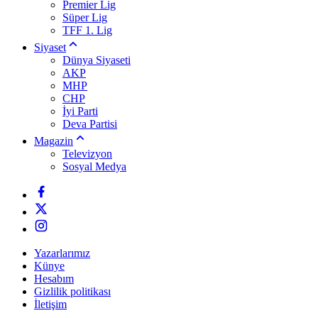
Premier Lig
Süper Lig
TFF 1. Lig
Siyaset
Dünya Siyaseti
AKP
MHP
CHP
İyi Parti
Deva Partisi
Magazin
Televizyon
Sosyal Medya
Yazarlarımız
Künye
Hesabım
Gizlilik politikası
İletişim