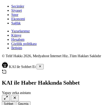
Seçimler
Siyaset
Spor
Ekonomi
Sağlık
Yazarlarımız
Künye
Hesabım
Gizlilik politikası
İletişim
© Telif Hakkı 2026, Medyahost İnternet Hiz..Tüm Hakları Saklıdır
casino
canlı
ev
KAI ile Sohbet Et
siteleri
casino
yapımı
casino
siteleri
salça
siteleri
en
çeşitleri
2023
iyi
KAI ile Haber Hakkında Sohbet
lordcasino
casino
casinositeleri.site
siteleri
Yapay zeka asistanı
vdcasino
vdcasino
giriş
Sohbet
Geçmiş