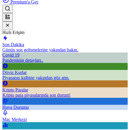
Premium'a Geç
Hızlı Erişim
Son Dakika
Günün son gelişmelerine yakından bakın.
Covid 19
Pandeminin detayları..
Döviz Kurlar
Piyasanın kalbine yakından göz atın.
Kripto Paralar
Kripto para piyasalarında son durum!
Hava Durumu
Maç Merkezi