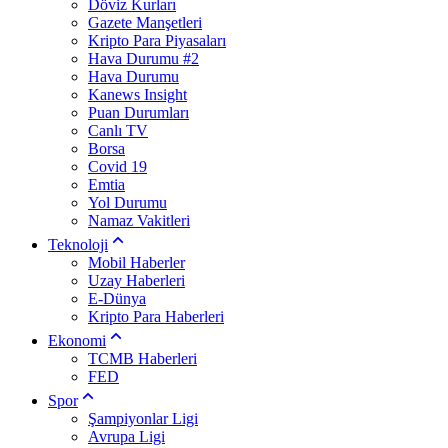
Döviz Kurları
Gazete Manşetleri
Kripto Para Piyasaları
Hava Durumu #2
Hava Durumu
Kanews Insight
Puan Durumları
Canlı TV
Borsa
Covid 19
Emtia
Yol Durumu
Namaz Vakitleri
Teknoloji
Mobil Haberler
Uzay Haberleri
E-Dünya
Kripto Para Haberleri
Ekonomi
TCMB Haberleri
FED
Spor
Şampiyonlar Ligi
Avrupa Ligi