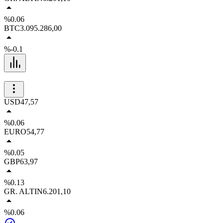
%0.06
BTC
3.095.286,00
%-0.1
USD
47,57
%0.06
EURO
54,77
%0.05
GBP
63,97
%0.13
GR. ALTIN
6.201,10
%0.06