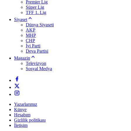
Premier Lig
Süper Lig
TFF 1. Lig
Siyaset
Dünya Siyaseti
AKP
MHP
CHP
İyi Parti
Deva Partisi
Magazin
Televizyon
Sosyal Medya
Yazarlarımız
Künye
Hesabım
Gizlilik politikası
İletişim