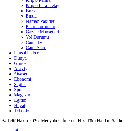
Kripto Paralar
Kripto Para Detay
Borsa
Emtia
Namaz Vakitleri
Puan Durumları
Gazete Manşetleri
Yol Durumu
Canlı Tv
Canlı Skor
Ulusal Haber
Dünya
Güncel
Asayiş
Siyaset
Ekonomi
Sağlık
Spor
Magazin
Eğitim
Hayat
Teknoloji
© Telif Hakkı 2026, Medyahost İnternet Hiz..Tüm Hakları Saklıdır