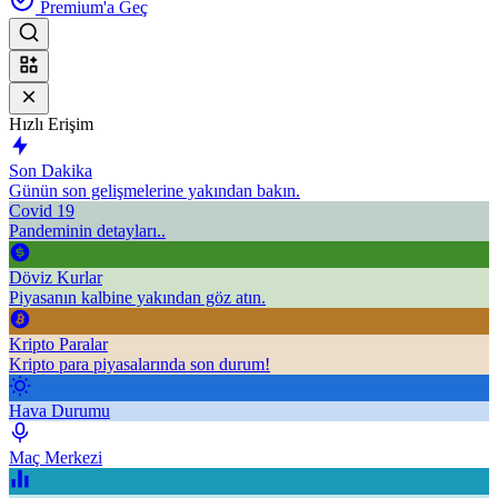
Premium'a Geç
Hızlı Erişim
Son Dakika
Günün son gelişmelerine yakından bakın.
Covid 19
Pandeminin detayları..
Döviz Kurlar
Piyasanın kalbine yakından göz atın.
Kripto Paralar
Kripto para piyasalarında son durum!
Hava Durumu
Maç Merkezi