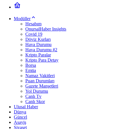
Modüller
Hesabım
OnursalHaber Insights
Covid 19
Döviz Kurları
Hava Durumu
Hava Durumu #2
Kripto Paralar
Kripto Para Detay
Borsa
Emtia
Namaz Vakitleri
Puan Durumları
Gazete Manşetleri
Yol Durumu
Canlı Tv
Canlı Skor
Ulusal Haber
Dünya
Güncel
Asayiş
Siyaset