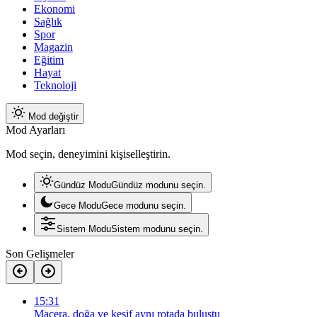
Ekonomi
Sağlık
Spor
Magazin
Eğitim
Hayat
Teknoloji
Mod değiştir
Mod Ayarları
Mod seçin, deneyimini kişiselleştirin.
Gündüz Modu
Gündüz modunu seçin.
Gece Modu
Gece modunu seçin.
Sistem Modu
Sistem modunu seçin.
Son Gelişmeler
15:31
Macera, doğa ve keşif aynı rotada buluştu