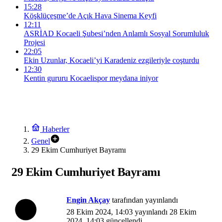
15:28
Köşklüçeşme’de Açık Hava Sinema Keyfi
12:11
ASRİAD Kocaeli Şubesi’nden Anlamlı Sosyal Sorumluluk
Projesi
22:05
Ekin Uzunlar, Kocaeli’yi Karadeniz ezgileriyle coşturdu
12:30
Kentin gururu Kocaelispor meydana iniyor
Haberler
Genel
29 Ekim Cumhuriyet Bayramı
29 Ekim Cumhuriyet Bayramı
Engin Akçay
tarafından yayınlandı
28 Ekim 2024, 14:03
yayınlandı
28 Ekim
2024, 14:03
güncellendi