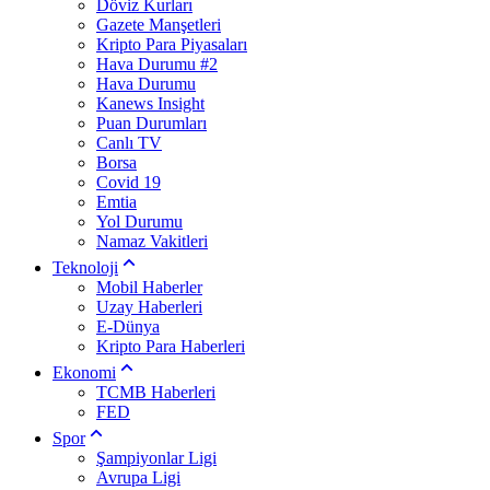
Döviz Kurları
Gazete Manşetleri
Kripto Para Piyasaları
Hava Durumu #2
Hava Durumu
Kanews Insight
Puan Durumları
Canlı TV
Borsa
Covid 19
Emtia
Yol Durumu
Namaz Vakitleri
Teknoloji
Mobil Haberler
Uzay Haberleri
E-Dünya
Kripto Para Haberleri
Ekonomi
TCMB Haberleri
FED
Spor
Şampiyonlar Ligi
Avrupa Ligi