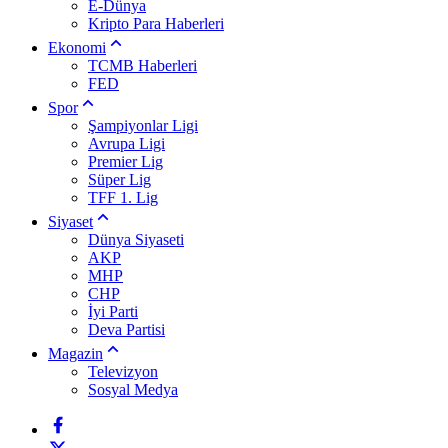
E-Dünya
Kripto Para Haberleri
Ekonomi
TCMB Haberleri
FED
Spor
Şampiyonlar Ligi
Avrupa Ligi
Premier Lig
Süper Lig
TFF 1. Lig
Siyaset
Dünya Siyaseti
AKP
MHP
CHP
İyi Parti
Deva Partisi
Magazin
Televizyon
Sosyal Medya