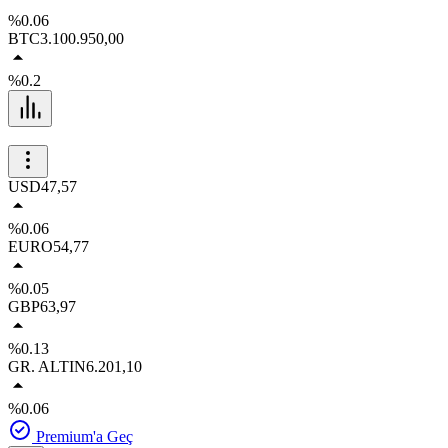
%0.06
BTC
3.100.950,00
%0.2
USD
47,57
%0.06
EURO
54,77
%0.05
GBP
63,97
%0.13
GR. ALTIN
6.201,10
%0.06
Premium'a Geç