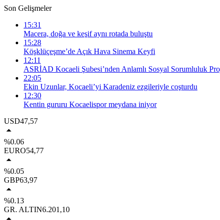
Son Gelişmeler
15:31
Macera, doğa ve keşif aynı rotada buluştu
15:28
Köşklüçeşme’de Açık Hava Sinema Keyfi
12:11
ASRİAD Kocaeli Şubesi’nden Anlamlı Sosyal Sorumluluk Proj
22:05
Ekin Uzunlar, Kocaeli’yi Karadeniz ezgileriyle coşturdu
12:30
Kentin gururu Kocaelispor meydana iniyor
USD
47,57
%0.06
EURO
54,77
%0.05
GBP
63,97
%0.13
GR. ALTIN
6.201,10