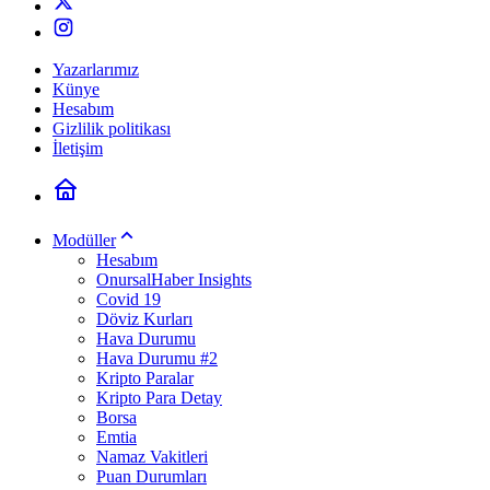
Yazarlarımız
Künye
Hesabım
Gizlilik politikası
İletişim
Modüller
Hesabım
OnursalHaber Insights
Covid 19
Döviz Kurları
Hava Durumu
Hava Durumu #2
Kripto Paralar
Kripto Para Detay
Borsa
Emtia
Namaz Vakitleri
Puan Durumları