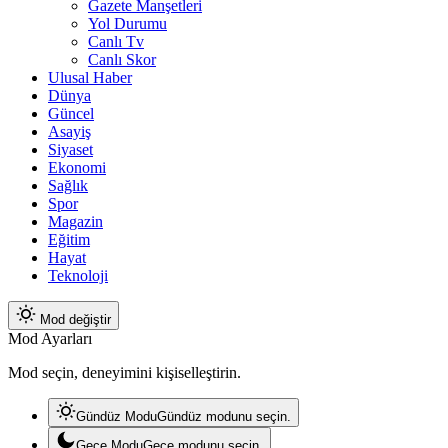
Gazete Manşetleri
Yol Durumu
Canlı Tv
Canlı Skor
Ulusal Haber
Dünya
Güncel
Asayiş
Siyaset
Ekonomi
Sağlık
Spor
Magazin
Eğitim
Hayat
Teknoloji
Mod değiştir
Mod Ayarları
Mod seçin, deneyimini kişiselleştirin.
Gündüz Modu
Gündüz modunu seçin.
Gece Modu
Gece modunu seçin.