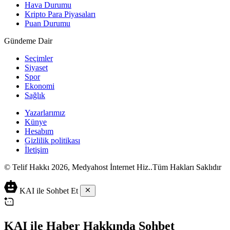
Hava Durumu
Kripto Para Piyasaları
Puan Durumu
Gündeme Dair
Seçimler
Siyaset
Spor
Ekonomi
Sağlık
Yazarlarımız
Künye
Hesabım
Gizlilik politikası
İletişim
© Telif Hakkı 2026, Medyahost İnternet Hiz..Tüm Hakları Saklıdır
casino
canlı
ev
KAI ile Sohbet Et
siteleri
casino
yapımı
casino
siteleri
salça
siteleri
en
çeşitleri
2023
iyi
KAI ile Haber Hakkında Sohbet