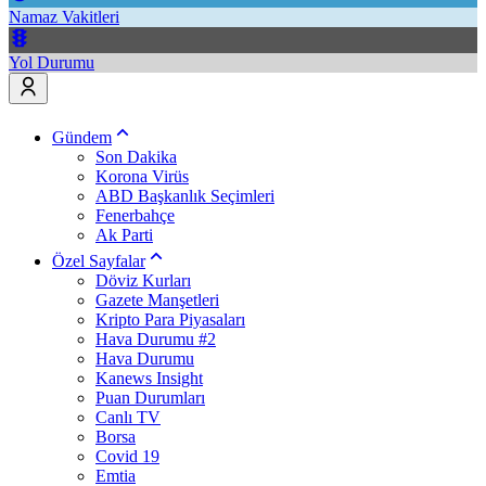
Namaz Vakitleri
Yol Durumu
Gündem
Son Dakika
Korona Virüs
ABD Başkanlık Seçimleri
Fenerbahçe
Ak Parti
Özel Sayfalar
Döviz Kurları
Gazete Manşetleri
Kripto Para Piyasaları
Hava Durumu #2
Hava Durumu
Kanews Insight
Puan Durumları
Canlı TV
Borsa
Covid 19
Emtia