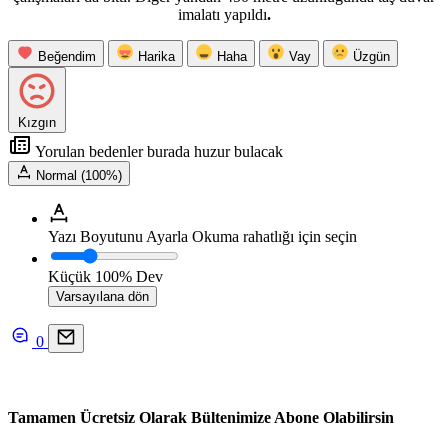
imalatı yapıldı
.
Beğendim
Harika
Haha
Vay
Üzgün
Kızgın
Yorulan bedenler burada huzur bulacak
Normal (100%)
Yazı Boyutunu Ayarla
Okuma rahatlığı için seçin
Küçük
100%
Dev
Varsayılana dön
0
Tamamen Ücretsiz Olarak Bültenimize Abone Olabilirsin