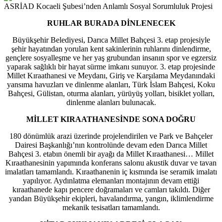
ASRİAD Kocaeli Şubesi’nden Anlamlı Sosyal Sorumluluk Projesi
RUHLAR BURADA DİNLENECEK
Büyükşehir Belediyesi, Darıca Millet Bahçesi 3. etap projesiyle
şehir hayatından yorulan kent sakinlerinin ruhlarını dinlendirme,
gençlere sosyalleşme ve her yaş grubundan insanın spor ve egzersiz
yaparak sağlıklı bir hayat sürme imkanı sunuyor. 3. etap projesinde
Millet Kıraathanesi ve Meydanı, Giriş ve Karşılama Meydanındaki
yansıma havuzları ve dinlenme alanları, Türk İslam Bahçesi, Koku
Bahçesi, Gülistan, oturma alanları, yürüyüş yolları, bisiklet yolları,
dinlenme alanları bulunacak.
MİLLET KIRAATHANESİNDE SONA DOĞRU
180 dönümlük arazi üzerinde projelendirilen ve Park ve Bahçeler
Dairesi Başkanlığı’nın kontrolünde devam eden Darıca Millet
Bahçesi 3. etabın önemli bir ayağı da Millet Kıraathanesi… Millet
Kıraathanesinin yapımında konferans salonu akustik duvar ve tavan
imalatları tamamlandı. Kıraathanenin iç kısmında ise seramik imalatı
yapılıyor. Aydınlatma elemanları montajının devam ettiği
kıraathanede kapı pencere doğramaları ve camları takıldı. Diğer
yandan Büyükşehir ekipleri, havalandırma, yangın, iklimlendirme
mekanik tesisatları tamamlandı.