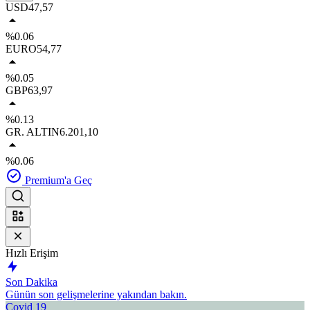
USD
47,57
%0.06
EURO
54,77
%0.05
GBP
63,97
%0.13
GR. ALTIN
6.201,10
%0.06
Premium'a Geç
Hızlı Erişim
Son Dakika
Günün son gelişmelerine yakından bakın.
Covid 19