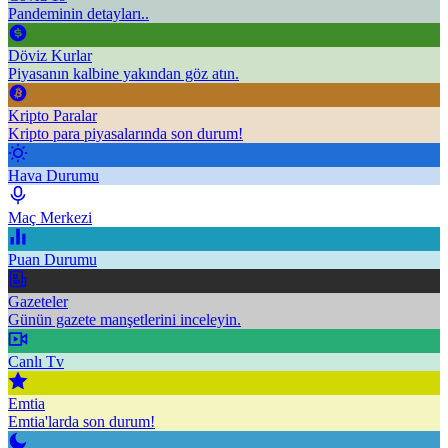
Pandeminin detayları..
Döviz Kurlar
Piyasanın kalbine yakından göz atın.
Kripto Paralar
Kripto para piyasalarında son durum!
Hava Durumu
Maç Merkezi
Puan Durumu
Gazeteler
Günün gazete manşetlerini inceleyin.
Canlı Tv
Emtia
Emtia'larda son durum!