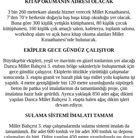
KİTAP OKUMANIN ADRESİ OLACAK
3 bin 260 metrekare alanda hizmet verecek Millet Kıraathanesi,
7’den 70’e herkesin doğayla baş başa kitap okuduğu yer olacak.
Buna göre 300 kişilik yetişkin kütüphanesi, 80 kişilik çocuk
kütüphanesi, 160 kişilik çok amaçlı salon, kafeterya, toplantı salonu,
workshop alanı ve açık hava kitap okuma alanları Millet
Kıraathanesi’nde bulunacak.
EKİPLER GECE GÜNDÜZ ÇALIŞIYOR
Büyükşehir ekipleri, yeşil ve mavinin en güzel tonlarının yer alacağı
Darıca Millet Bahçesi 3. etabını bölge sakinleriyle buluşturmak için
gece gündüz çalışıyor. Ekiplerin titizlikle yürüttüğü çalışmalar
sonucunda 3. etapta granit ve bazalt plak taşı millet yolu kaplama işi
yapıldı. 4 metre genişliğinde bin 120 metre uzunluğunda süpürgeli
beton ile patika yol imalatlarının da tamamlandığı proje, çim
imalatına hazır hale getirildi. Ayrıca yaklaşık 850 adet ağaç dikimi
yapılan Darıca Millet Bahçesi 3. etapta halen ağaç dikim işleri
devam ediyor.
SULAMA SİSTEMİ İMALATI TAMAM
Millet Bahçesi 3. etap çalışmalarında sulama sistemi imalatı da
tamamlandı. Bir adet 600 tonluk ve bir adet 300 tonluk su deposu
çalışmaları da bitti. Diğer yandan 450 metre uzunluğunda taş duvar