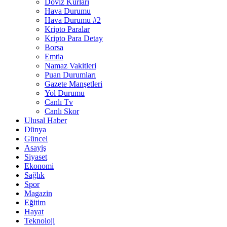
Döviz Kurları
Hava Durumu
Hava Durumu #2
Kripto Paralar
Kripto Para Detay
Borsa
Emtia
Namaz Vakitleri
Puan Durumları
Gazete Manşetleri
Yol Durumu
Canlı Tv
Canlı Skor
Ulusal Haber
Dünya
Güncel
Asayiş
Siyaset
Ekonomi
Sağlık
Spor
Magazin
Eğitim
Hayat
Teknoloji