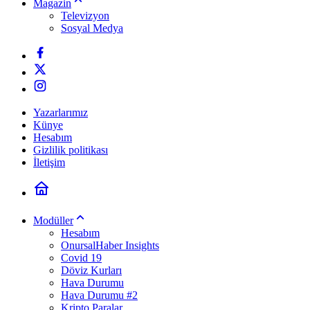
Magazin
Televizyon
Sosyal Medya
Yazarlarımız
Künye
Hesabım
Gizlilik politikası
İletişim
Modüller
Hesabım
OnursalHaber Insights
Covid 19
Döviz Kurları
Hava Durumu
Hava Durumu #2
Kripto Paralar