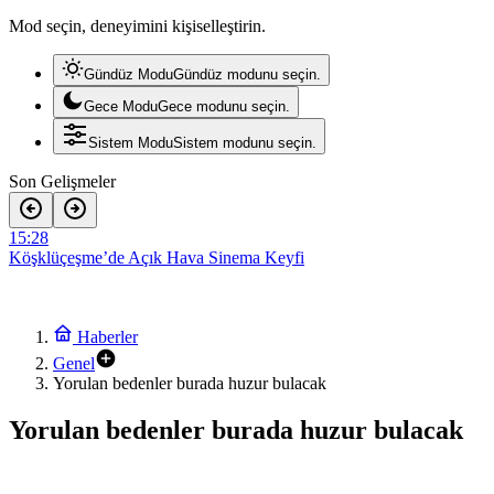
Mod seçin, deneyimini kişiselleştirin.
Gündüz Modu
Gündüz modunu seçin.
Gece Modu
Gece modunu seçin.
Sistem Modu
Sistem modunu seçin.
Son Gelişmeler
15:28
Köşklüçeşme’de Açık Hava Sinema Keyfi
12:11
ASRİAD Kocaeli Şubesi’nden Anlamlı Sosyal Sorumluluk Projesi
22:05
Ekin Uzunlar, Kocaeli’yi Karadeniz ezgileriyle coşturdu
Haberler
12:30
Genel
Kentin gururu Kocaelispor meydana iniyor
Yorulan bedenler burada huzur bulacak
15:31
Macera, doğa ve keşif aynı rotada buluştu
Yorulan bedenler burada huzur bulacak