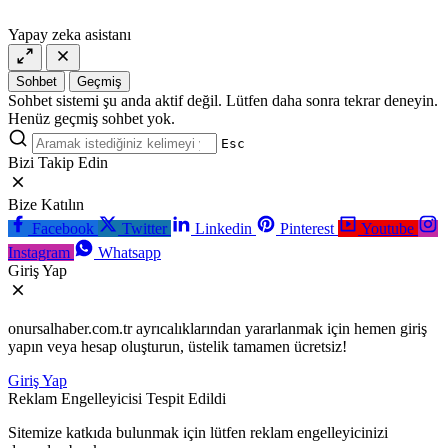
lordcasino
casino
casinositeleri.site
siteleri
Yapay zeka asistanı
vdcasino
vdcasino
giriş
Sohbet
Geçmiş
vdcasino
Sohbet sistemi şu anda aktif değil. Lütfen daha sonra tekrar deneyin.
resmi
Henüz geçmiş sohbet yok.
Esc
Bizi Takip Edin
Bize Katılın
Facebook
Twitter
Linkedin
Pinterest
Youtube
Instagram
Whatsapp
Giriş Yap
onursalhaber.com.tr ayrıcalıklarından yararlanmak için hemen giriş
yapın veya hesap oluşturun, üstelik tamamen ücretsiz!
Giriş Yap
Reklam Engelleyicisi Tespit Edildi
Sitemize katkıda bulunmak için lütfen reklam engelleyicinizi