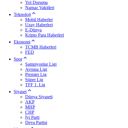
Yol Durumu
Namaz Vakitleri
Teknoloji
Mobil Haberler
Uzay Haberleri
E-Dünya
Kripto Para Haberleri
Ekonomi
TCMB Haberleri
FED
Spor
Şampiyonlar Ligi
Avrupa Ligi
Premier Lig
Süper Lig
TFF 1. Lig
Siyaset
Dünya Siyaseti
AKP
MHP
CHP
İyi Parti
Deva Partisi