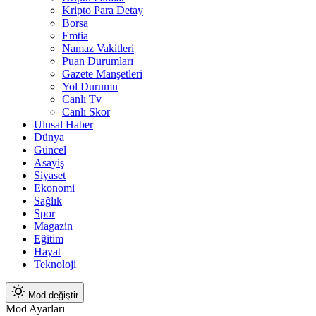
Kripto Para Detay
Borsa
Emtia
Namaz Vakitleri
Puan Durumları
Gazete Manşetleri
Yol Durumu
Canlı Tv
Canlı Skor
Ulusal Haber
Dünya
Güncel
Asayiş
Siyaset
Ekonomi
Sağlık
Spor
Magazin
Eğitim
Hayat
Teknoloji
Mod değiştir
Mod Ayarları