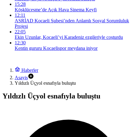
15:28
Köşklüçeşme’de Açık Hava Sinema Keyfi
12:11
ASRİAD Kocaeli Şubesi’nden Anlamlı Sosyal Sorumluluk
Projesi
22:05
Ekin Uzunlar, Kocaeli’yi Karadeniz ezgileriyle coşturdu
12:30
Kentin gururu Kocaelispor meydana iniyor
Haberler
Asayiş
Yıldızlı Üçyol esnafıyla buluştu
Yıldızlı Üçyol esnafıyla buluştu