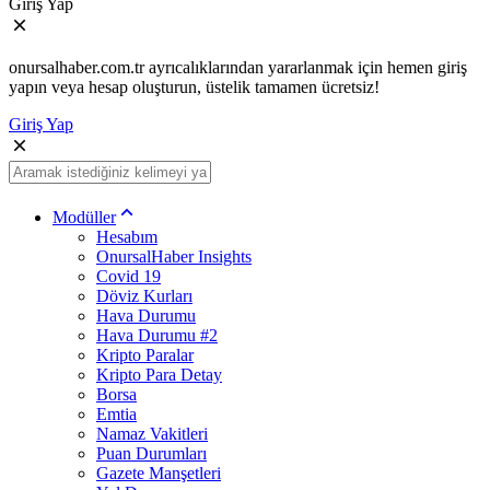
Giriş Yap
onursalhaber.com.tr ayrıcalıklarından yararlanmak için hemen giriş
yapın veya hesap oluşturun, üstelik tamamen ücretsiz!
Giriş Yap
Modüller
Hesabım
OnursalHaber Insights
Covid 19
Döviz Kurları
Hava Durumu
Hava Durumu #2
Kripto Paralar
Kripto Para Detay
Borsa
Emtia
Namaz Vakitleri
Puan Durumları
Gazete Manşetleri