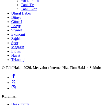
Yol Durumu
Canlı Tv
Canlı Skor
Ulusal Haber
Dünya
Güncel
Asayiş
Siyaset
Ekonomi
Sağlık
Spor
Magazin
Eğitim
Hayat
Teknoloji
© Telif Hakkı 2026, Medyahost İnternet Hiz..Tüm Hakları Saklıdır
Kurumsal
Hakkımızda