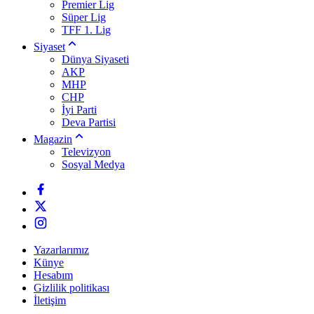
Premier Lig
Süper Lig
TFF 1. Lig
Siyaset
Dünya Siyaseti
AKP
MHP
CHP
İyi Parti
Deva Partisi
Magazin
Televizyon
Sosyal Medya
Yazarlarımız
Künye
Hesabım
Gizlilik politikası
İletişim