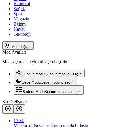
Ekonomi
Sağlık
Spor
Magazin
Eğitim
Hayat
Teknoloji
Mod değiştir
Mod Ayarları
Mod seçin, deneyimini kişiselleştirin.
Gündüz Modu
Gündüz modunu seçin.
Gece Modu
Gece modunu seçin.
Sistem Modu
Sistem modunu seçin.
Son Gelişmeler
15:31
Macera, doğa ve keşif aynı rotada buluştu