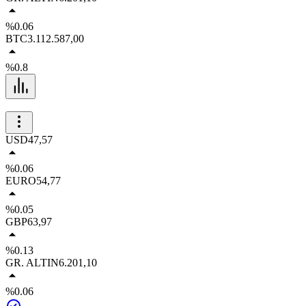
%0.06
BTC
3.112.587,00
%0.8
USD
47,57
%0.06
EURO
54,77
%0.05
GBP
63,97
%0.13
GR. ALTIN
6.201,10
%0.06