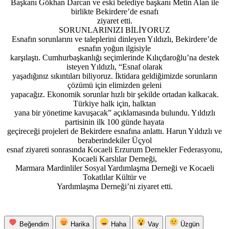
Başkanı Gökhan Darcan ve eski belediye başkanı Metin Alan ile
birlikte Bekirdere’de esnafı
ziyaret etti.
SORUNLARINIZI BİLİYORUZ
Esnafın sorunlarını ve taleplerini dinleyen Yıldızlı, Bekirdere’de
esnafın yoğun ilgisiyle
karşılaştı. Cumhurbaşkanlığı seçimlerinde Kılıçdaroğlu’na destek
isteyen Yıldızlı, “Esnaf olarak
yaşadığınız sıkıntıları biliyoruz. İktidara geldiğimizde sorunların
çözümü için elimizden geleni
yapacağız. Ekonomik sorunlar hızlı bir şekilde ortadan kalkacak.
Türkiye halk için, halktan
yana bir yönetime kavuşacak” açıklamasında bulundu. Yıldızlı
partisinin ilk 100 günde hayata
geçireceği projeleri de Bekirdere esnafına anlattı. Harun Yıldızlı ve
beraberindekiler Üçyol
esnaf ziyareti sonrasında Kocaeli Erzurum Dernekler Federasyonu,
Kocaeli Karslılar Derneği,
Marmara Mardinliler Sosyal Yardımlaşma Derneği ve Kocaeli
Tokatlılar Kültür ve
Yardımlaşma Derneği’ni ziyaret etti.
Beğendim
Harika
Haha
Vay
Üzgün