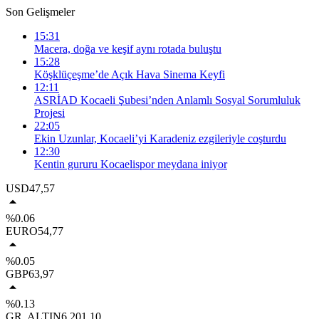
Son Gelişmeler
15:31
Macera, doğa ve keşif aynı rotada buluştu
15:28
Köşklüçeşme’de Açık Hava Sinema Keyfi
12:11
ASRİAD Kocaeli Şubesi’nden Anlamlı Sosyal Sorumluluk
Projesi
22:05
Ekin Uzunlar, Kocaeli’yi Karadeniz ezgileriyle coşturdu
12:30
Kentin gururu Kocaelispor meydana iniyor
USD
47,57
%0.06
EURO
54,77
%0.05
GBP
63,97
%0.13
GR. ALTIN
6.201,10