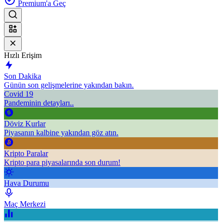
Premium'a Geç
Hızlı Erişim
Son Dakika
Günün son gelişmelerine yakından bakın.
Covid 19
Pandeminin detayları..
Döviz Kurlar
Piyasanın kalbine yakından göz atın.
Kripto Paralar
Kripto para piyasalarında son durum!
Hava Durumu
Maç Merkezi