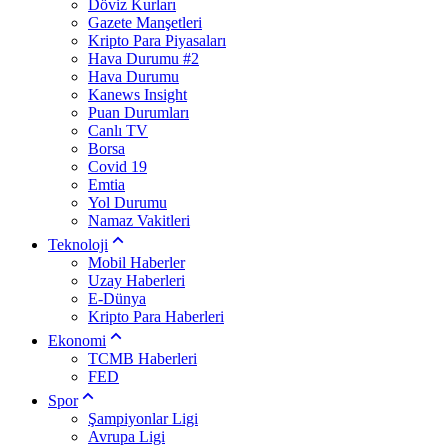
Döviz Kurları
Gazete Manşetleri
Kripto Para Piyasaları
Hava Durumu #2
Hava Durumu
Kanews Insight
Puan Durumları
Canlı TV
Borsa
Covid 19
Emtia
Yol Durumu
Namaz Vakitleri
Teknoloji
Mobil Haberler
Uzay Haberleri
E-Dünya
Kripto Para Haberleri
Ekonomi
TCMB Haberleri
FED
Spor
Şampiyonlar Ligi
Avrupa Ligi