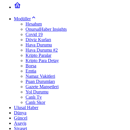
Modüller
Hesabım
OnursalHaber Insights
Covid 19
Döviz Kurları
Hava Durumu
Hava Durumu #2
Kripto Paralar
Kripto Para Detay
Borsa
Emtia
Namaz Vakitleri
Puan Durumları
Gazete Manşetleri
Yol Durumu
Canlı Tv
Canlı Skor
Ulusal Haber
Dünya
Güncel
Asayiş
Siyaset