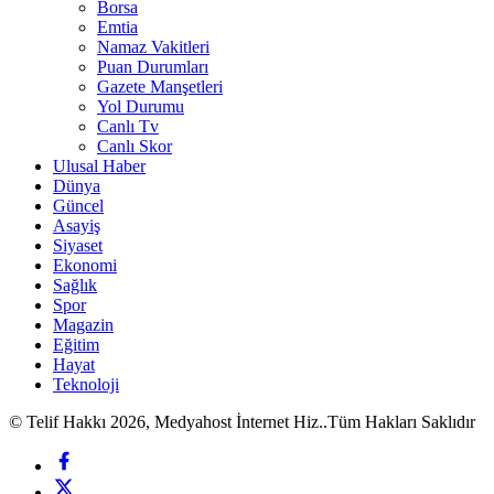
Borsa
Emtia
Namaz Vakitleri
Puan Durumları
Gazete Manşetleri
Yol Durumu
Canlı Tv
Canlı Skor
Ulusal Haber
Dünya
Güncel
Asayiş
Siyaset
Ekonomi
Sağlık
Spor
Magazin
Eğitim
Hayat
Teknoloji
© Telif Hakkı 2026, Medyahost İnternet Hiz..Tüm Hakları Saklıdır