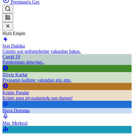
Premium'a Geç
Hızlı Erişim
Son Dakika
Günün son gelişmelerine yakından bakın.
Covid 19
Pandeminin detayları..
Döviz Kurlar
Piyasanın kalbine yakından göz atın.
Kripto Paralar
Kripto para piyasalarında son durum!
Hava Durumu
Maç Merkezi