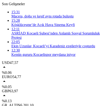
Son Gelişmeler
15:31
Macera, doğa ve keşif aynı rotada buluştu
15:28
Köşklüçeşme’de Açık Hava Sinema Keyfi
12:11
ASRİAD Kocaeli Şubesi’nden Anlamlı Sosyal Sorumluluk
Projesi
22:05
Ekin Uzunlar, Kocaeli’yi Karadeniz ezgileriyle coşturdu
12:30
Kentin gururu Kocaelispor meydana iniyor
USD
47,57
%0.06
EURO
54,77
%0.05
GBP
63,97
%0.13
GR. ALTIN
6.201,10