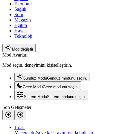
Ekonomi
Sağlık
Spor
Magazin
Eğitim
Hayat
Teknoloji
Mod değiştir
Mod Ayarları
Mod seçin, deneyimini kişiselleştirin.
Gündüz Modu
Gündüz modunu seçin.
Gece Modu
Gece modunu seçin.
Sistem Modu
Sistem modunu seçin.
Son Gelişmeler
15:31
Macera, doğa ve keşif aynı rotada buluştu