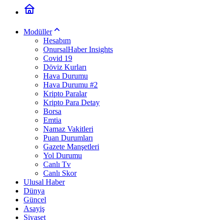
Modüller
Hesabım
OnursalHaber Insights
Covid 19
Döviz Kurları
Hava Durumu
Hava Durumu #2
Kripto Paralar
Kripto Para Detay
Borsa
Emtia
Namaz Vakitleri
Puan Durumları
Gazete Manşetleri
Yol Durumu
Canlı Tv
Canlı Skor
Ulusal Haber
Dünya
Güncel
Asayiş
Siyaset