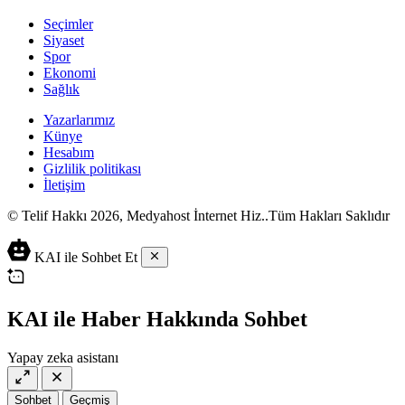
Seçimler
Siyaset
Spor
Ekonomi
Sağlık
Yazarlarımız
Künye
Hesabım
Gizlilik politikası
İletişim
© Telif Hakkı 2026, Medyahost İnternet Hiz..Tüm Hakları Saklıdır
casino
canlı
ev
KAI ile Sohbet Et
siteleri
casino
yapımı
casino
siteleri
salça
siteleri
en
çeşitleri
2023
iyi
KAI ile Haber Hakkında Sohbet
lordcasino
casino
casinositeleri.site
siteleri
Yapay zeka asistanı
vdcasino
vdcasino
giriş
Sohbet
Geçmiş