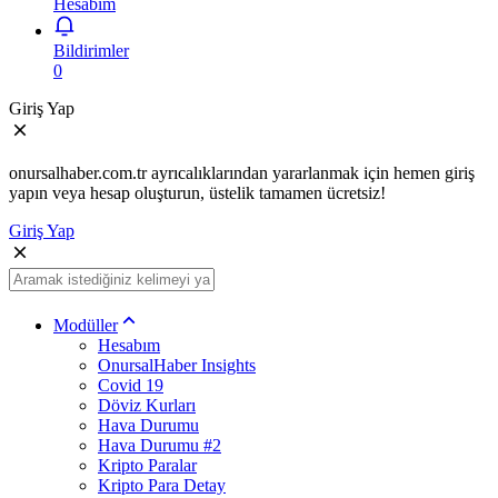
Hesabım
Bildirimler
0
Giriş Yap
onursalhaber.com.tr ayrıcalıklarından yararlanmak için hemen giriş
yapın veya hesap oluşturun, üstelik tamamen ücretsiz!
Giriş Yap
Modüller
Hesabım
OnursalHaber Insights
Covid 19
Döviz Kurları
Hava Durumu
Hava Durumu #2
Kripto Paralar
Kripto Para Detay