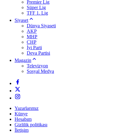
Premier Lig
Süper Lig
TFF 1. Lig
Siyaset
Dünya Siyaseti
AKP
MHP
CHP
İyi Parti
Deva Partisi
Magazin
Televizyon
Sosyal Medya
Yazarlarımız
Künye
Hesabım
Gizlilik politikası
İletişim