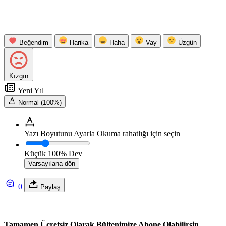
Beğendim
Harika
Haha
Vay
Üzgün
Kızgın
Yeni Yıl
Normal (100%)
Yazı Boyutunu Ayarla
Okuma rahatlığı için seçin
Küçük
100%
Dev
Varsayılana dön
0
Paylaş
Tamamen Ücretsiz Olarak Bültenimize Abone Olabilirsin