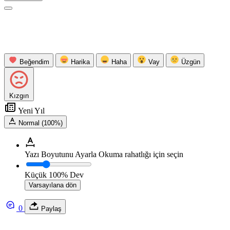
Beğendim
Harika
Haha
Vay
Üzgün
Kızgın
Yeni Yıl
Normal (100%)
Yazı Boyutunu Ayarla
Okuma rahatlığı için seçin
Küçük
100%
Dev
Varsayılana dön
0
Paylaş