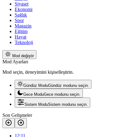
Siyaset
Ekonomi
Sağlık
Spor
Magazin
Eğitim
Hayat
Teknoloji
Mod değiştir
Mod Ayarları
Mod seçin, deneyimini kişiselleştirin.
Gündüz Modu
Gündüz modunu seçin.
Gece Modu
Gece modunu seçin.
Sistem Modu
Sistem modunu seçin.
Son Gelişmeler
12:11