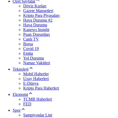
Özel Sayfalar
Döviz Kurları
Gazete Manşetleri
Kripto Para Piyasaları
Hava Durumu #2
Hava Durumu
Kanews Insight
Puan Durumları
Canlı TV
Borsa
Covid 19
Emtia
Yol Durumu
Namaz Vakitleri
Teknoloji
Mobil Haberler
Uzay Haberleri
E-Dünya
Kripto Para Haberleri
Ekonomi
TCMB Haberleri
FED
Spor
Şampiyonlar Ligi