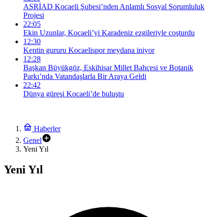
ASRİAD Kocaeli Şubesi’nden Anlamlı Sosyal Sorumluluk
Projesi
22:05
Ekin Uzunlar, Kocaeli’yi Karadeniz ezgileriyle coşturdu
12:30
Kentin gururu Kocaelispor meydana iniyor
12:28
Başkan Büyükgöz, Eskihisar Millet Bahçesi ve Botanik
Parkı’nda Vatandaşlarla Bir Araya Geldi
22:42
Dünya güreşi Kocaeli’de buluştu
Haberler
Genel
Yeni Yıl
Yeni Yıl