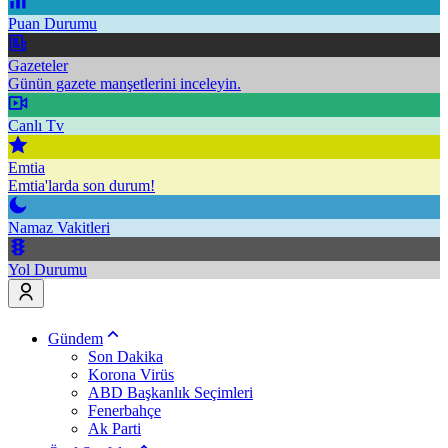
Puan Durumu
Gazeteler
Günün gazete manşetlerini inceleyin.
Canlı Tv
Emtia
Emtia'larda son durum!
Namaz Vakitleri
Yol Durumu
Gündem
Son Dakika
Korona Virüs
ABD Başkanlık Seçimleri
Fenerbahçe
Ak Parti