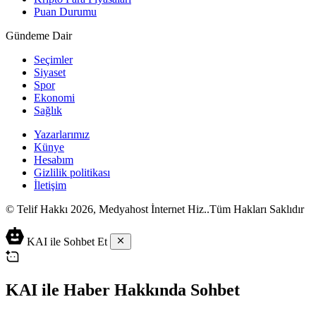
Puan Durumu
Gündeme Dair
Seçimler
Siyaset
Spor
Ekonomi
Sağlık
Yazarlarımız
Künye
Hesabım
Gizlilik politikası
İletişim
© Telif Hakkı 2026, Medyahost İnternet Hiz..Tüm Hakları Saklıdır
casino
canlı
ev
KAI ile Sohbet Et
siteleri
casino
yapımı
casino
siteleri
salça
siteleri
en
çeşitleri
2023
iyi
KAI ile Haber Hakkında Sohbet
lordcasino
casino
casinositeleri.site
siteleri