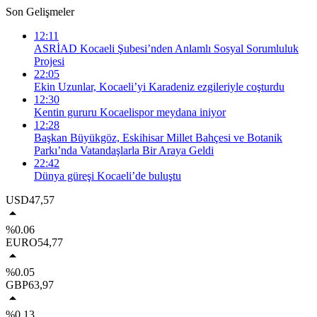
Son Gelişmeler
12:11
ASRİAD Kocaeli Şubesi’nden Anlamlı Sosyal Sorumluluk
Projesi
22:05
Ekin Uzunlar, Kocaeli’yi Karadeniz ezgileriyle coşturdu
12:30
Kentin gururu Kocaelispor meydana iniyor
12:28
Başkan Büyükgöz, Eskihisar Millet Bahçesi ve Botanik
Parkı’nda Vatandaşlarla Bir Araya Geldi
22:42
Dünya güreşi Kocaeli’de buluştu
USD
47,57
%0.06
EURO
54,77
%0.05
GBP
63,97
%0.13