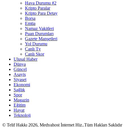
Hava Durumu #2
Kripto Paralar
Kripto Para Detay
Borsa
Emtia
Namaz Vakitleri
Puan Durumları
Gazete Manşetleri
Yol Durumu
Canlı Tv
Canlı Skor
Ulusal Haber
Dünya
Güncel
Asayiş
Siyaset
Ekonomi
Sağlık
Spor
Magazin
Eğitim
Hayat
Teknoloji
© Telif Hakkı 2026, Medyahost İnternet Hiz..Tüm Hakları Saklıdır