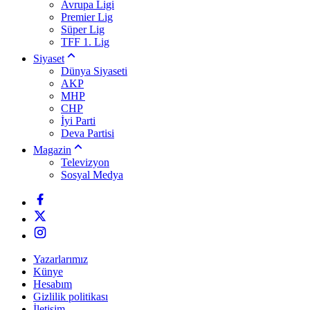
Avrupa Ligi
Premier Lig
Süper Lig
TFF 1. Lig
Siyaset
Dünya Siyaseti
AKP
MHP
CHP
İyi Parti
Deva Partisi
Magazin
Televizyon
Sosyal Medya
Yazarlarımız
Künye
Hesabım
Gizlilik politikası
İletişim