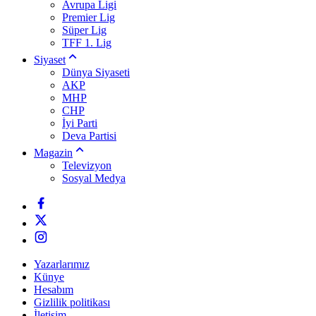
Avrupa Ligi
Premier Lig
Süper Lig
TFF 1. Lig
Siyaset
Dünya Siyaseti
AKP
MHP
CHP
İyi Parti
Deva Partisi
Magazin
Televizyon
Sosyal Medya
Yazarlarımız
Künye
Hesabım
Gizlilik politikası
İletişim