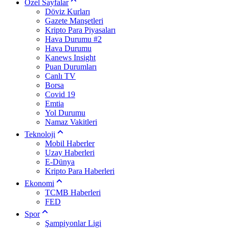
Özel Sayfalar
Döviz Kurları
Gazete Manşetleri
Kripto Para Piyasaları
Hava Durumu #2
Hava Durumu
Kanews Insight
Puan Durumları
Canlı TV
Borsa
Covid 19
Emtia
Yol Durumu
Namaz Vakitleri
Teknoloji
Mobil Haberler
Uzay Haberleri
E-Dünya
Kripto Para Haberleri
Ekonomi
TCMB Haberleri
FED
Spor
Şampiyonlar Ligi