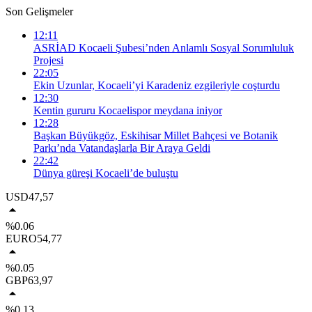
Son Gelişmeler
12:11
ASRİAD Kocaeli Şubesi’nden Anlamlı Sosyal Sorumluluk
Projesi
22:05
Ekin Uzunlar, Kocaeli’yi Karadeniz ezgileriyle coşturdu
12:30
Kentin gururu Kocaelispor meydana iniyor
12:28
Başkan Büyükgöz, Eskihisar Millet Bahçesi ve Botanik
Parkı’nda Vatandaşlarla Bir Araya Geldi
22:42
Dünya güreşi Kocaeli’de buluştu
USD
47,57
%0.06
EURO
54,77
%0.05
GBP
63,97
%0.13