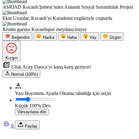
ASRİAD Kocaeli Şubesi’nden Anlamlı Sosyal Sorumluluk Projesi
Ekin Uzunlar, Kocaeli’yi Karadeniz ezgileriyle coşturdu
Kentin gururu Kocaelispor meydana iniyor
Beğendim
Harika
Haha
Vay
Üzgün
Kızgın
Ufuk Acay Darıca’yı karış karış geziyor!
Normal (100%)
Yazı Boyutunu Ayarla
Okuma rahatlığı için seçin
Küçük
100%
Dev
Varsayılana dön
0
Paylaş