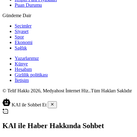
Puan Durumu
Gündeme Dair
Seçimler
Siyaset
Spor
Ekonomi
Sağlık
Yazarlarımız
Künye
Hesabım
Gizlilik politikası
İletişim
© Telif Hakkı 2026, Medyahost İnternet Hiz..Tüm Hakları Saklıdır
casino
canlı
ev
KAI ile Sohbet Et
siteleri
casino
yapımı
casino
siteleri
salça
siteleri
en
çeşitleri
2023
iyi
KAI ile Haber Hakkında Sohbet
lordcasino
casino
casinositeleri.site
siteleri