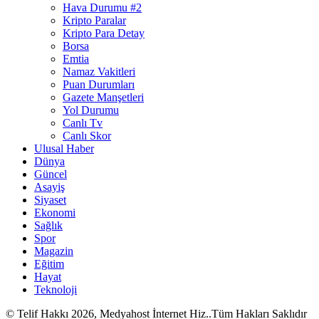
Hava Durumu #2
Kripto Paralar
Kripto Para Detay
Borsa
Emtia
Namaz Vakitleri
Puan Durumları
Gazete Manşetleri
Yol Durumu
Canlı Tv
Canlı Skor
Ulusal Haber
Dünya
Güncel
Asayiş
Siyaset
Ekonomi
Sağlık
Spor
Magazin
Eğitim
Hayat
Teknoloji
© Telif Hakkı 2026, Medyahost İnternet Hiz..Tüm Hakları Saklıdır