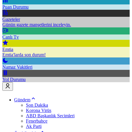
Puan Durumu
Gazeteler
Günün gazete manşetlerini inceleyin.
Canlı Tv
Emtia
Emtia'larda son durum!
Namaz Vakitleri
Yol Durumu
Gündem
Son Dakika
Korona Virüs
ABD Başkanlık Seçimleri
Fenerbahçe
Ak Parti