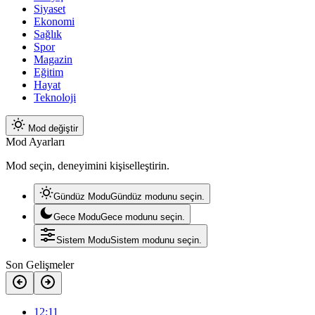
Siyaset
Ekonomi
Sağlık
Spor
Magazin
Eğitim
Hayat
Teknoloji
Mod değiştir
Mod Ayarları
Mod seçin, deneyimini kişiselleştirin.
Gündüz Modu
Gündüz modunu seçin.
Gece Modu
Gece modunu seçin.
Sistem Modu
Sistem modunu seçin.
Son Gelişmeler
12:11