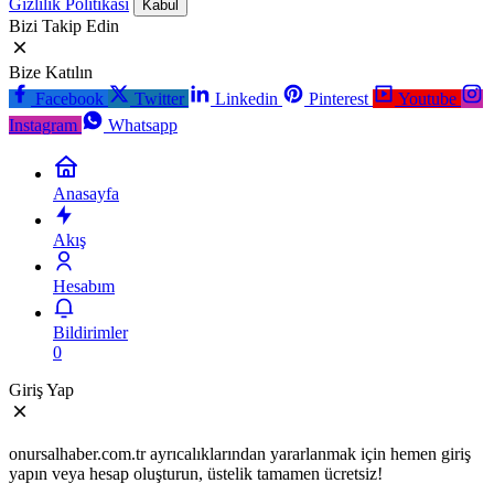
Gizlilik Politikası
Kabul
Bizi Takip Edin
Bize Katılın
Facebook
Twitter
Linkedin
Pinterest
Youtube
Instagram
Whatsapp
Anasayfa
Akış
Hesabım
Bildirimler
0
Giriş Yap
onursalhaber.com.tr ayrıcalıklarından yararlanmak için hemen giriş
yapın veya hesap oluşturun, üstelik tamamen ücretsiz!