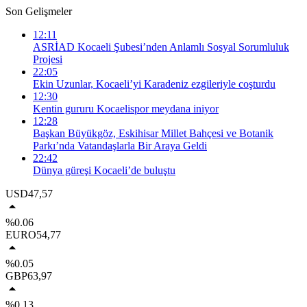
Son Gelişmeler
12:11
ASRİAD Kocaeli Şubesi’nden Anlamlı Sosyal Sorumluluk
Projesi
22:05
Ekin Uzunlar, Kocaeli’yi Karadeniz ezgileriyle coşturdu
12:30
Kentin gururu Kocaelispor meydana iniyor
12:28
Başkan Büyükgöz, Eskihisar Millet Bahçesi ve Botanik
Parkı’nda Vatandaşlarla Bir Araya Geldi
22:42
Dünya güreşi Kocaeli’de buluştu
USD
47,57
%0.06
EURO
54,77
%0.05
GBP
63,97
%0.13