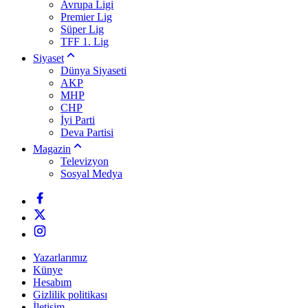
Avrupa Ligi
Premier Lig
Süper Lig
TFF 1. Lig
Siyaset
Dünya Siyaseti
AKP
MHP
CHP
İyi Parti
Deva Partisi
Magazin
Televizyon
Sosyal Medya
Yazarlarımız
Künye
Hesabım
Gizlilik politikası
İletişim