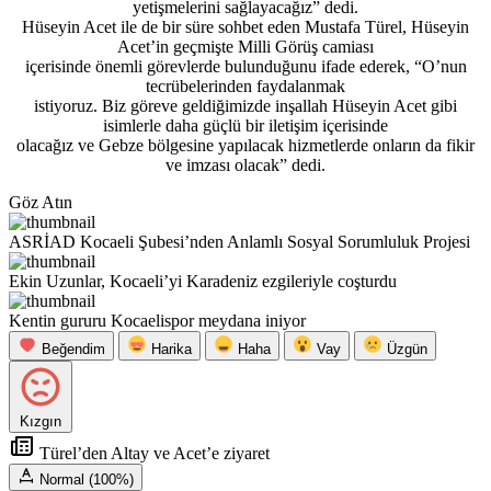
yetişmelerini sağlayacağız” dedi.
Hüseyin Acet ile de bir süre sohbet eden Mustafa Türel, Hüseyin
Acet’in geçmişte Milli Görüş camiası
içerisinde önemli görevlerde bulunduğunu ifade ederek, “O’nun
tecrübelerinden faydalanmak
istiyoruz. Biz göreve geldiğimizde inşallah Hüseyin Acet gibi
isimlerle daha güçlü bir iletişim içerisinde
olacağız ve Gebze bölgesine yapılacak hizmetlerde onların da fikir
ve imzası olacak” dedi.
Göz Atın
ASRİAD Kocaeli Şubesi’nden Anlamlı Sosyal Sorumluluk Projesi
Ekin Uzunlar, Kocaeli’yi Karadeniz ezgileriyle coşturdu
Kentin gururu Kocaelispor meydana iniyor
Beğendim
Harika
Haha
Vay
Üzgün
Kızgın
Türel’den Altay ve Acet’e ziyaret
Normal (100%)