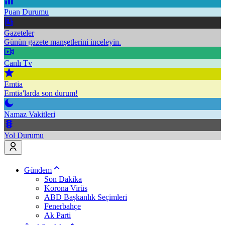
Puan Durumu
Gazeteler
Günün gazete manşetlerini inceleyin.
Canlı Tv
Emtia
Emtia'larda son durum!
Namaz Vakitleri
Yol Durumu
Gündem
Son Dakika
Korona Virüs
ABD Başkanlık Seçimleri
Fenerbahçe
Ak Parti