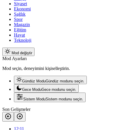
Siyaset
Ekonomi
Sağlık
Spor
Magazin
Eğitim
Hayat
Teknoloji
Mod değiştir
Mod Ayarları
Mod seçin, deneyimini kişiselleştirin.
Gündüz Modu
Gündüz modunu seçin.
Gece Modu
Gece modunu seçin.
Sistem Modu
Sistem modunu seçin.
Son Gelişmeler
12:11