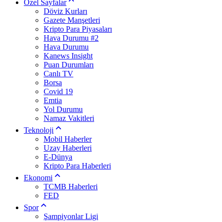
Özel Sayfalar
Döviz Kurları
Gazete Manşetleri
Kripto Para Piyasaları
Hava Durumu #2
Hava Durumu
Kanews Insight
Puan Durumları
Canlı TV
Borsa
Covid 19
Emtia
Yol Durumu
Namaz Vakitleri
Teknoloji
Mobil Haberler
Uzay Haberleri
E-Dünya
Kripto Para Haberleri
Ekonomi
TCMB Haberleri
FED
Spor
Şampiyonlar Ligi