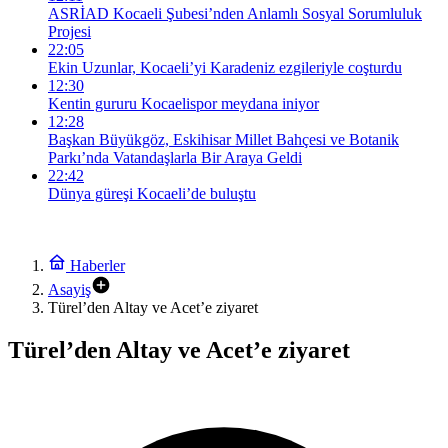
ASRİAD Kocaeli Şubesi’nden Anlamlı Sosyal Sorumluluk
Projesi
22:05
Ekin Uzunlar, Kocaeli’yi Karadeniz ezgileriyle coşturdu
12:30
Kentin gururu Kocaelispor meydana iniyor
12:28
Başkan Büyükgöz, Eskihisar Millet Bahçesi ve Botanik
Parkı’nda Vatandaşlarla Bir Araya Geldi
22:42
Dünya güreşi Kocaeli’de buluştu
Haberler
Asayiş
Türel’den Altay ve Acet’e ziyaret
Türel’den Altay ve Acet’e ziyaret