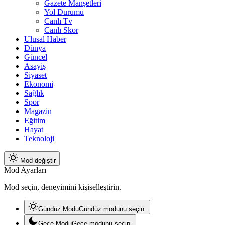
Gazete Manşetleri
Yol Durumu
Canlı Tv
Canlı Skor
Ulusal Haber
Dünya
Güncel
Asayiş
Siyaset
Ekonomi
Sağlık
Spor
Magazin
Eğitim
Hayat
Teknoloji
Mod değiştir
Mod Ayarları
Mod seçin, deneyimini kişiselleştirin.
Gündüz Modu
Gündüz modunu seçin.
Gece Modu
Gece modunu seçin.