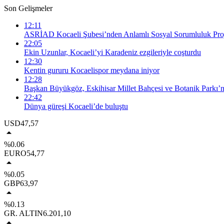
Son Gelişmeler
12:11
ASRİAD Kocaeli Şubesi’nden Anlamlı Sosyal Sorumluluk Proj
22:05
Ekin Uzunlar, Kocaeli’yi Karadeniz ezgileriyle coşturdu
12:30
Kentin gururu Kocaelispor meydana iniyor
12:28
Başkan Büyükgöz, Eskihisar Millet Bahçesi ve Botanik Parkı’n
22:42
Dünya güreşi Kocaeli’de buluştu
USD
47,57
%0.06
EURO
54,77
%0.05
GBP
63,97
%0.13
GR. ALTIN
6.201,10