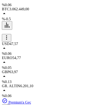
%0.06
BTC
3.062.449,00
%-0.5
USD
47,57
%0.06
EURO
54,77
%0.05
GBP
63,97
%0.13
GR. ALTIN
6.201,10
%0.06
Premium'a Geç