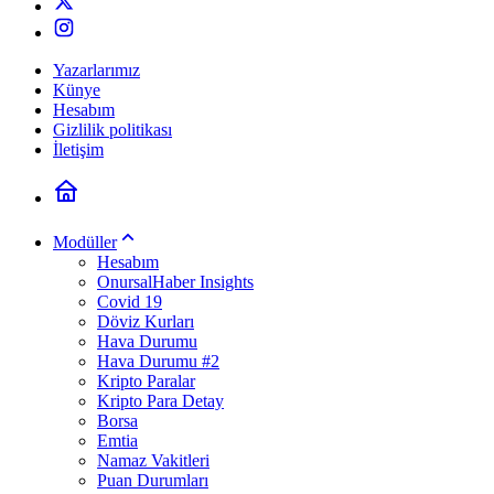
Yazarlarımız
Künye
Hesabım
Gizlilik politikası
İletişim
Modüller
Hesabım
OnursalHaber Insights
Covid 19
Döviz Kurları
Hava Durumu
Hava Durumu #2
Kripto Paralar
Kripto Para Detay
Borsa
Emtia
Namaz Vakitleri
Puan Durumları