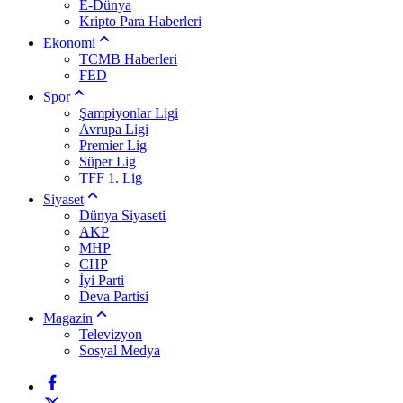
E-Dünya
Kripto Para Haberleri
Ekonomi
TCMB Haberleri
FED
Spor
Şampiyonlar Ligi
Avrupa Ligi
Premier Lig
Süper Lig
TFF 1. Lig
Siyaset
Dünya Siyaseti
AKP
MHP
CHP
İyi Parti
Deva Partisi
Magazin
Televizyon
Sosyal Medya