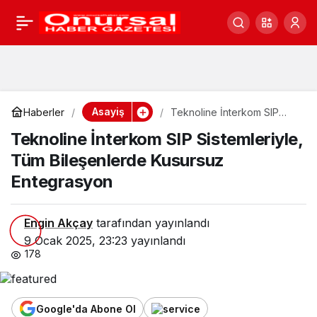
Teknoline İnterkom SIP
0
Sistemleriyle, Tüm
Bileşenlerde Kusursuz
Asayiş
Haberler
Teknoline İnterkom SIP
Sistemleriyle, Tüm
Teknoline İnterkom SIP Sistemleriyle,
Entegrasyon
Bileşenlerde Kusursuz
Entegrasyon
Tüm Bileşenlerde Kusursuz
Entegrasyon
Engin Akçay
tarafından yayınlandı
9 Ocak 2025, 23:23
yayınlandı
178
Google'da Abone Ol