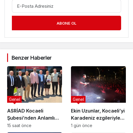
ABONE OL
Benzer Haberler
Genel
Genel
ASRİAD Kocaeli
Ekin Uzunlar, Kocaeli’yi
Şubesi’nden Anlamlı
Karadeniz ezgileriyle
Sosyal Sorumluluk
coşturdu
15 saat önce
1 gün önce
Projesi