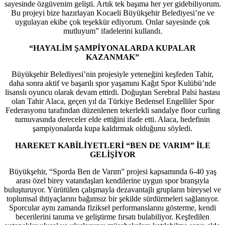
sayesinde özgüvenim gelişti. Artık tek başıma her yer gidebiliyorum.
Bu projeyi bize hazırlayan Kocaeli Büyükşehir Belediyesi’ne ve
uygulayan ekibe çok teşekkür ediyorum. Onlar sayesinde çok
mutluyum” ifadelerini kullandı.
“HAYALİM ŞAMPİYONALARDA KUPALAR
KAZANMAK”
Büyükşehir Belediyesi’nin projesiyle yeteneğini keşfeden Tahir,
daha sonra aktif ve başarılı spor yaşamını Kağıt Spor Kulübü’nde
lisanslı oyuncu olarak devam ettirdi. Doğuştan Serebral Palsi hastası
olan Tahir Alaca, geçen yıl da Türkiye Bedensel Engelliler Spor
Federasyonu tarafından düzenlenen tekerlekli sandalye floor curling
turnuvasında dereceler elde ettiğini ifade etti. Alaca, hedefinin
şampiyonalarda kupa kaldırmak olduğunu söyledi.
HAREKET KABİLİYETLERİ “BEN DE VARIM” İLE
GELİŞİYOR
Büyükşehir, “Sporda Ben de Varım” projesi kapsamında 6-40 yaş
arası özel birey vatandaşları kendilerine uygun spor branşıyla
buluşturuyor. Yürütülen çalışmayla dezavantajlı grupların bireysel ve
toplumsal ihtiyaçlarını bağımsız bir şekilde sürdürmeleri sağlanıyor.
Sporcular aynı zamanda fiziksel performanslarını gösterme, kendi
becerilerini tanıma ve geliştirme fırsatı bulabiliyor. Keşfedilen