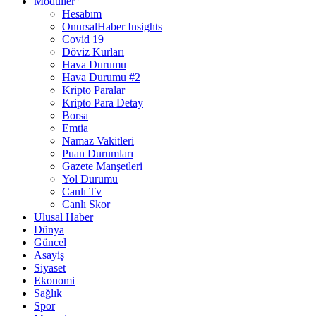
Modüller
Hesabım
OnursalHaber Insights
Covid 19
Döviz Kurları
Hava Durumu
Hava Durumu #2
Kripto Paralar
Kripto Para Detay
Borsa
Emtia
Namaz Vakitleri
Puan Durumları
Gazete Manşetleri
Yol Durumu
Canlı Tv
Canlı Skor
Ulusal Haber
Dünya
Güncel
Asayiş
Siyaset
Ekonomi
Sağlık
Spor