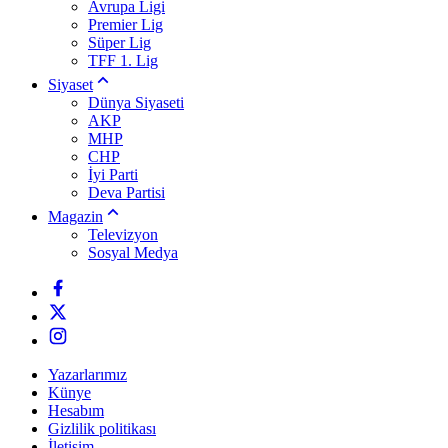
Avrupa Ligi
Premier Lig
Süper Lig
TFF 1. Lig
Siyaset
Dünya Siyaseti
AKP
MHP
CHP
İyi Parti
Deva Partisi
Magazin
Televizyon
Sosyal Medya
Yazarlarımız
Künye
Hesabım
Gizlilik politikası
İletişim