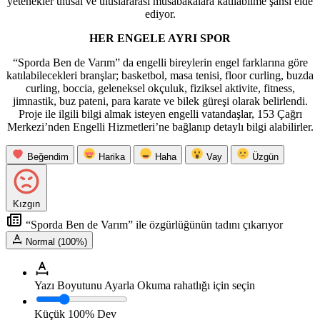
yetenekler ulusal ve uluslararası müsabakalara katılabilme şansı elde
ediyor.
HER ENGELE AYRI SPOR
“Sporda Ben de Varım” da engelli bireylerin engel farklarına göre
katılabilecekleri branşlar; basketbol, masa tenisi, floor curling, buzda
curling, boccia, geleneksel okçuluk, fiziksel aktivite, fitness,
jimnastik, buz pateni, para karate ve bilek güreşi olarak belirlendi.
Proje ile ilgili bilgi almak isteyen engelli vatandaşlar, 153 Çağrı
Merkezi’nden Engelli Hizmetleri’ne bağlanıp detaylı bilgi alabilirler.
Beğendim
Harika
Haha
Vay
Üzgün
Kızgın
“Sporda Ben de Varım” ile özgürlüğünün tadını çıkarıyor
Normal (100%)
Yazı Boyutunu Ayarla
Okuma rahatlığı için seçin
Küçük
100%
Dev