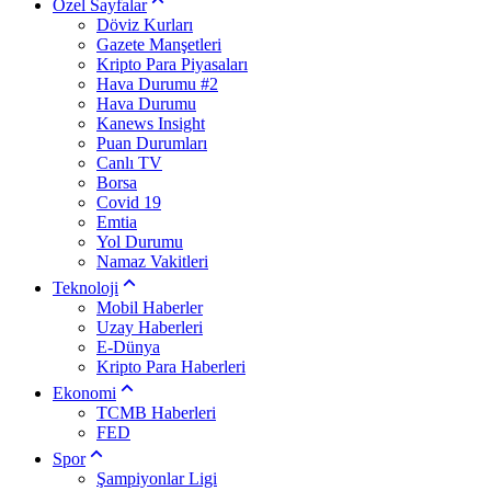
Özel Sayfalar
Döviz Kurları
Gazete Manşetleri
Kripto Para Piyasaları
Hava Durumu #2
Hava Durumu
Kanews Insight
Puan Durumları
Canlı TV
Borsa
Covid 19
Emtia
Yol Durumu
Namaz Vakitleri
Teknoloji
Mobil Haberler
Uzay Haberleri
E-Dünya
Kripto Para Haberleri
Ekonomi
TCMB Haberleri
FED
Spor
Şampiyonlar Ligi