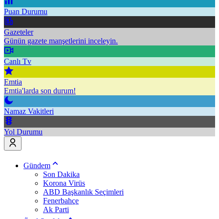
Puan Durumu
Gazeteler
Günün gazete manşetlerini inceleyin.
Canlı Tv
Emtia
Emtia'larda son durum!
Namaz Vakitleri
Yol Durumu
Gündem
Son Dakika
Korona Virüs
ABD Başkanlık Seçimleri
Fenerbahçe
Ak Parti