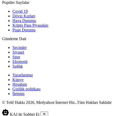
Popüler Sayfalar
Covid 19
Döviz Kurları
Hava Durumu
Kripto Para Piyasaları
Puan Durumu
Gündeme Dair
Seçimler
Siyaset
Spor
Ekonomi
Sağlık
Yazarlarımız
Künye
Hesabım
Gizlilik politikası
İletişim
© Telif Hakkı 2026, Medyahost İnternet Hiz..Tüm Hakları Saklıdır
casino
canlı
ev
KAI ile Sohbet Et
siteleri
casino
yapımı