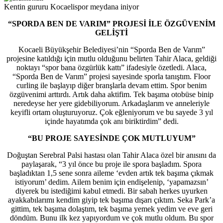
Kentin gururu Kocaelispor meydana iniyor
“SPORDA BEN DE VARIM” PROJESİ İLE ÖZGÜVENİM
GELİŞTİ
Kocaeli Büyükşehir Belediyesi’nin “Sporda Ben de Varım”
projesine katıldığı için mutlu olduğunu belirten Tahir Alaca, geldiği
noktayı “spor bana özgürlük kattı” ifadesiyle özetledi. Alaca,
“Sporda Ben de Varım” projesi sayesinde sporla tanıştım. Floor
curling ile başlayıp diğer branşlarla devam ettim. Spor benim
özgüvenimi arttırdı. Artık daha aktifim. Tek başıma otobüse binip
neredeyse her yere gidebiliyorum. Arkadaşlarım ve anneleriyle
keyifli ortam oluşturuyoruz. Çok eğleniyorum ve bu sayede 3 yıl
içinde hayatımda çok anı biriktirdim” dedi.
“BU PROJE SAYESİNDE ÇOK MUTLUYUM”
Doğuştan Serebral Palsi hastası olan Tahir Alaca özel bir anısını da
paylaşarak, “3 yıl önce bu proje ile spora başladım. Spora
başladıktan 1,5 sene sonra aileme ‘evden artık tek başıma çıkmak
istiyorum’ dedim. Ailem benim için endişelenip, ‘yapamazsın’
diyerek bu istediğimi kabul etmedi. Bir sabah herkes uyurken
ayakkabılarımı kendim giyip tek başıma dışarı çıktım. Seka Park’a
gittim, tek başıma dolaştım, tek başıma yemek yedim ve eve geri
döndüm. Bunu ilk kez yapıyordum ve çok mutlu oldum. Bu spor