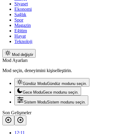
Siyaset
Ekonomi
Sağlık
Spor
Magazin
Eğitim
Hayat
Teknoloji
Mod değiştir
Mod Ayarları
Mod seçin, deneyimini kişiselleştirin.
Gündüz Modu
Gündüz modunu seçin.
Gece Modu
Gece modunu seçin.
Sistem Modu
Sistem modunu seçin.
Son Gelişmeler
12:11