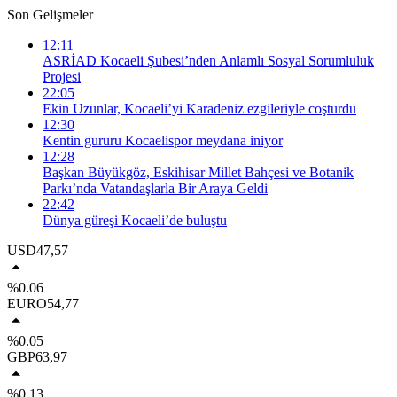
Son Gelişmeler
12:11
ASRİAD Kocaeli Şubesi’nden Anlamlı Sosyal Sorumluluk
Projesi
22:05
Ekin Uzunlar, Kocaeli’yi Karadeniz ezgileriyle coşturdu
12:30
Kentin gururu Kocaelispor meydana iniyor
12:28
Başkan Büyükgöz, Eskihisar Millet Bahçesi ve Botanik
Parkı’nda Vatandaşlarla Bir Araya Geldi
22:42
Dünya güreşi Kocaeli’de buluştu
USD
47,57
%0.06
EURO
54,77
%0.05
GBP
63,97
%0.13