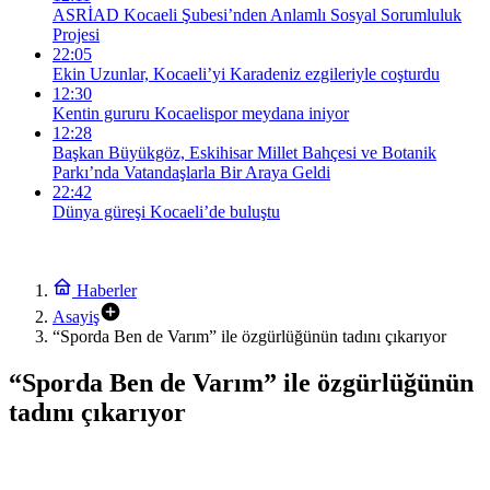
ASRİAD Kocaeli Şubesi’nden Anlamlı Sosyal Sorumluluk
Projesi
22:05
Ekin Uzunlar, Kocaeli’yi Karadeniz ezgileriyle coşturdu
12:30
Kentin gururu Kocaelispor meydana iniyor
12:28
Başkan Büyükgöz, Eskihisar Millet Bahçesi ve Botanik
Parkı’nda Vatandaşlarla Bir Araya Geldi
22:42
Dünya güreşi Kocaeli’de buluştu
Haberler
Asayiş
“Sporda Ben de Varım” ile özgürlüğünün tadını çıkarıyor
“Sporda Ben de Varım” ile özgürlüğünün
tadını çıkarıyor