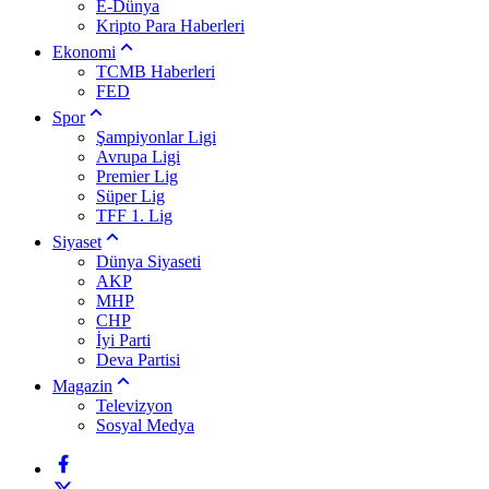
E-Dünya
Kripto Para Haberleri
Ekonomi
TCMB Haberleri
FED
Spor
Şampiyonlar Ligi
Avrupa Ligi
Premier Lig
Süper Lig
TFF 1. Lig
Siyaset
Dünya Siyaseti
AKP
MHP
CHP
İyi Parti
Deva Partisi
Magazin
Televizyon
Sosyal Medya