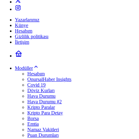
Yazarlarımız
Künye
Hesabım
Gizlilik politikası
İletişim
Modüller
Hesabım
OnursalHaber Insights
Covid 19
Döviz Kurları
Hava Durumu
Hava Durumu #2
Kripto Paralar
Kripto Para Detay
Borsa
Emtia
Namaz Vakitleri
Puan Durumları