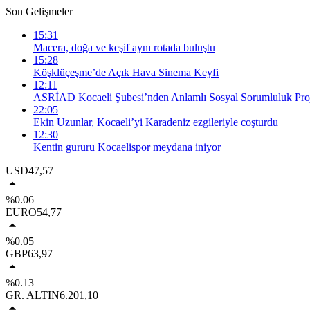
Son Gelişmeler
15:31
Macera, doğa ve keşif aynı rotada buluştu
15:28
Köşklüçeşme’de Açık Hava Sinema Keyfi
12:11
ASRİAD Kocaeli Şubesi’nden Anlamlı Sosyal Sorumluluk Proj
22:05
Ekin Uzunlar, Kocaeli’yi Karadeniz ezgileriyle coşturdu
12:30
Kentin gururu Kocaelispor meydana iniyor
USD
47,57
%0.06
EURO
54,77
%0.05
GBP
63,97
%0.13
GR. ALTIN
6.201,10