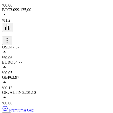
%0.06
BTC
3.099.135,00
%1.2
USD
47,57
%0.06
EURO
54,77
%0.05
GBP
63,97
%0.13
GR. ALTIN
6.201,10
%0.06
Premium'a Geç