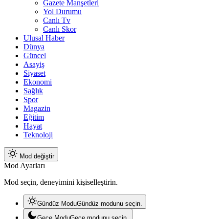
Gazete Manşetleri
Yol Durumu
Canlı Tv
Canlı Skor
Ulusal Haber
Dünya
Güncel
Asayiş
Siyaset
Ekonomi
Sağlık
Spor
Magazin
Eğitim
Hayat
Teknoloji
Mod değiştir
Mod Ayarları
Mod seçin, deneyimini kişiselleştirin.
Gündüz Modu
Gündüz modunu seçin.
Gece Modu
Gece modunu seçin.