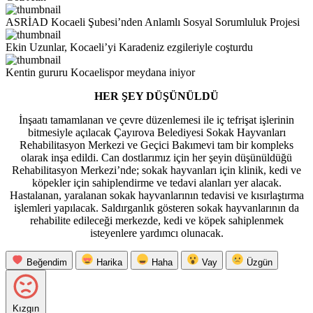
ASRİAD Kocaeli Şubesi’nden Anlamlı Sosyal Sorumluluk Projesi
Ekin Uzunlar, Kocaeli’yi Karadeniz ezgileriyle coşturdu
Kentin gururu Kocaelispor meydana iniyor
HER ŞEY DÜŞÜNÜLDÜ
İnşaatı tamamlanan ve çevre düzenlemesi ile iç tefrişat işlerinin
bitmesiyle açılacak Çayırova Belediyesi Sokak Hayvanları
Rehabilitasyon Merkezi ve Geçici Bakımevi tam bir kompleks
olarak inşa edildi. Can dostlarımız için her şeyin düşünüldüğü
Rehabilitasyon Merkezi’nde; sokak hayvanları için klinik, kedi ve
köpekler için sahiplendirme ve tedavi alanları yer alacak.
Hastalanan, yaralanan sokak hayvanlarının tedavisi ve kısırlaştırma
işlemleri yapılacak. Saldırganlık gösteren sokak hayvanlarının da
rehabilite edileceği merkezde, kedi ve köpek sahiplenmek
isteyenlere yardımcı olunacak.
Beğendim
Harika
Haha
Vay
Üzgün
Kızgın