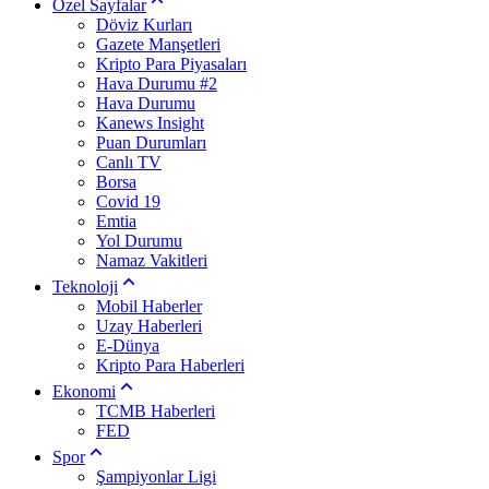
Özel Sayfalar
Döviz Kurları
Gazete Manşetleri
Kripto Para Piyasaları
Hava Durumu #2
Hava Durumu
Kanews Insight
Puan Durumları
Canlı TV
Borsa
Covid 19
Emtia
Yol Durumu
Namaz Vakitleri
Teknoloji
Mobil Haberler
Uzay Haberleri
E-Dünya
Kripto Para Haberleri
Ekonomi
TCMB Haberleri
FED
Spor
Şampiyonlar Ligi