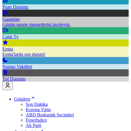
Puan Durumu
Gazeteler
Günün gazete manşetlerini inceleyin.
Canlı Tv
Emtia
Emtia'larda son durum!
Namaz Vakitleri
Yol Durumu
Gündem
Son Dakika
Korona Virüs
ABD Başkanlık Seçimleri
Fenerbahçe
Ak Parti