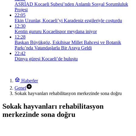
ASRİAD Kocaeli Şubesi’nden Anlamlı Sosyal Sorumluluk
Projesi
22:05
Ekin Uzunlar, Kocaeli’yi Karadeniz ezgileriyle coşturdu
12:30
Kentin gururu Kocaelispor meydana iniyor
12:28
Başkan Büyükgöz, Eskihisar Millet Bahçesi ve Botanik
Parkı’nda Vatandaşlarla Bir Araya Geldi
22:42
Dünya güreşi Kocaeli’de buluştu
Haberler
Genel
Sokak hayvanları rehabilitasyon merkezinde sona doğru
Sokak hayvanları rehabilitasyon
merkezinde sona doğru