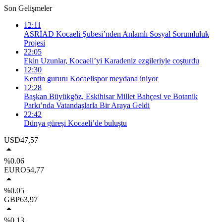
Son Gelişmeler
12:11
ASRİAD Kocaeli Şubesi’nden Anlamlı Sosyal Sorumluluk
Projesi
22:05
Ekin Uzunlar, Kocaeli’yi Karadeniz ezgileriyle coşturdu
12:30
Kentin gururu Kocaelispor meydana iniyor
12:28
Başkan Büyükgöz, Eskihisar Millet Bahçesi ve Botanik
Parkı’nda Vatandaşlarla Bir Araya Geldi
22:42
Dünya güreşi Kocaeli’de buluştu
USD
47,57
%0.06
EURO
54,77
%0.05
GBP
63,97
%0.13