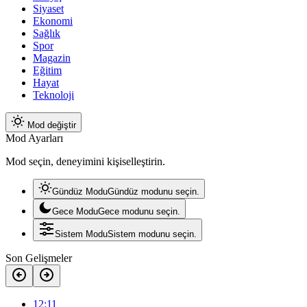
Siyaset
Ekonomi
Sağlık
Spor
Magazin
Eğitim
Hayat
Teknoloji
Mod değiştir
Mod Ayarları
Mod seçin, deneyimini kişiselleştirin.
Gündüz Modu
Gündüz modunu seçin.
Gece Modu
Gece modunu seçin.
Sistem Modu
Sistem modunu seçin.
Son Gelişmeler
12:11