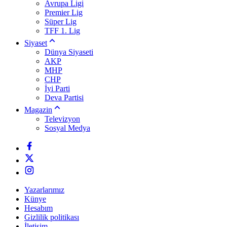
Avrupa Ligi
Premier Lig
Süper Lig
TFF 1. Lig
Siyaset
Dünya Siyaseti
AKP
MHP
CHP
İyi Parti
Deva Partisi
Magazin
Televizyon
Sosyal Medya
Yazarlarımız
Künye
Hesabım
Gizlilik politikası
İletişim