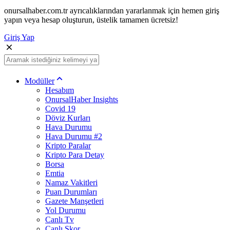
onursalhaber.com.tr ayrıcalıklarından yararlanmak için hemen giriş
yapın veya hesap oluşturun, üstelik tamamen ücretsiz!
Giriş Yap
Modüller
Hesabım
OnursalHaber Insights
Covid 19
Döviz Kurları
Hava Durumu
Hava Durumu #2
Kripto Paralar
Kripto Para Detay
Borsa
Emtia
Namaz Vakitleri
Puan Durumları
Gazete Manşetleri
Yol Durumu
Canlı Tv
Canlı Skor