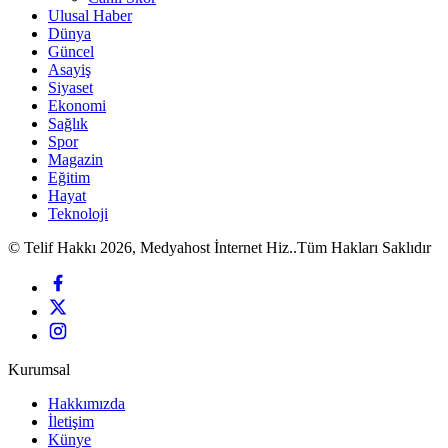
Ulusal Haber
Dünya
Güncel
Asayiş
Siyaset
Ekonomi
Sağlık
Spor
Magazin
Eğitim
Hayat
Teknoloji
© Telif Hakkı 2026, Medyahost İnternet Hiz..Tüm Hakları Saklıdır
Kurumsal
Hakkımızda
İletişim
Künye