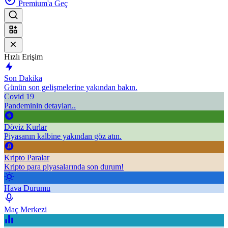
Premium'a Geç
Hızlı Erişim
Son Dakika
Günün son gelişmelerine yakından bakın.
Covid 19
Pandeminin detayları..
Döviz Kurlar
Piyasanın kalbine yakından göz atın.
Kripto Paralar
Kripto para piyasalarında son durum!
Hava Durumu
Maç Merkezi