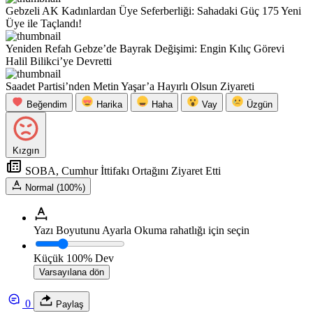
Gebzeli AK Kadınlardan Üye Seferberliği: Sahadaki Güç 175 Yeni
Üye ile Taçlandı!
Yeniden Refah Gebze’de Bayrak Değişimi: Engin Kılıç Görevi
Halil Bilikci’ye Devretti
Saadet Partisi’nden Metin Yaşar’a Hayırlı Olsun Ziyareti
Beğendim
Harika
Haha
Vay
Üzgün
Kızgın
SOBA, Cumhur İttifakı Ortağını Ziyaret Etti
Normal (100%)
Yazı Boyutunu Ayarla
Okuma rahatlığı için seçin
Küçük
100%
Dev
Varsayılana dön
0
Paylaş