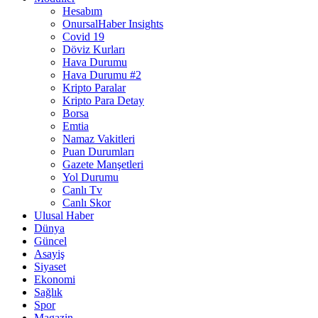
Hesabım
OnursalHaber Insights
Covid 19
Döviz Kurları
Hava Durumu
Hava Durumu #2
Kripto Paralar
Kripto Para Detay
Borsa
Emtia
Namaz Vakitleri
Puan Durumları
Gazete Manşetleri
Yol Durumu
Canlı Tv
Canlı Skor
Ulusal Haber
Dünya
Güncel
Asayiş
Siyaset
Ekonomi
Sağlık
Spor
Magazin