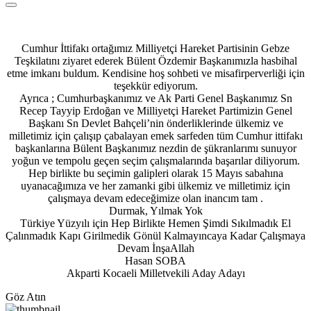
Cumhur İttifakı ortağımız Milliyetçi Hareket Partisinin Gebze
Teşkilatını ziyaret ederek Bülent Özdemir Başkanımızla hasbihal
etme imkanı buldum. Kendisine hoş sohbeti ve misafirperverliği için
teşekkür ediyorum.
Ayrıca ; Cumhurbaşkanımız ve Ak Parti Genel Başkanımız Sn
Recep Tayyip Erdoğan ve Milliyetçi Hareket Partimizin Genel
Başkanı Sn Devlet Bahçeli’nin önderliklerinde ülkemiz ve
milletimiz için çalışıp çabalayan emek sarfeden tüm Cumhur ittifakı
başkanlarına Bülent Başkanımız nezdin de şükranlarımı sunuyor
yoğun ve tempolu geçen seçim çalışmalarında başarılar diliyorum.
Hep birlikte bu seçimin galipleri olarak 15 Mayıs sabahına
uyanacağımıza ve her zamanki gibi ülkemiz ve milletimiz için
çalışmaya devam edeceğimize olan inancım tam .
Durmak, Yılmak Yok
Türkiye Yüzyılı için Hep Birlikte Hemen Şimdi Sıkılmadık El
Çalınmadık Kapı Girilmedik Gönül Kalmayıncaya Kadar Çalışmaya
Devam İnşaAllah
Hasan SOBA
Akparti Kocaeli Milletvekili Aday Adayı
Göz Atın