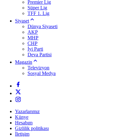
Premier Lig
Süper Lig
TFF 1. Lig
Siyaset
Dünya Siyaseti
AKP
MHP
CHP
İyi Parti
Deva Partisi
Magazin
Televizyon
Sosyal Medya
Yazarlarımız
Künye
Hesabım
Gizlilik politikası
İletişim