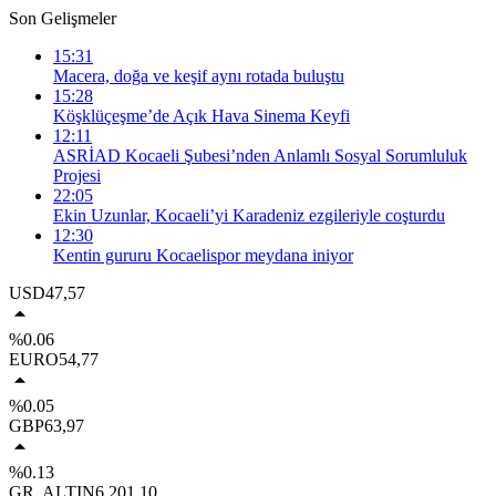
Son Gelişmeler
15:31
Macera, doğa ve keşif aynı rotada buluştu
15:28
Köşklüçeşme’de Açık Hava Sinema Keyfi
12:11
ASRİAD Kocaeli Şubesi’nden Anlamlı Sosyal Sorumluluk
Projesi
22:05
Ekin Uzunlar, Kocaeli’yi Karadeniz ezgileriyle coşturdu
12:30
Kentin gururu Kocaelispor meydana iniyor
USD
47,57
%0.06
EURO
54,77
%0.05
GBP
63,97
%0.13
GR. ALTIN
6.201,10