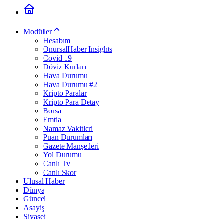
Modüller
Hesabım
OnursalHaber Insights
Covid 19
Döviz Kurları
Hava Durumu
Hava Durumu #2
Kripto Paralar
Kripto Para Detay
Borsa
Emtia
Namaz Vakitleri
Puan Durumları
Gazete Manşetleri
Yol Durumu
Canlı Tv
Canlı Skor
Ulusal Haber
Dünya
Güncel
Asayiş
Siyaset