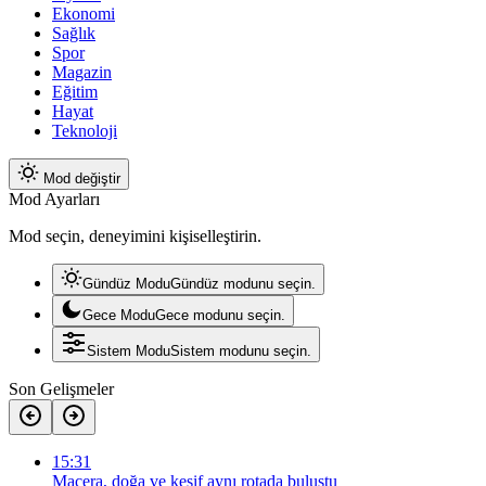
Ekonomi
Sağlık
Spor
Magazin
Eğitim
Hayat
Teknoloji
Mod değiştir
Mod Ayarları
Mod seçin, deneyimini kişiselleştirin.
Gündüz Modu
Gündüz modunu seçin.
Gece Modu
Gece modunu seçin.
Sistem Modu
Sistem modunu seçin.
Son Gelişmeler
15:31
Macera, doğa ve keşif aynı rotada buluştu