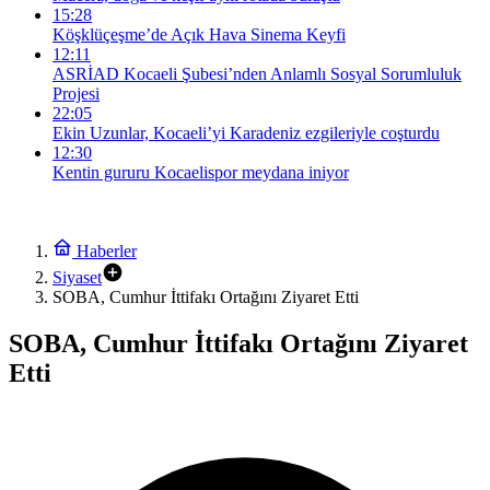
15:28
Köşklüçeşme’de Açık Hava Sinema Keyfi
12:11
ASRİAD Kocaeli Şubesi’nden Anlamlı Sosyal Sorumluluk
Projesi
22:05
Ekin Uzunlar, Kocaeli’yi Karadeniz ezgileriyle coşturdu
12:30
Kentin gururu Kocaelispor meydana iniyor
Haberler
Siyaset
SOBA, Cumhur İttifakı Ortağını Ziyaret Etti
SOBA, Cumhur İttifakı Ortağını Ziyaret
Etti