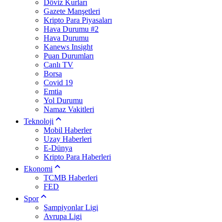
Döviz Kurları
Gazete Manşetleri
Kripto Para Piyasaları
Hava Durumu #2
Hava Durumu
Kanews Insight
Puan Durumları
Canlı TV
Borsa
Covid 19
Emtia
Yol Durumu
Namaz Vakitleri
Teknoloji
Mobil Haberler
Uzay Haberleri
E-Dünya
Kripto Para Haberleri
Ekonomi
TCMB Haberleri
FED
Spor
Şampiyonlar Ligi
Avrupa Ligi