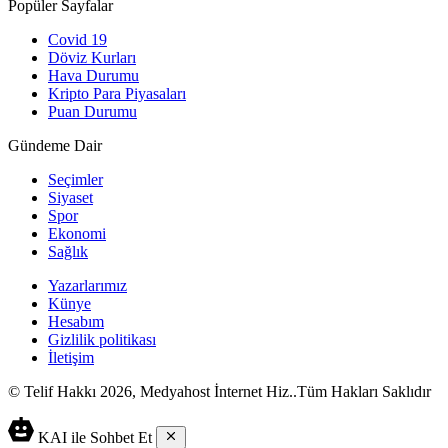
Popüler Sayfalar
Covid 19
Döviz Kurları
Hava Durumu
Kripto Para Piyasaları
Puan Durumu
Gündeme Dair
Seçimler
Siyaset
Spor
Ekonomi
Sağlık
Yazarlarımız
Künye
Hesabım
Gizlilik politikası
İletişim
© Telif Hakkı 2026, Medyahost İnternet Hiz..Tüm Hakları Saklıdır
casino
canlı
ev
KAI ile Sohbet Et
siteleri
casino
yapımı