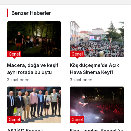
Benzer Haberler
Genel
Genel
Macera, doğa ve keşif
Köşklüçeşme’de Açık
aynı rotada buluştu
Hava Sinema Keyfi
3 saat önce
3 saat önce
Genel
Genel
ASRİAD Kocaeli
Ekin Uzunlar, Kocaeli’yi