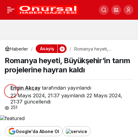
Çerkes Sürgünü, Babalı
0
Paylaş
Kültür Alanında anıldı
Asayiş
Haberler
Romanya heyeti,
Büyükşehir’in tarım
Romanya heyeti, Büyükşehir’in tarım
projelerine hayran kaldı
projelerine hayran kaldı
Engin Akçay
tarafından yayınlandı
22 Mayıs 2024, 21:37
yayınlandı
22 Mayıs 2024,
21:37
güncellendi
251
Google'da Abone Ol