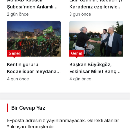
Şubesi’nden Anlamlı
Karadeniz ezgileriyle
Sosyal Sorumluluk
coşturdu
2 gün önce
3 gün önce
Projesi
Genel
Genel
Kentin gururu
Başkan Büyükgöz,
Kocaelispor meydana
Eskihisar Millet Bahçesi
iniyor
ve Botanik Parkı’nda
4 gün önce
4 gün önce
Vatandaşlarla Bir
Araya Geldi
Bir Cevap Yaz
E-posta adresiniz yayınlanmayacak.
Gerekli alanlar
*
ile işaretlenmişlerdir