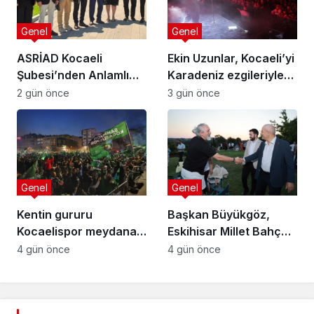
Genel
Genel
ASRİAD Kocaeli
Ekin Uzunlar, Kocaeli’yi
Şubesi’nden Anlamlı
Karadeniz ezgileriyle
Sosyal Sorumluluk
coşturdu
2 gün önce
3 gün önce
Projesi
Genel
Genel
Kentin gururu
Başkan Büyükgöz,
Kocaelispor meydana
Eskihisar Millet Bahçesi
iniyor
ve Botanik Parkı’nda
4 gün önce
4 gün önce
Vatandaşlarla Bir
Araya Geldi