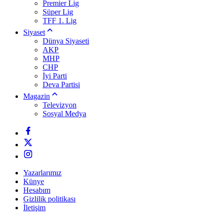
Premier Lig
Süper Lig
TFF 1. Lig
Siyaset
Dünya Siyaseti
AKP
MHP
CHP
İyi Parti
Deva Partisi
Magazin
Televizyon
Sosyal Medya
Yazarlarımız
Künye
Hesabım
Gizlilik politikası
İletişim