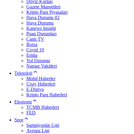
Döviz Kurları
Gazete Manşetleri
Kripto Para Piyasaları
Hava Durumu #2
Hava Durumu
Kanews Insight
Puan Durumları
Canlı TV
Borsa
Covid 19
Emtia
Yol Durumu
Namaz Vakitleri
Teknoloji
Mobil Haberler
Uzay Haberleri
E-Dünya
Kripto Para Haberleri
Ekonomi
TCMB Haberleri
FED
Spor
Şampiyonlar Ligi
Avrupa Ligi