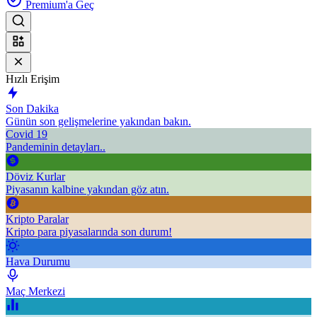
Premium'a Geç
Hızlı Erişim
Son Dakika
Günün son gelişmelerine yakından bakın.
Covid 19
Pandeminin detayları..
Döviz Kurlar
Piyasanın kalbine yakından göz atın.
Kripto Paralar
Kripto para piyasalarında son durum!
Hava Durumu
Maç Merkezi