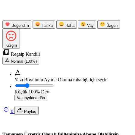
Beğendim
Harika
Haha
Vay
Üzgün
Kızgın
Regaip Kandili
Normal (100%)
Yazı Boyutunu Ayarla
Okuma rahatlığı için seçin
Küçük
100%
Dev
Varsayılana dön
0
Paylaş
Tamamen Ücretsiz Olarak Bültenimize Abone Olabilirsin