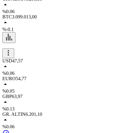
%0.06
BTC
3.099.013,00
%-0.1
USD
47,57
%0.06
EURO
54,77
%0.05
GBP
63,97
%0.13
GR. ALTIN
6.201,10
%0.06