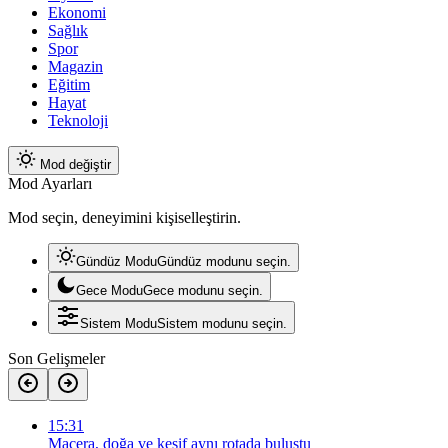
Ekonomi
Sağlık
Spor
Magazin
Eğitim
Hayat
Teknoloji
Mod değiştir
Mod Ayarları
Mod seçin, deneyimini kişiselleştirin.
Gündüz Modu
Gündüz modunu seçin.
Gece Modu
Gece modunu seçin.
Sistem Modu
Sistem modunu seçin.
Son Gelişmeler
15:31
Macera, doğa ve keşif aynı rotada buluştu