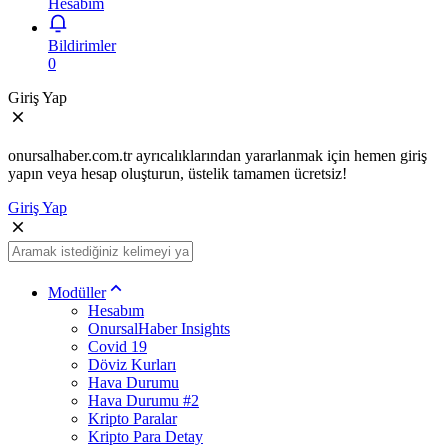
Hesabım
Bildirimler
0
Giriş Yap
onursalhaber.com.tr ayrıcalıklarından yararlanmak için hemen giriş
yapın veya hesap oluşturun, üstelik tamamen ücretsiz!
Giriş Yap
Modüller
Hesabım
OnursalHaber Insights
Covid 19
Döviz Kurları
Hava Durumu
Hava Durumu #2
Kripto Paralar
Kripto Para Detay