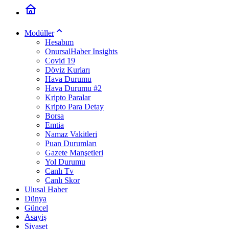
Modüller
Hesabım
OnursalHaber Insights
Covid 19
Döviz Kurları
Hava Durumu
Hava Durumu #2
Kripto Paralar
Kripto Para Detay
Borsa
Emtia
Namaz Vakitleri
Puan Durumları
Gazete Manşetleri
Yol Durumu
Canlı Tv
Canlı Skor
Ulusal Haber
Dünya
Güncel
Asayiş
Siyaset