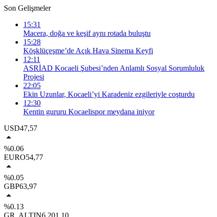
Son Gelişmeler
15:31
Macera, doğa ve keşif aynı rotada buluştu
15:28
Köşklüçeşme’de Açık Hava Sinema Keyfi
12:11
ASRİAD Kocaeli Şubesi’nden Anlamlı Sosyal Sorumluluk
Projesi
22:05
Ekin Uzunlar, Kocaeli’yi Karadeniz ezgileriyle coşturdu
12:30
Kentin gururu Kocaelispor meydana iniyor
USD
47,57
%0.06
EURO
54,77
%0.05
GBP
63,97
%0.13
GR. ALTIN
6.201,10