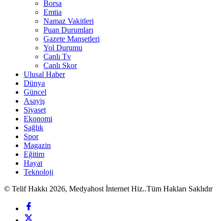
Borsa
Emtia
Namaz Vakitleri
Puan Durumları
Gazete Manşetleri
Yol Durumu
Canlı Tv
Canlı Skor
Ulusal Haber
Dünya
Güncel
Asayiş
Siyaset
Ekonomi
Sağlık
Spor
Magazin
Eğitim
Hayat
Teknoloji
© Telif Hakkı 2026, Medyahost İnternet Hiz..Tüm Hakları Saklıdır