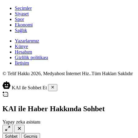
Seçimler
Siyaset
Spor
Ekonomi
Sağlık
Yazarlarımız
Künye
Hesabım
Gizlilik politikası
İletişim
© Telif Hakkı 2026, Medyahost İnternet Hiz..Tüm Hakları Saklıdır
casino
canlı
ev
KAI ile Sohbet Et
siteleri
casino
yapımı
casino
siteleri
salça
siteleri
en
çeşitleri
2023
iyi
KAI ile Haber Hakkında Sohbet
lordcasino
casino
casinositeleri.site
siteleri
Yapay zeka asistanı
vdcasino
vdcasino
giriş
Sohbet
Geçmiş