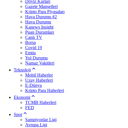
Döviz Kurları
Gazete Manşetleri
Kripto Para Piyasaları
Hava Durumu #2
Hava Durumu
Kanews Insight
Puan Durumları
Canlı TV
Borsa
Covid 19
Emtia
Yol Durumu
Namaz Vakitleri
Teknoloji
Mobil Haberler
Uzay Haberleri
E-Dünya
Kripto Para Haberleri
Ekonomi
TCMB Haberleri
FED
Spor
Şampiyonlar Ligi
Avrupa Ligi