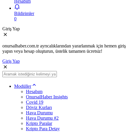
Hesabım
Bildirimler
0
Giriş Yap
onursalhaber.com.tr ayrıcalıklarından yararlanmak için hemen giriş
yapın veya hesap oluşturun, üstelik tamamen ücretsiz!
Giriş Yap
Modüller
Hesabım
OnursalHaber Insights
Covid 19
Döviz Kurları
Hava Durumu
Hava Durumu #2
Kripto Paralar
Kripto Para Detay