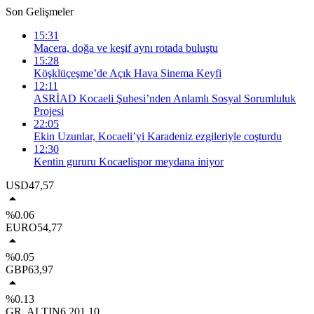
Son Gelişmeler
15:31
Macera, doğa ve keşif aynı rotada buluştu
15:28
Köşklüçeşme’de Açık Hava Sinema Keyfi
12:11
ASRİAD Kocaeli Şubesi’nden Anlamlı Sosyal Sorumluluk
Projesi
22:05
Ekin Uzunlar, Kocaeli’yi Karadeniz ezgileriyle coşturdu
12:30
Kentin gururu Kocaelispor meydana iniyor
USD
47,57
%0.06
EURO
54,77
%0.05
GBP
63,97
%0.13
GR. ALTIN
6.201,10