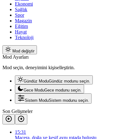
Ekonomi
Sağlık
Spor
Magazin
Eğitim
Hayat
Teknoloji
Mod değiştir
Mod Ayarları
Mod seçin, deneyimini kişiselleştirin.
Gündüz Modu
Gündüz modunu seçin.
Gece Modu
Gece modunu seçin.
Sistem Modu
Sistem modunu seçin.
Son Gelişmeler
15:31
Macera, doğa ve keşif aynı rotada buluştu