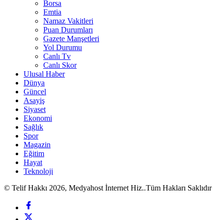
Borsa
Emtia
Namaz Vakitleri
Puan Durumları
Gazete Manşetleri
Yol Durumu
Canlı Tv
Canlı Skor
Ulusal Haber
Dünya
Güncel
Asayiş
Siyaset
Ekonomi
Sağlık
Spor
Magazin
Eğitim
Hayat
Teknoloji
© Telif Hakkı 2026, Medyahost İnternet Hiz..Tüm Hakları Saklıdır