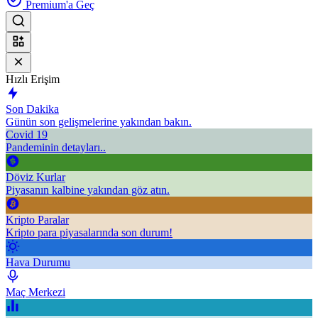
Premium'a Geç
Hızlı Erişim
Son Dakika
Günün son gelişmelerine yakından bakın.
Covid 19
Pandeminin detayları..
Döviz Kurlar
Piyasanın kalbine yakından göz atın.
Kripto Paralar
Kripto para piyasalarında son durum!
Hava Durumu
Maç Merkezi