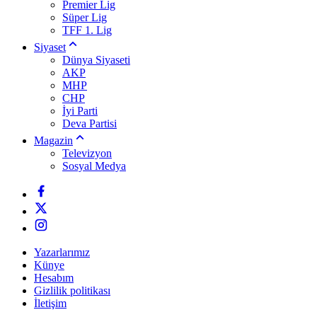
Premier Lig
Süper Lig
TFF 1. Lig
Siyaset
Dünya Siyaseti
AKP
MHP
CHP
İyi Parti
Deva Partisi
Magazin
Televizyon
Sosyal Medya
Yazarlarımız
Künye
Hesabım
Gizlilik politikası
İletişim