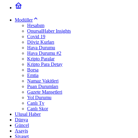
Modüller
Hesabım
OnursalHaber Insights
Covid 19
Döviz Kurları
Hava Durumu
Hava Durumu #2
Kripto Paralar
Kripto Para Detay
Borsa
Emtia
Namaz Vakitleri
Puan Durumları
Gazete Manşetleri
Yol Durumu
Canlı Tv
Canlı Skor
Ulusal Haber
Dünya
Güncel
Asayiş
Siyaset