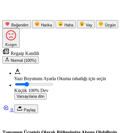
Beğendim
Harika
Haha
Vay
Üzgün
Kızgın
Regaip Kandili
Normal (100%)
Yazı Boyutunu Ayarla
Okuma rahatlığı için seçin
Küçük
100%
Dev
Varsayılana dön
0
Paylaş
Tamamen Ücretsiz Olarak Bültenimize Abone Olabilirsin