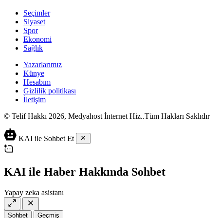
Seçimler
Siyaset
Spor
Ekonomi
Sağlık
Yazarlarımız
Künye
Hesabım
Gizlilik politikası
İletişim
© Telif Hakkı 2026, Medyahost İnternet Hiz..Tüm Hakları Saklıdır
casino
canlı
ev
KAI ile Sohbet Et
siteleri
casino
yapımı
casino
siteleri
salça
siteleri
en
çeşitleri
2023
iyi
KAI ile Haber Hakkında Sohbet
lordcasino
casino
casinositeleri.site
siteleri
Yapay zeka asistanı
vdcasino
vdcasino
giriş
Sohbet
Geçmiş