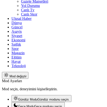
Gazete Manşetleri
Yol Durumu
Canlı Tv
Canlı Skor
Ulusal Haber
Dünya
Güncel
Asayiş
Siyaset
Ekonomi
Sağlık
Spor
Magazin
Eğitim
Hayat
Teknoloji
Mod değiştir
Mod Ayarları
Mod seçin, deneyimini kişiselleştirin.
Gündüz Modu
Gündüz modunu seçin.
Gece Modu
Gece modunu seçin.