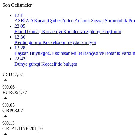
Son Gelişmeler
12:11
ASRİAD Kocaeli Şubesi’nden Anlamlı Sosyal Sorumluluk Proj
22:05
Ekin Uzunlar, Kocaeli’yi Karadeniz ezgileriyle coşturdu
12:30
Kentin gururu Kocaelispor meydana iniyor
12:28
Başkan Büyükgöz, Eskihisar Millet Bahçesi ve Botanik Parkı’n
22:42
Dünya güreşi Kocaeli’de buluştu
USD
47,57
%0.06
EURO
54,77
%0.05
GBP
63,97
%0.13
GR. ALTIN
6.201,10