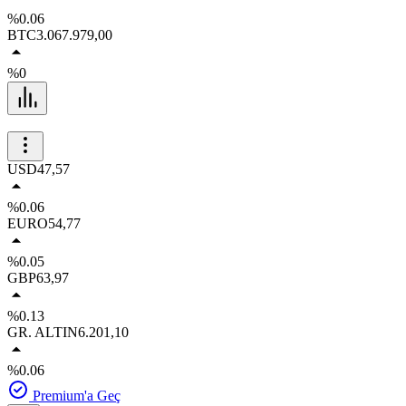
%0.06
BTC
3.067.979,00
%0
USD
47,57
%0.06
EURO
54,77
%0.05
GBP
63,97
%0.13
GR. ALTIN
6.201,10
%0.06
Premium'a Geç