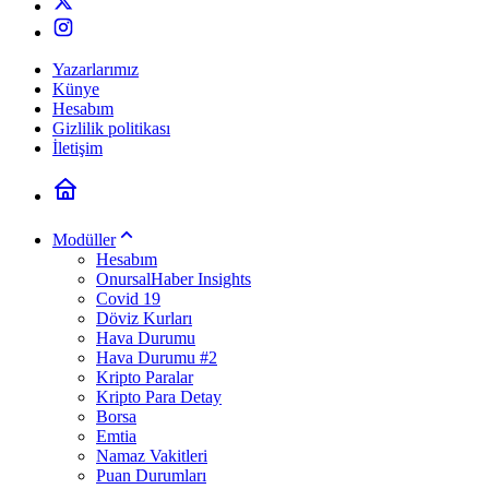
Yazarlarımız
Künye
Hesabım
Gizlilik politikası
İletişim
Modüller
Hesabım
OnursalHaber Insights
Covid 19
Döviz Kurları
Hava Durumu
Hava Durumu #2
Kripto Paralar
Kripto Para Detay
Borsa
Emtia
Namaz Vakitleri
Puan Durumları