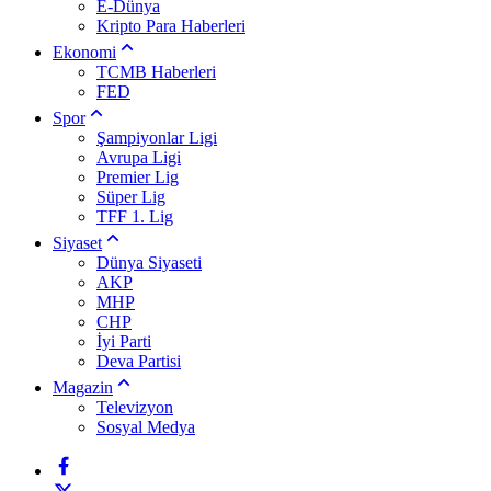
E-Dünya
Kripto Para Haberleri
Ekonomi
TCMB Haberleri
FED
Spor
Şampiyonlar Ligi
Avrupa Ligi
Premier Lig
Süper Lig
TFF 1. Lig
Siyaset
Dünya Siyaseti
AKP
MHP
CHP
İyi Parti
Deva Partisi
Magazin
Televizyon
Sosyal Medya