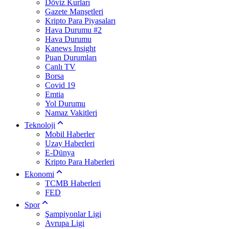
Döviz Kurları
Gazete Manşetleri
Kripto Para Piyasaları
Hava Durumu #2
Hava Durumu
Kanews Insight
Puan Durumları
Canlı TV
Borsa
Covid 19
Emtia
Yol Durumu
Namaz Vakitleri
Teknoloji
Mobil Haberler
Uzay Haberleri
E-Dünya
Kripto Para Haberleri
Ekonomi
TCMB Haberleri
FED
Spor
Şampiyonlar Ligi
Avrupa Ligi