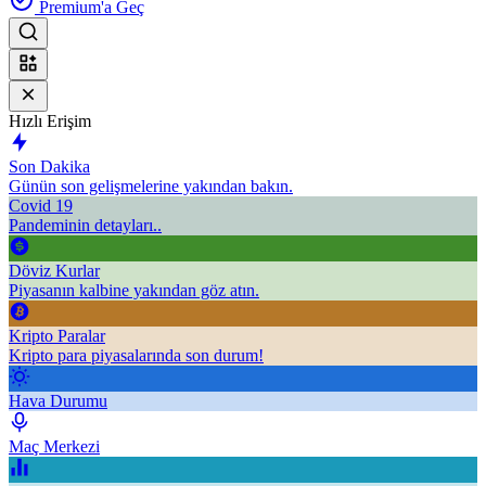
Premium'a Geç
Hızlı Erişim
Son Dakika
Günün son gelişmelerine yakından bakın.
Covid 19
Pandeminin detayları..
Döviz Kurlar
Piyasanın kalbine yakından göz atın.
Kripto Paralar
Kripto para piyasalarında son durum!
Hava Durumu
Maç Merkezi