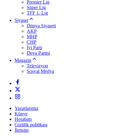
Premier Lig
Süper Lig
TFF 1. Lig
Siyaset
Dünya Siyaseti
AKP
MHP
CHP
İyi Parti
Deva Partisi
Magazin
Televizyon
Sosyal Medya
Yazarlarımız
Künye
Hesabım
Gizlilik politikası
İletişim