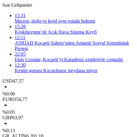
Son Gelişmeler
15:31
Macera, doğa ve keşif aynı rotada buluştu
15:28
Köşklüçeşme’de Açık Hava Sinema Keyfi
12:11
ASRİAD Kocaeli Şubesi’nden Anlamlı Sosyal Sorumluluk
Projesi
22:05
Ekin Uzunlar, Kocaeli’yi Karadeniz ezgileriyle coşturdu
12:30
Kentin gururu Kocaelispor meydana iniyor
USD
47,57
%0.06
EURO
54,77
%0.05
GBP
63,97
%0.13
GR. ALTIN
6.201,10