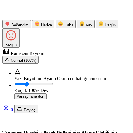
Beğendim
Harika
Haha
Vay
Üzgün
Kızgın
Ramazan Bayramı
Normal (100%)
Yazı Boyutunu Ayarla
Okuma rahatlığı için seçin
Küçük
100%
Dev
Varsayılana dön
0
Paylaş
Tamamen Ücretsiz Olarak Bültenimize Abone Olabilirsin