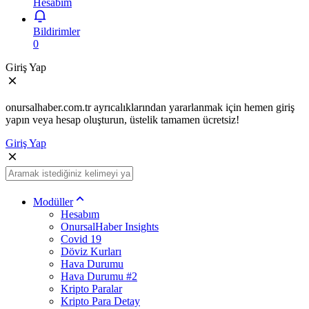
Hesabım
Bildirimler
0
Giriş Yap
onursalhaber.com.tr ayrıcalıklarından yararlanmak için hemen giriş
yapın veya hesap oluşturun, üstelik tamamen ücretsiz!
Giriş Yap
Modüller
Hesabım
OnursalHaber Insights
Covid 19
Döviz Kurları
Hava Durumu
Hava Durumu #2
Kripto Paralar
Kripto Para Detay