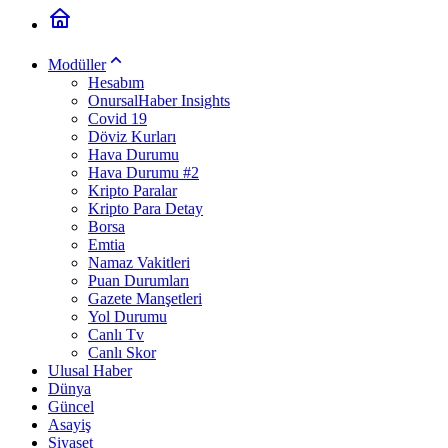
Modüller
Hesabım
OnursalHaber Insights
Covid 19
Döviz Kurları
Hava Durumu
Hava Durumu #2
Kripto Paralar
Kripto Para Detay
Borsa
Emtia
Namaz Vakitleri
Puan Durumları
Gazete Manşetleri
Yol Durumu
Canlı Tv
Canlı Skor
Ulusal Haber
Dünya
Güncel
Asayiş
Siyaset