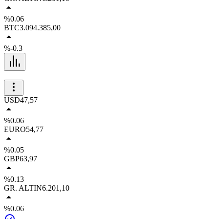
%0.06
BTC
3.094.385,00
%-0.3
USD
47,57
%0.06
EURO
54,77
%0.05
GBP
63,97
%0.13
GR. ALTIN
6.201,10
%0.06