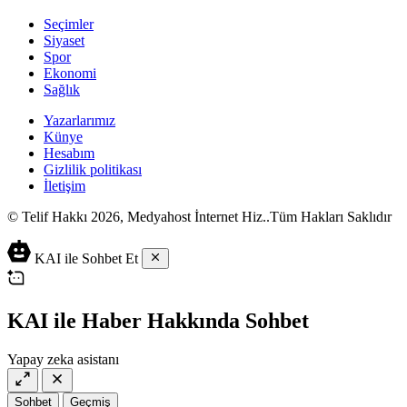
Seçimler
Siyaset
Spor
Ekonomi
Sağlık
Yazarlarımız
Künye
Hesabım
Gizlilik politikası
İletişim
© Telif Hakkı 2026, Medyahost İnternet Hiz..Tüm Hakları Saklıdır
casino
canlı
ev
KAI ile Sohbet Et
siteleri
casino
yapımı
casino
siteleri
salça
siteleri
en
çeşitleri
2023
iyi
KAI ile Haber Hakkında Sohbet
lordcasino
casino
casinositeleri.site
siteleri
Yapay zeka asistanı
vdcasino
vdcasino
giriş
Sohbet
Geçmiş