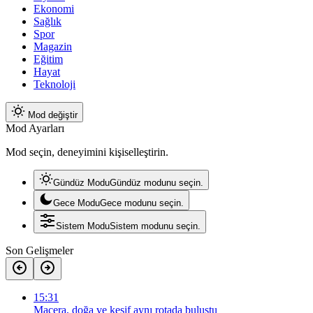
Ekonomi
Sağlık
Spor
Magazin
Eğitim
Hayat
Teknoloji
Mod değiştir
Mod Ayarları
Mod seçin, deneyimini kişiselleştirin.
Gündüz Modu
Gündüz modunu seçin.
Gece Modu
Gece modunu seçin.
Sistem Modu
Sistem modunu seçin.
Son Gelişmeler
15:31
Macera, doğa ve keşif aynı rotada buluştu