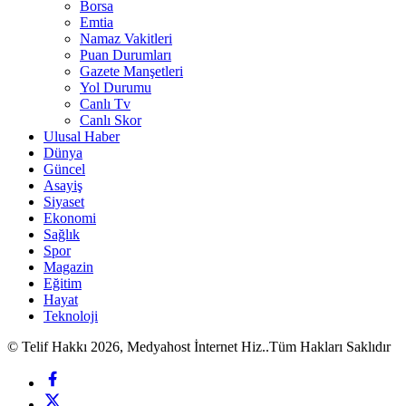
Borsa
Emtia
Namaz Vakitleri
Puan Durumları
Gazete Manşetleri
Yol Durumu
Canlı Tv
Canlı Skor
Ulusal Haber
Dünya
Güncel
Asayiş
Siyaset
Ekonomi
Sağlık
Spor
Magazin
Eğitim
Hayat
Teknoloji
© Telif Hakkı 2026, Medyahost İnternet Hiz..Tüm Hakları Saklıdır