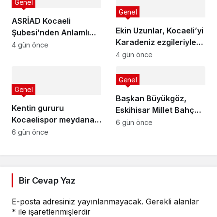
Genel
Genel
ASRİAD Kocaeli
Ekin Uzunlar, Kocaeli’yi
Şubesi’nden Anlamlı
Karadeniz ezgileriyle
Sosyal Sorumluluk
4 gün önce
coşturdu
4 gün önce
Projesi
Genel
Genel
Başkan Büyükgöz,
Kentin gururu
Eskihisar Millet Bahçesi
Kocaelispor meydana
ve Botanik Parkı’nda
6 gün önce
iniyor
6 gün önce
Vatandaşlarla Bir
Araya Geldi
Bir Cevap Yaz
E-posta adresiniz yayınlanmayacak.
Gerekli alanlar
*
ile işaretlenmişlerdir