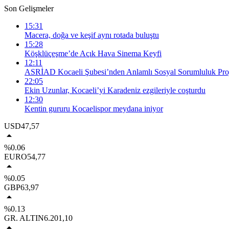
Son Gelişmeler
15:31
Macera, doğa ve keşif aynı rotada buluştu
15:28
Köşklüçeşme’de Açık Hava Sinema Keyfi
12:11
ASRİAD Kocaeli Şubesi’nden Anlamlı Sosyal Sorumluluk Proj
22:05
Ekin Uzunlar, Kocaeli’yi Karadeniz ezgileriyle coşturdu
12:30
Kentin gururu Kocaelispor meydana iniyor
USD
47,57
%0.06
EURO
54,77
%0.05
GBP
63,97
%0.13
GR. ALTIN
6.201,10