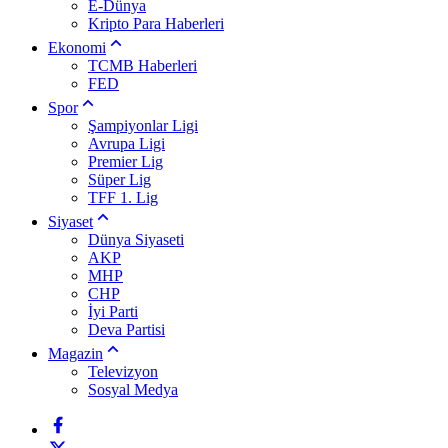
E-Dünya
Kripto Para Haberleri
Ekonomi
TCMB Haberleri
FED
Spor
Şampiyonlar Ligi
Avrupa Ligi
Premier Lig
Süper Lig
TFF 1. Lig
Siyaset
Dünya Siyaseti
AKP
MHP
CHP
İyi Parti
Deva Partisi
Magazin
Televizyon
Sosyal Medya