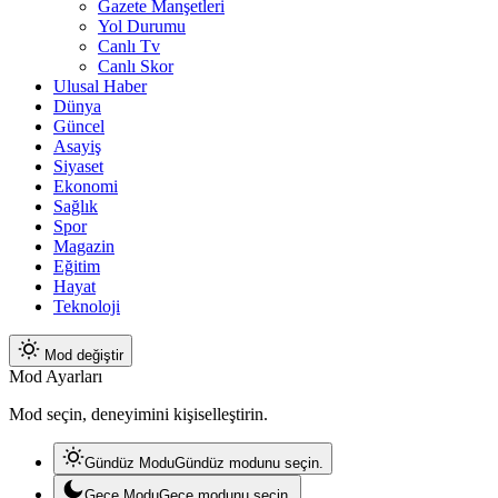
Gazete Manşetleri
Yol Durumu
Canlı Tv
Canlı Skor
Ulusal Haber
Dünya
Güncel
Asayiş
Siyaset
Ekonomi
Sağlık
Spor
Magazin
Eğitim
Hayat
Teknoloji
Mod değiştir
Mod Ayarları
Mod seçin, deneyimini kişiselleştirin.
Gündüz Modu
Gündüz modunu seçin.
Gece Modu
Gece modunu seçin.