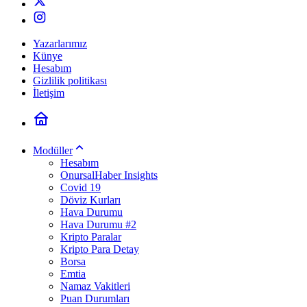
Yazarlarımız
Künye
Hesabım
Gizlilik politikası
İletişim
Modüller
Hesabım
OnursalHaber Insights
Covid 19
Döviz Kurları
Hava Durumu
Hava Durumu #2
Kripto Paralar
Kripto Para Detay
Borsa
Emtia
Namaz Vakitleri
Puan Durumları