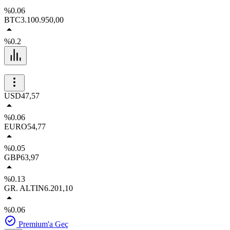
%0.06
BTC
3.100.950,00
%0.2
USD
47,57
%0.06
EURO
54,77
%0.05
GBP
63,97
%0.13
GR. ALTIN
6.201,10
%0.06
Premium'a Geç