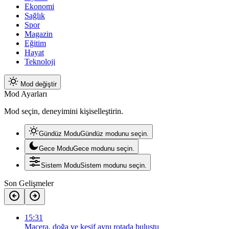
Ekonomi
Sağlık
Spor
Magazin
Eğitim
Hayat
Teknoloji
Mod değiştir
Mod Ayarları
Mod seçin, deneyimini kişiselleştirin.
Gündüz Modu
Gündüz modunu seçin.
Gece Modu
Gece modunu seçin.
Sistem Modu
Sistem modunu seçin.
Son Gelişmeler
15:31
Macera, doğa ve keşif aynı rotada buluştu