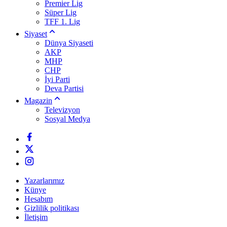
Premier Lig
Süper Lig
TFF 1. Lig
Siyaset
Dünya Siyaseti
AKP
MHP
CHP
İyi Parti
Deva Partisi
Magazin
Televizyon
Sosyal Medya
Yazarlarımız
Künye
Hesabım
Gizlilik politikası
İletişim