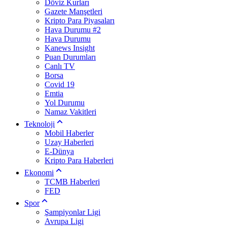
Döviz Kurları
Gazete Manşetleri
Kripto Para Piyasaları
Hava Durumu #2
Hava Durumu
Kanews Insight
Puan Durumları
Canlı TV
Borsa
Covid 19
Emtia
Yol Durumu
Namaz Vakitleri
Teknoloji
Mobil Haberler
Uzay Haberleri
E-Dünya
Kripto Para Haberleri
Ekonomi
TCMB Haberleri
FED
Spor
Şampiyonlar Ligi
Avrupa Ligi