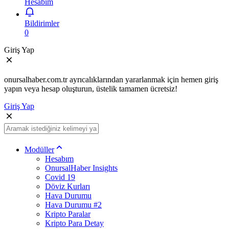
Hesabım
Bildirimler
0
Giriş Yap
onursalhaber.com.tr ayrıcalıklarından yararlanmak için hemen giriş
yapın veya hesap oluşturun, üstelik tamamen ücretsiz!
Giriş Yap
Modüller
Hesabım
OnursalHaber Insights
Covid 19
Döviz Kurları
Hava Durumu
Hava Durumu #2
Kripto Paralar
Kripto Para Detay