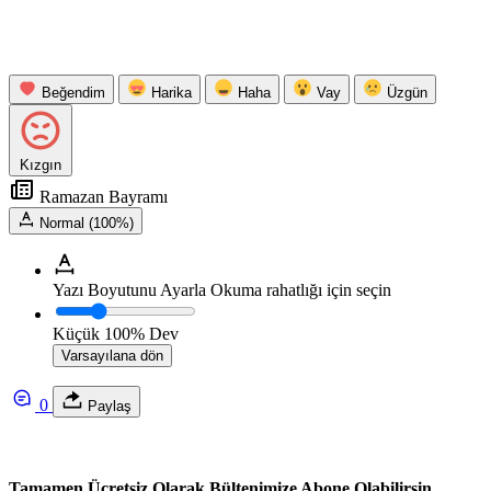
Beğendim
Harika
Haha
Vay
Üzgün
Kızgın
Ramazan Bayramı
Normal (100%)
Yazı Boyutunu Ayarla
Okuma rahatlığı için seçin
Küçük
100%
Dev
Varsayılana dön
0
Paylaş
Tamamen Ücretsiz Olarak Bültenimize Abone Olabilirsin