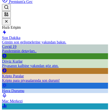
Premium'a Geç
Hızlı Erişim
Son Dakika
Günün son gelişmelerine yakından bakın.
Covid 19
Pandeminin detayları..
Döviz Kurlar
Piyasanın kalbine yakından göz atın.
Kripto Paralar
Kripto para piyasalarında son durum!
Hava Durumu
Maç Merkezi