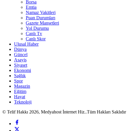
Borsa
Emtia
Namaz Vakitleri
Puan Durumları
Gazete Manşetleri
Yol Durumu
Canlı Tv
Canlı Skor
Ulusal Haber
Dünya
Güncel
Asayiş
Siyaset
Ekonomi
Sağlık
Spor
Magazin
Eğitim
Hayat
Teknoloji
© Telif Hakkı 2026, Medyahost İnternet Hiz..Tüm Hakları Saklıdır