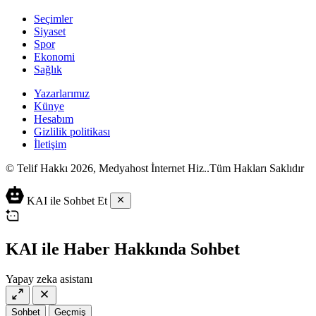
Seçimler
Siyaset
Spor
Ekonomi
Sağlık
Yazarlarımız
Künye
Hesabım
Gizlilik politikası
İletişim
© Telif Hakkı 2026, Medyahost İnternet Hiz..Tüm Hakları Saklıdır
casino
canlı
ev
KAI ile Sohbet Et
siteleri
casino
yapımı
casino
siteleri
salça
siteleri
en
çeşitleri
2023
iyi
KAI ile Haber Hakkında Sohbet
lordcasino
casino
casinositeleri.site
siteleri
Yapay zeka asistanı
vdcasino
vdcasino
giriş
Sohbet
Geçmiş