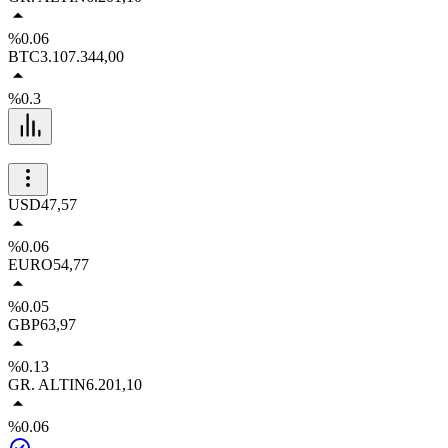
%0.06
BTC
3.107.344,00
%0.3
USD
47,57
%0.06
EURO
54,77
%0.05
GBP
63,97
%0.13
GR. ALTIN
6.201,10
%0.06