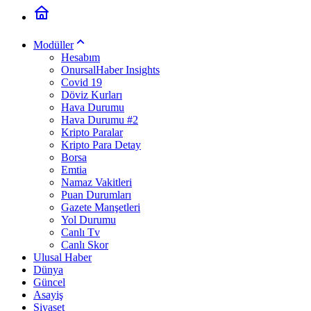
Modüller
Hesabım
OnursalHaber Insights
Covid 19
Döviz Kurları
Hava Durumu
Hava Durumu #2
Kripto Paralar
Kripto Para Detay
Borsa
Emtia
Namaz Vakitleri
Puan Durumları
Gazete Manşetleri
Yol Durumu
Canlı Tv
Canlı Skor
Ulusal Haber
Dünya
Güncel
Asayiş
Siyaset