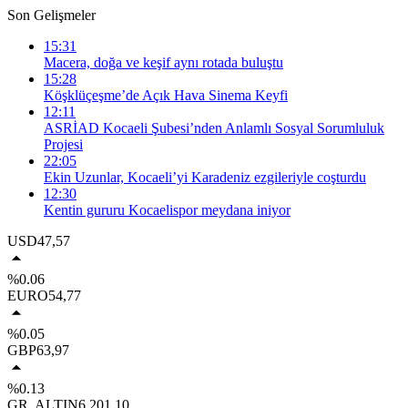
Son Gelişmeler
15:31
Macera, doğa ve keşif aynı rotada buluştu
15:28
Köşklüçeşme’de Açık Hava Sinema Keyfi
12:11
ASRİAD Kocaeli Şubesi’nden Anlamlı Sosyal Sorumluluk
Projesi
22:05
Ekin Uzunlar, Kocaeli’yi Karadeniz ezgileriyle coşturdu
12:30
Kentin gururu Kocaelispor meydana iniyor
USD
47,57
%0.06
EURO
54,77
%0.05
GBP
63,97
%0.13
GR. ALTIN
6.201,10