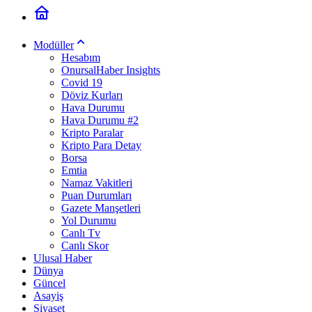
Modüller
Hesabım
OnursalHaber Insights
Covid 19
Döviz Kurları
Hava Durumu
Hava Durumu #2
Kripto Paralar
Kripto Para Detay
Borsa
Emtia
Namaz Vakitleri
Puan Durumları
Gazete Manşetleri
Yol Durumu
Canlı Tv
Canlı Skor
Ulusal Haber
Dünya
Güncel
Asayiş
Siyaset