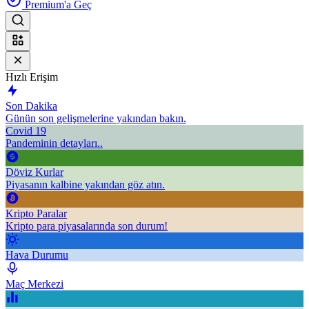
Premium'a Geç
Hızlı Erişim
Son Dakika
Günün son gelişmelerine yakından bakın.
Covid 19
Pandeminin detayları..
Döviz Kurlar
Piyasanın kalbine yakından göz atın.
Kripto Paralar
Kripto para piyasalarında son durum!
Hava Durumu
Maç Merkezi