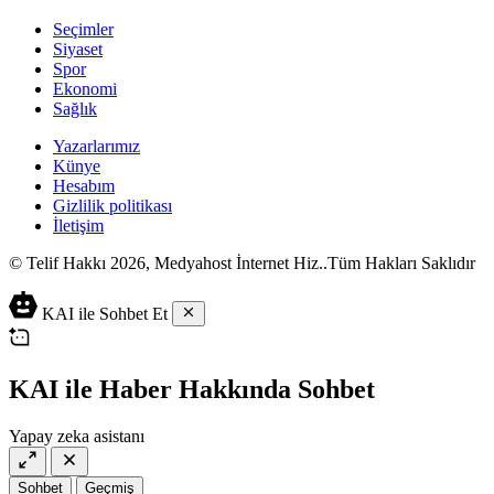
Seçimler
Siyaset
Spor
Ekonomi
Sağlık
Yazarlarımız
Künye
Hesabım
Gizlilik politikası
İletişim
© Telif Hakkı 2026, Medyahost İnternet Hiz..Tüm Hakları Saklıdır
casino
canlı
ev
KAI ile Sohbet Et
siteleri
casino
yapımı
casino
siteleri
salça
siteleri
en
çeşitleri
2023
iyi
KAI ile Haber Hakkında Sohbet
lordcasino
casino
casinositeleri.site
siteleri
Yapay zeka asistanı
vdcasino
vdcasino
giriş
Sohbet
Geçmiş