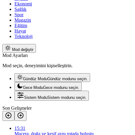
Ekonomi
Sağlık
Spor
Magazin
Eğitim
Hayat
Teknoloji
Mod değiştir
Mod Ayarları
Mod seçin, deneyimini kişiselleştirin.
Gündüz Modu
Gündüz modunu seçin.
Gece Modu
Gece modunu seçin.
Sistem Modu
Sistem modunu seçin.
Son Gelişmeler
15:31
Macera, doğa ve keşif aynı rotada buluştu