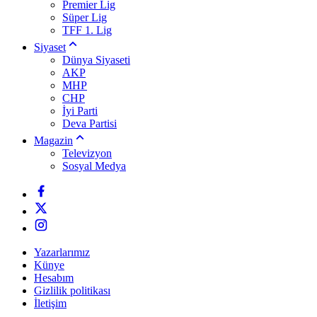
Premier Lig
Süper Lig
TFF 1. Lig
Siyaset
Dünya Siyaseti
AKP
MHP
CHP
İyi Parti
Deva Partisi
Magazin
Televizyon
Sosyal Medya
Yazarlarımız
Künye
Hesabım
Gizlilik politikası
İletişim