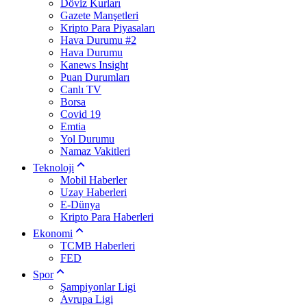
Döviz Kurları
Gazete Manşetleri
Kripto Para Piyasaları
Hava Durumu #2
Hava Durumu
Kanews Insight
Puan Durumları
Canlı TV
Borsa
Covid 19
Emtia
Yol Durumu
Namaz Vakitleri
Teknoloji
Mobil Haberler
Uzay Haberleri
E-Dünya
Kripto Para Haberleri
Ekonomi
TCMB Haberleri
FED
Spor
Şampiyonlar Ligi
Avrupa Ligi