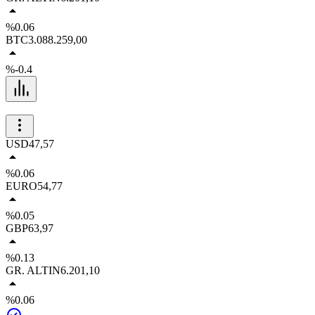
%0.06
BTC
3.088.259,00
%-0.4
USD
47,57
%0.06
EURO
54,77
%0.05
GBP
63,97
%0.13
GR. ALTIN
6.201,10
%0.06