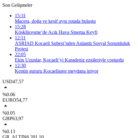
Son Gelişmeler
15:31
Macera, doğa ve keşif aynı rotada buluştu
15:28
Köşklüçeşme’de Açık Hava Sinema Keyfi
12:11
ASRİAD Kocaeli Şubesi’nden Anlamlı Sosyal Sorumluluk
Projesi
22:05
Ekin Uzunlar, Kocaeli’yi Karadeniz ezgileriyle coşturdu
12:30
Kentin gururu Kocaelispor meydana iniyor
USD
47,57
%0.06
EURO
54,77
%0.05
GBP
63,97
%0.13
GR. ALTIN
6.201,10