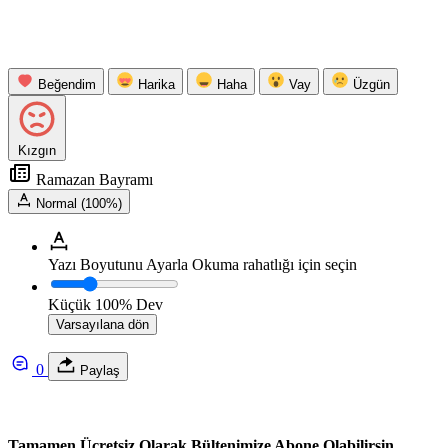
Beğendim
Harika
Haha
Vay
Üzgün
Kızgın
Ramazan Bayramı
Normal (100%)
Yazı Boyutunu Ayarla
Okuma rahatlığı için seçin
Küçük
100%
Dev
Varsayılana dön
0
Paylaş
Tamamen Ücretsiz Olarak Bültenimize Abone Olabilirsin