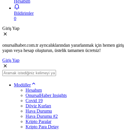
Hesabım
Bildirimler
0
Giriş Yap
onursalhaber.com.tr ayrıcalıklarından yararlanmak için hemen giriş
yapın veya hesap oluşturun, üstelik tamamen ücretsiz!
Giriş Yap
Modüller
Hesabım
OnursalHaber Insights
Covid 19
Döviz Kurları
Hava Durumu
Hava Durumu #2
Kripto Paralar
Kripto Para Detay