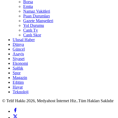
Borsa
Emtia
Namaz Vakitleri
Puan Durumları
Gazete Manşetleri
Yol Durumu
Canlı Tv
Canlı Skor
Ulusal Haber
Dünya
Güncel
Asayiş
Siyaset
Ekonomi
Sağlık
Spor
Magazin
Eğitim
Hayat
Teknoloji
© Telif Hakkı 2026, Medyahost İnternet Hiz..Tüm Hakları Saklıdır