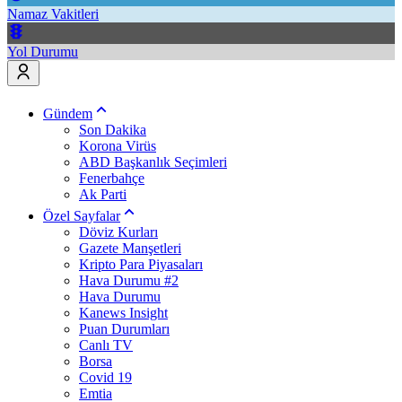
Namaz Vakitleri
Yol Durumu
Gündem
Son Dakika
Korona Virüs
ABD Başkanlık Seçimleri
Fenerbahçe
Ak Parti
Özel Sayfalar
Döviz Kurları
Gazete Manşetleri
Kripto Para Piyasaları
Hava Durumu #2
Hava Durumu
Kanews Insight
Puan Durumları
Canlı TV
Borsa
Covid 19
Emtia