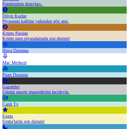
Pandeminin detayları..
Döviz Kurlar
Piyasanın kalbine yakından göz atın.
Kripto Paralar
Kripto para piyasalarında son durum!
Hava Durumu
Maç Merkezi
Puan Durumu
Gazeteler
Günün gazete manşetlerini inceleyin.
Canlı Tv
Emtia
Emtia'larda son durum!