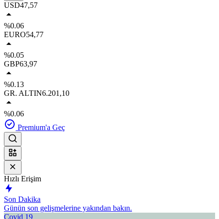
USD
47,57
%0.06
EURO
54,77
%0.05
GBP
63,97
%0.13
GR. ALTIN
6.201,10
%0.06
Premium'a Geç
Hızlı Erişim
Son Dakika
Günün son gelişmelerine yakından bakın.
Covid 19