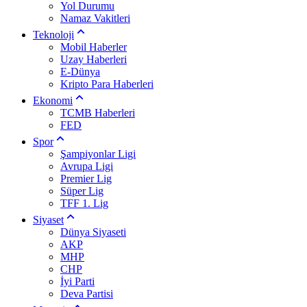
Yol Durumu
Namaz Vakitleri
Teknoloji
Mobil Haberler
Uzay Haberleri
E-Dünya
Kripto Para Haberleri
Ekonomi
TCMB Haberleri
FED
Spor
Şampiyonlar Ligi
Avrupa Ligi
Premier Lig
Süper Lig
TFF 1. Lig
Siyaset
Dünya Siyaseti
AKP
MHP
CHP
İyi Parti
Deva Partisi