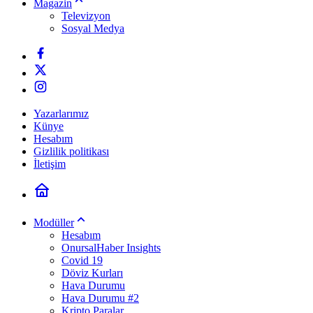
Magazin
Televizyon
Sosyal Medya
Yazarlarımız
Künye
Hesabım
Gizlilik politikası
İletişim
Modüller
Hesabım
OnursalHaber Insights
Covid 19
Döviz Kurları
Hava Durumu
Hava Durumu #2
Kripto Paralar