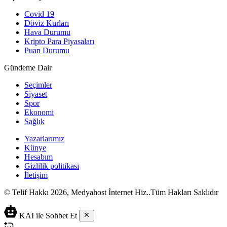
Covid 19
Döviz Kurları
Hava Durumu
Kripto Para Piyasaları
Puan Durumu
Gündeme Dair
Seçimler
Siyaset
Spor
Ekonomi
Sağlık
Yazarlarımız
Künye
Hesabım
Gizlilik politikası
İletişim
© Telif Hakkı 2026, Medyahost İnternet Hiz..Tüm Hakları Saklıdır
casino
canlı
ev
KAI ile Sohbet Et
siteleri
casino
yapımı