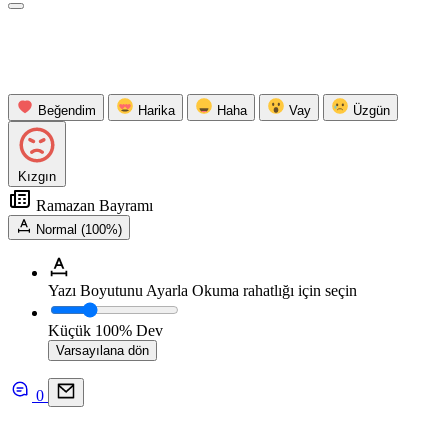
Beğendim
Harika
Haha
Vay
Üzgün
Kızgın
Ramazan Bayramı
Normal (100%)
Yazı Boyutunu Ayarla
Okuma rahatlığı için seçin
Küçük
100%
Dev
Varsayılana dön
0