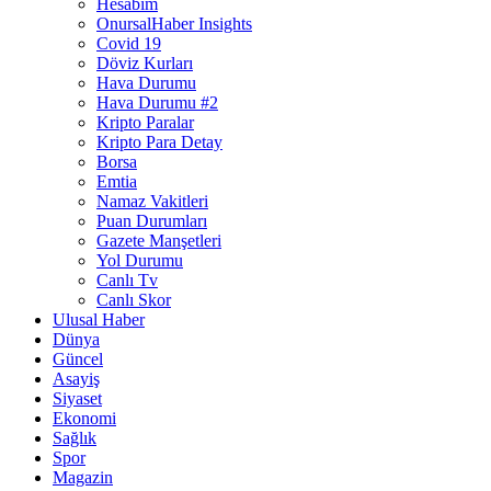
Hesabım
OnursalHaber Insights
Covid 19
Döviz Kurları
Hava Durumu
Hava Durumu #2
Kripto Paralar
Kripto Para Detay
Borsa
Emtia
Namaz Vakitleri
Puan Durumları
Gazete Manşetleri
Yol Durumu
Canlı Tv
Canlı Skor
Ulusal Haber
Dünya
Güncel
Asayiş
Siyaset
Ekonomi
Sağlık
Spor
Magazin