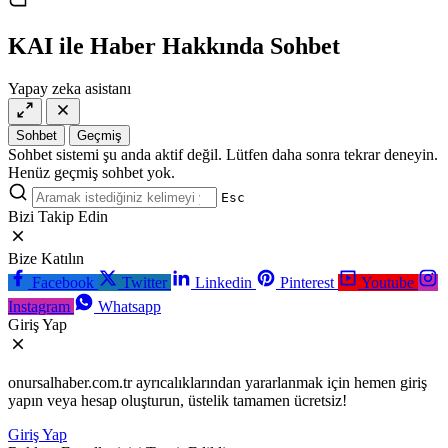
casino
siteleri
salça
siteleri
en
çeşitleri
2023
iyi
KAI ile Haber Hakkında Sohbet
lordcasino
casino
casinositeleri.site
siteleri
Yapay zeka asistanı
vdcasino
vdcasino
giriş
Sohbet
Geçmiş
vdcasino
Sohbet sistemi şu anda aktif değil. Lütfen daha sonra tekrar deneyin.
resmi
Henüz geçmiş sohbet yok.
Esc
Bizi Takip Edin
Bize Katılın
Facebook
Twitter
Linkedin
Pinterest
Youtube
Instagram
Whatsapp
Giriş Yap
onursalhaber.com.tr ayrıcalıklarından yararlanmak için hemen giriş
yapın veya hesap oluşturun, üstelik tamamen ücretsiz!
Giriş Yap