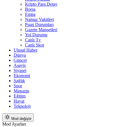
Kripto Para Detay
Borsa
Emtia
Namaz Vakitleri
Puan Durumları
Gazete Manşetleri
Yol Durumu
Canlı Tv
Canlı Skor
Ulusal Haber
Dünya
Güncel
Asayiş
Siyaset
Ekonomi
Sağlık
Spor
Magazin
Eğitim
Hayat
Teknoloji
Mod değiştir
Mod Ayarları