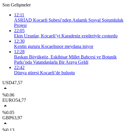
Son Gelişmeler
12:11
ASRİAD Kocaeli Şubesi’nden Anlamlı Sosyal Sorumluluk
Projesi
22:05
Ekin Uzunlar, Kocaeli’yi Karadeniz ezgileriyle coşturdu
12:30
Kentin gururu Kocaelispor meydana iniyor
12:28
Başkan Büyükgöz, Eskihisar Millet Bahçesi ve Botanik
Parkı’nda Vatandaşlarla Bir Araya Geldi
22:42
Dünya güreşi Kocaeli’de buluştu
USD
47,57
%0.06
EURO
54,77
%0.05
GBP
63,97
%0.13