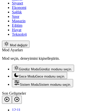
Siyaset
Ekonomi
Sağlık
Spor
Magazin
Eğitim
Hayat
Teknoloji
Mod değiştir
Mod Ayarları
Mod seçin, deneyimini kişiselleştirin.
Gündüz Modu
Gündüz modunu seçin.
Gece Modu
Gece modunu seçin.
Sistem Modu
Sistem modunu seçin.
Son Gelişmeler
12:11