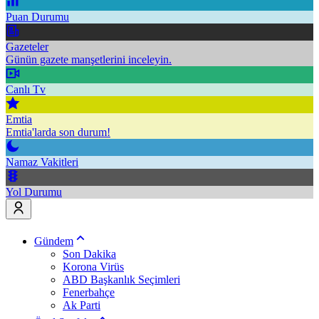
Puan Durumu
Gazeteler
Günün gazete manşetlerini inceleyin.
Canlı Tv
Emtia
Emtia'larda son durum!
Namaz Vakitleri
Yol Durumu
Gündem
Son Dakika
Korona Virüs
ABD Başkanlık Seçimleri
Fenerbahçe
Ak Parti