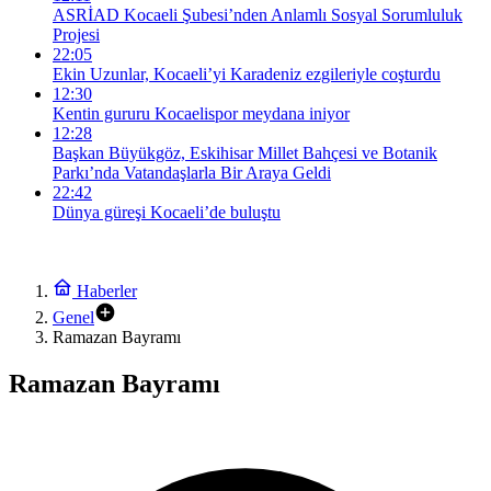
ASRİAD Kocaeli Şubesi’nden Anlamlı Sosyal Sorumluluk
Projesi
22:05
Ekin Uzunlar, Kocaeli’yi Karadeniz ezgileriyle coşturdu
12:30
Kentin gururu Kocaelispor meydana iniyor
12:28
Başkan Büyükgöz, Eskihisar Millet Bahçesi ve Botanik
Parkı’nda Vatandaşlarla Bir Araya Geldi
22:42
Dünya güreşi Kocaeli’de buluştu
Haberler
Genel
Ramazan Bayramı
Ramazan Bayramı