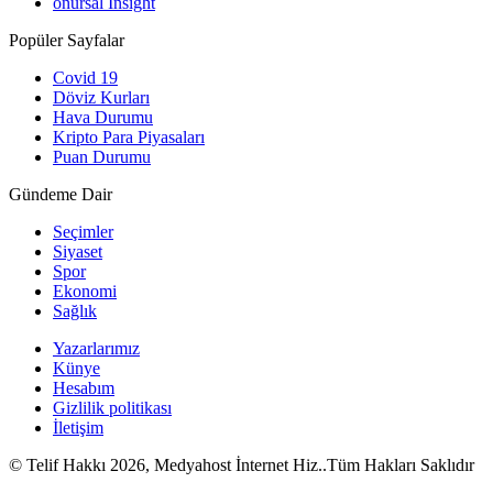
onursal Insight
Popüler Sayfalar
Covid 19
Döviz Kurları
Hava Durumu
Kripto Para Piyasaları
Puan Durumu
Gündeme Dair
Seçimler
Siyaset
Spor
Ekonomi
Sağlık
Yazarlarımız
Künye
Hesabım
Gizlilik politikası
İletişim
© Telif Hakkı 2026, Medyahost İnternet Hiz..Tüm Hakları Saklıdır