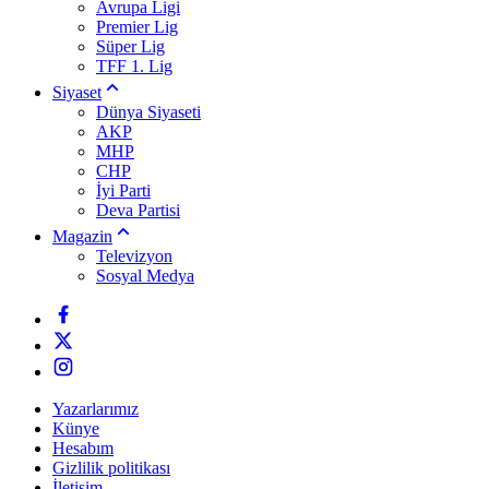
Avrupa Ligi
Premier Lig
Süper Lig
TFF 1. Lig
Siyaset
Dünya Siyaseti
AKP
MHP
CHP
İyi Parti
Deva Partisi
Magazin
Televizyon
Sosyal Medya
Yazarlarımız
Künye
Hesabım
Gizlilik politikası
İletişim