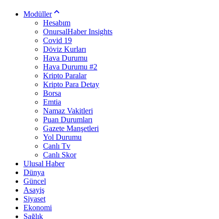
Modüller
Hesabım
OnursalHaber Insights
Covid 19
Döviz Kurları
Hava Durumu
Hava Durumu #2
Kripto Paralar
Kripto Para Detay
Borsa
Emtia
Namaz Vakitleri
Puan Durumları
Gazete Manşetleri
Yol Durumu
Canlı Tv
Canlı Skor
Ulusal Haber
Dünya
Güncel
Asayiş
Siyaset
Ekonomi
Sağlık