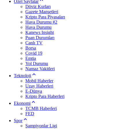
Özel Sayfalar
Döviz Kurları
Gazete Manşetleri
Kripto Para Piyasaları
Hava Durumu #2
Hava Durumu
Kanews Insight
Puan Durumları
Canlı TV
Borsa
Covid 19
Emtia
Yol Durumu
Namaz Vakitleri
Teknoloji
Mobil Haberler
Uzay Haberleri
E-Dünya
Kripto Para Haberleri
Ekonomi
TCMB Haberleri
FED
Spor
Şampiyonlar Ligi