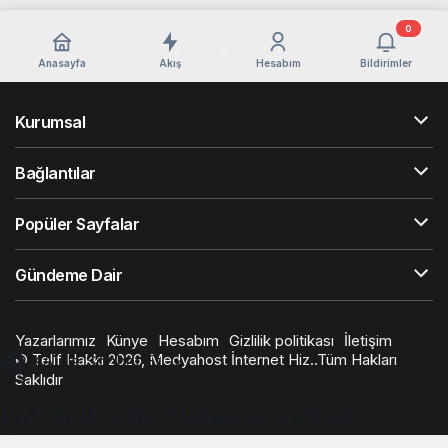
0
Anasayfa
Akış
Hesabım
Bildirimler
Kurumsal
Bağlantılar
Popüler Sayfalar
Gündeme Dair
Yazarlarımız
Künye
Hesabım
Gizlilik politikası
İletişim
© Telif Hakkı 2026, Medyahost İnternet Hiz..Tüm Hakları
KAI ile Sohbet Et
Saklıdır
casino
canlı
ev
KAI ile Haber Hakkında Sohbet
siteleri
casino
yapımı
casino
siteleri
salça