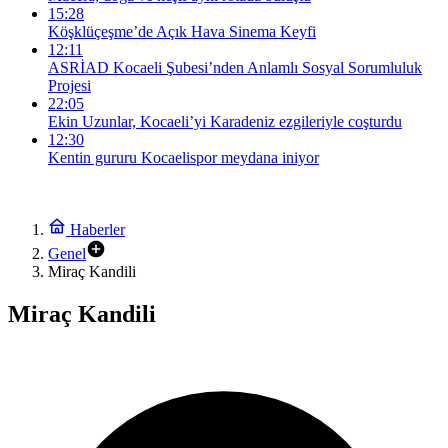
15:28
Köşklüçeşme’de Açık Hava Sinema Keyfi
12:11
ASRİAD Kocaeli Şubesi’nden Anlamlı Sosyal Sorumluluk
Projesi
22:05
Ekin Uzunlar, Kocaeli’yi Karadeniz ezgileriyle coşturdu
12:30
Kentin gururu Kocaelispor meydana iniyor
Haberler
Genel
Miraç Kandili
Miraç Kandili