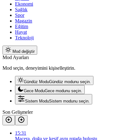
Ekonomi
Sağlık
Spor
Magazin
Eğitim
Hayat
Teknoloji
Mod değiştir
Mod Ayarları
Mod seçin, deneyimini kişiselleştirin.
Gündüz Modu
Gündüz modunu seçin.
Gece Modu
Gece modunu seçin.
Sistem Modu
Sistem modunu seçin.
Son Gelişmeler
15:31
Macera, doğa ve keşif aynı rotada buluştu