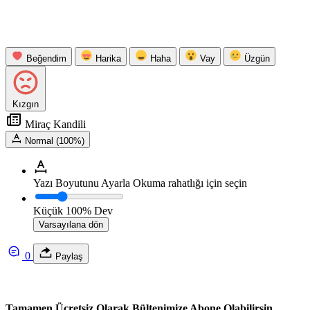
Beğendim
Harika
Haha
Vay
Üzgün
Kızgın
Miraç Kandili
Normal (100%)
Yazı Boyutunu Ayarla
Okuma rahatlığı için seçin
Küçük
100%
Dev
Varsayılana dön
0
Paylaş
Tamamen Ücretsiz Olarak Bültenimize Abone Olabilirsin