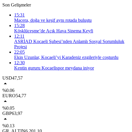
Son Gelişmeler
15:31
Macera, doğa ve keşif aynı rotada buluştu
15:28
Köşklüçeşme’de Açık Hava Sinema Keyfi
12:11
ASRİAD Kocaeli Şubesi’nden Anlamlı Sosyal Sorumluluk
Projesi
22:05
Ekin Uzunlar, Kocaeli’yi Karadeniz ezgileriyle coşturdu
12:30
Kentin gururu Kocaelispor meydana iniyor
USD
47,57
%0.06
EURO
54,77
%0.05
GBP
63,97
%0.13
GR. ALTIN
6.201,10