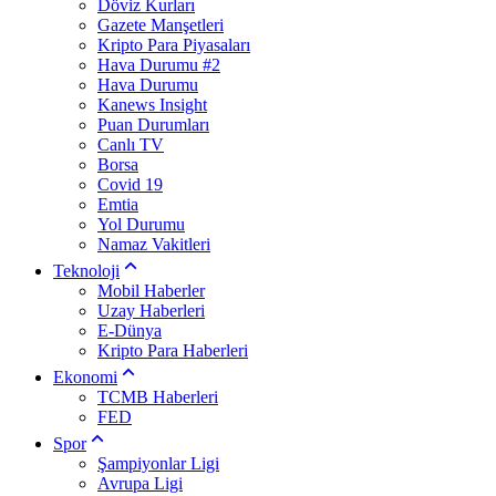
Döviz Kurları
Gazete Manşetleri
Kripto Para Piyasaları
Hava Durumu #2
Hava Durumu
Kanews Insight
Puan Durumları
Canlı TV
Borsa
Covid 19
Emtia
Yol Durumu
Namaz Vakitleri
Teknoloji
Mobil Haberler
Uzay Haberleri
E-Dünya
Kripto Para Haberleri
Ekonomi
TCMB Haberleri
FED
Spor
Şampiyonlar Ligi
Avrupa Ligi