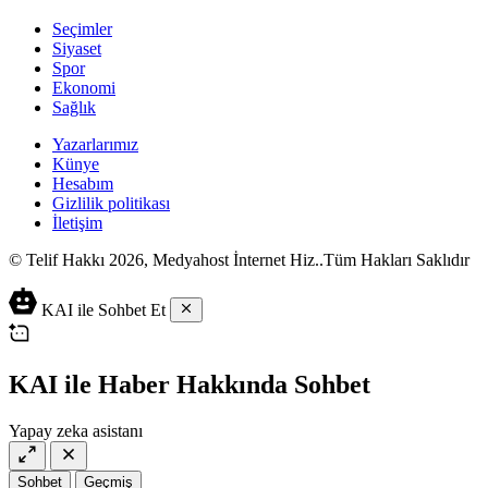
Seçimler
Siyaset
Spor
Ekonomi
Sağlık
Yazarlarımız
Künye
Hesabım
Gizlilik politikası
İletişim
© Telif Hakkı 2026, Medyahost İnternet Hiz..Tüm Hakları Saklıdır
casino
canlı
ev
KAI ile Sohbet Et
siteleri
casino
yapımı
casino
siteleri
salça
siteleri
en
çeşitleri
2023
iyi
KAI ile Haber Hakkında Sohbet
lordcasino
casino
casinositeleri.site
siteleri
Yapay zeka asistanı
vdcasino
vdcasino
giriş
Sohbet
Geçmiş