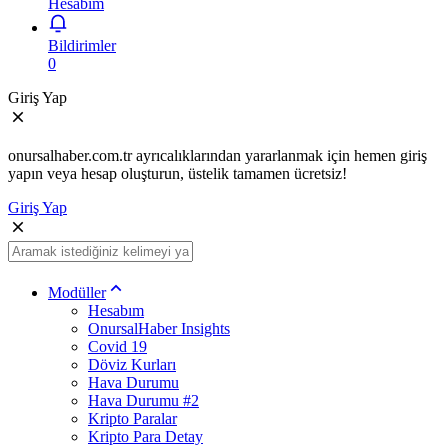
Hesabım
Bildirimler
0
Giriş Yap
onursalhaber.com.tr ayrıcalıklarından yararlanmak için hemen giriş
yapın veya hesap oluşturun, üstelik tamamen ücretsiz!
Giriş Yap
Modüller
Hesabım
OnursalHaber Insights
Covid 19
Döviz Kurları
Hava Durumu
Hava Durumu #2
Kripto Paralar
Kripto Para Detay