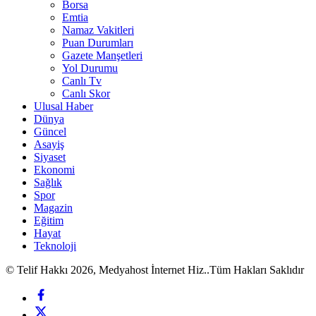
Borsa
Emtia
Namaz Vakitleri
Puan Durumları
Gazete Manşetleri
Yol Durumu
Canlı Tv
Canlı Skor
Ulusal Haber
Dünya
Güncel
Asayiş
Siyaset
Ekonomi
Sağlık
Spor
Magazin
Eğitim
Hayat
Teknoloji
© Telif Hakkı 2026, Medyahost İnternet Hiz..Tüm Hakları Saklıdır