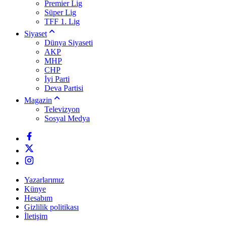
Premier Lig
Süper Lig
TFF 1. Lig
Siyaset
Dünya Siyaseti
AKP
MHP
CHP
İyi Parti
Deva Partisi
Magazin
Televizyon
Sosyal Medya
Yazarlarımız
Künye
Hesabım
Gizlilik politikası
İletişim