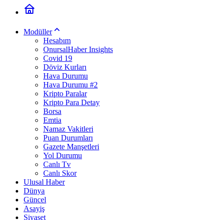
Modüller
Hesabım
OnursalHaber Insights
Covid 19
Döviz Kurları
Hava Durumu
Hava Durumu #2
Kripto Paralar
Kripto Para Detay
Borsa
Emtia
Namaz Vakitleri
Puan Durumları
Gazete Manşetleri
Yol Durumu
Canlı Tv
Canlı Skor
Ulusal Haber
Dünya
Güncel
Asayiş
Siyaset