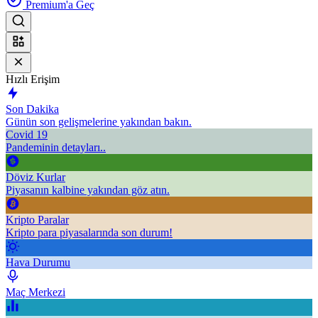
Premium'a Geç
Hızlı Erişim
Son Dakika
Günün son gelişmelerine yakından bakın.
Covid 19
Pandeminin detayları..
Döviz Kurlar
Piyasanın kalbine yakından göz atın.
Kripto Paralar
Kripto para piyasalarında son durum!
Hava Durumu
Maç Merkezi