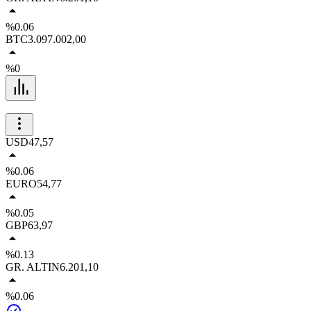
%0.06
BTC
3.097.002,00
%0
USD
47,57
%0.06
EURO
54,77
%0.05
GBP
63,97
%0.13
GR. ALTIN
6.201,10
%0.06