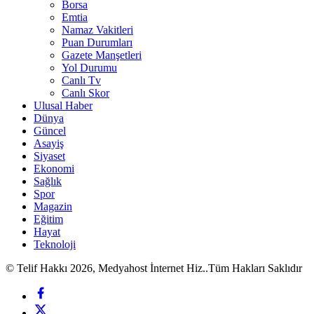
Borsa
Emtia
Namaz Vakitleri
Puan Durumları
Gazete Manşetleri
Yol Durumu
Canlı Tv
Canlı Skor
Ulusal Haber
Dünya
Güncel
Asayiş
Siyaset
Ekonomi
Sağlık
Spor
Magazin
Eğitim
Hayat
Teknoloji
© Telif Hakkı 2026, Medyahost İnternet Hiz..Tüm Hakları Saklıdır