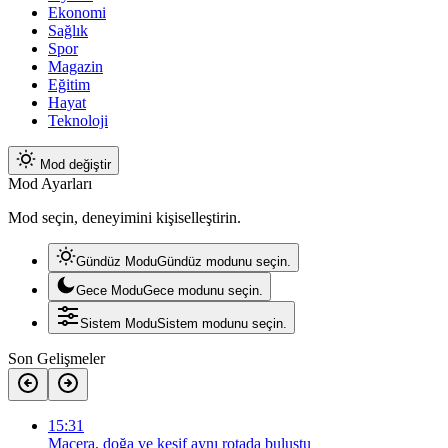
Ekonomi
Sağlık
Spor
Magazin
Eğitim
Hayat
Teknoloji
Mod değiştir
Mod Ayarları
Mod seçin, deneyimini kişiselleştirin.
Gündüz Modu
Gündüz modunu seçin.
Gece Modu
Gece modunu seçin.
Sistem Modu
Sistem modunu seçin.
Son Gelişmeler
15:31
Macera, doğa ve keşif aynı rotada buluştu