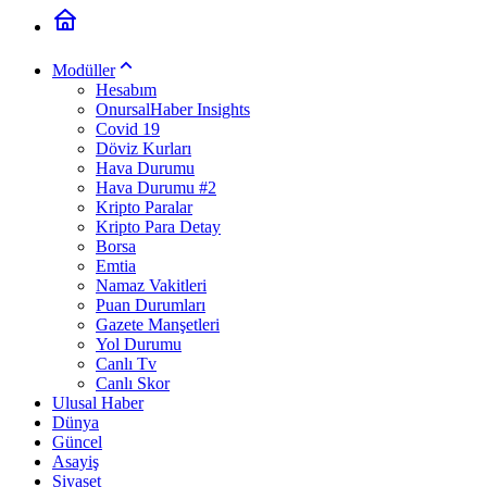
Modüller
Hesabım
OnursalHaber Insights
Covid 19
Döviz Kurları
Hava Durumu
Hava Durumu #2
Kripto Paralar
Kripto Para Detay
Borsa
Emtia
Namaz Vakitleri
Puan Durumları
Gazete Manşetleri
Yol Durumu
Canlı Tv
Canlı Skor
Ulusal Haber
Dünya
Güncel
Asayiş
Siyaset