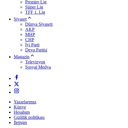
Premier Lig
Süper Lig
TFF 1. Lig
Siyaset
Dünya Siyaseti
AKP
MHP
CHP
İyi Parti
Deva Partisi
Magazin
Televizyon
Sosyal Medya
Yazarlarımız
Künye
Hesabım
Gizlilik politikası
İletişim