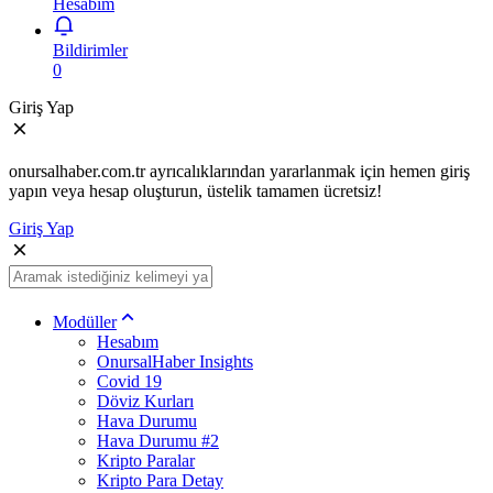
Hesabım
Bildirimler
0
Giriş Yap
onursalhaber.com.tr ayrıcalıklarından yararlanmak için hemen giriş
yapın veya hesap oluşturun, üstelik tamamen ücretsiz!
Giriş Yap
Modüller
Hesabım
OnursalHaber Insights
Covid 19
Döviz Kurları
Hava Durumu
Hava Durumu #2
Kripto Paralar
Kripto Para Detay