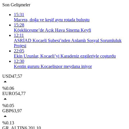
Son Gelişmeler
15:31
Macera, doğa ve keşif aynı rotada buluştu
15:28
Köşklüçeşme’de Açık Hava Sinema Keyfi
12:11
ASRİAD Kocaeli Şubesi’nden Anlamlı Sosyal Sorumluluk
Projesi
22:05
Ekin Uzunlar, Kocaeli’yi Karadeniz ezgileriyle coşturdu
12:30
Kentin gururu Kocaelispor meydana iniyor
USD
47,57
%0.06
EURO
54,77
%0.05
GBP
63,97
%0.13
GR. ALTIN
6.201,10