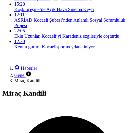
15:28
Köşklüçeşme’de Açık Hava Sinema Keyfi
12:11
ASRİAD Kocaeli Şubesi’nden Anlamlı Sosyal Sorumluluk
Projesi
22:05
Ekin Uzunlar, Kocaeli’yi Karadeniz ezgileriyle coşturdu
12:30
Kentin gururu Kocaelispor meydana iniyor
Haberler
Genel
Miraç Kandili
Miraç Kandili