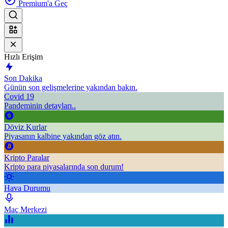
Premium'a Geç
Hızlı Erişim
Son Dakika
Günün son gelişmelerine yakından bakın.
Covid 19
Pandeminin detayları..
Döviz Kurlar
Piyasanın kalbine yakından göz atın.
Kripto Paralar
Kripto para piyasalarında son durum!
Hava Durumu
Maç Merkezi