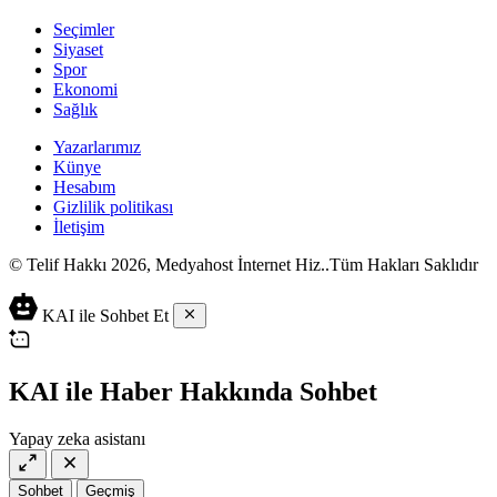
Seçimler
Siyaset
Spor
Ekonomi
Sağlık
Yazarlarımız
Künye
Hesabım
Gizlilik politikası
İletişim
© Telif Hakkı 2026, Medyahost İnternet Hiz..Tüm Hakları Saklıdır
casino
canlı
ev
KAI ile Sohbet Et
siteleri
casino
yapımı
casino
siteleri
salça
siteleri
en
çeşitleri
2023
iyi
KAI ile Haber Hakkında Sohbet
lordcasino
casino
casinositeleri.site
siteleri
Yapay zeka asistanı
vdcasino
vdcasino
giriş
Sohbet
Geçmiş