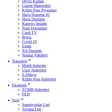
Döviz Kurları
Gazete Manşetleri
Kripto Para Piyasaları
Hava Durumu #2
Hava Durumu
Kanews Insight
Puan Durumları
Canlı TV
Borsa
Covid 19
Emtia
Yol Durumu
Namaz Vakitleri
Teknoloji
Mobil Haberler
Uzay Haberleri
E-Dünya
Kripto Para Haberleri
Ekonomi
TCMB Haberleri
FED
Spor
Şampiyonlar Ligi
Avrupa Ligi