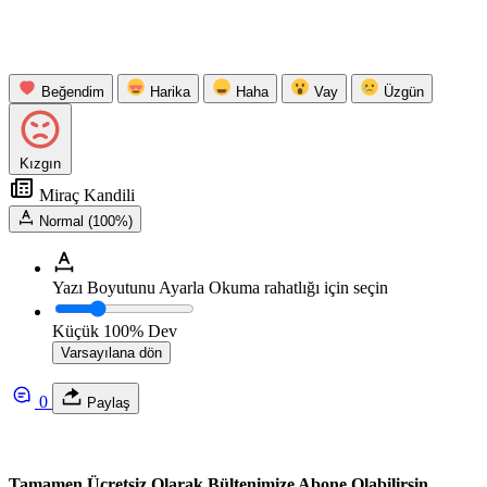
Beğendim
Harika
Haha
Vay
Üzgün
Kızgın
Miraç Kandili
Normal (100%)
Yazı Boyutunu Ayarla
Okuma rahatlığı için seçin
Küçük
100%
Dev
Varsayılana dön
0
Paylaş
Tamamen Ücretsiz Olarak Bültenimize Abone Olabilirsin