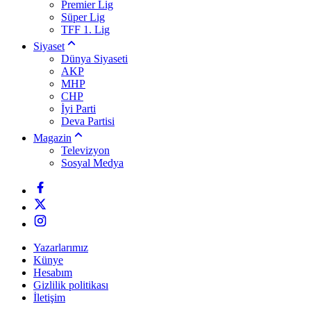
Premier Lig
Süper Lig
TFF 1. Lig
Siyaset
Dünya Siyaseti
AKP
MHP
CHP
İyi Parti
Deva Partisi
Magazin
Televizyon
Sosyal Medya
Yazarlarımız
Künye
Hesabım
Gizlilik politikası
İletişim