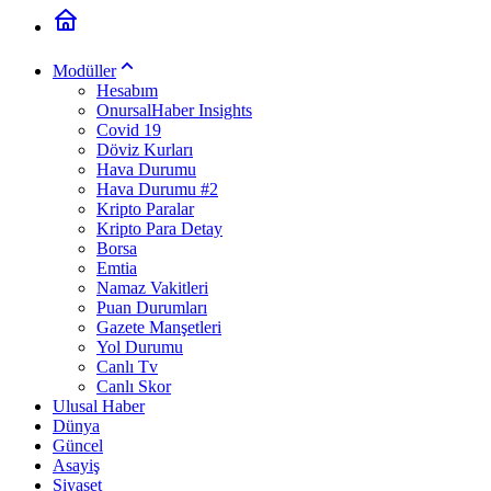
Modüller
Hesabım
OnursalHaber Insights
Covid 19
Döviz Kurları
Hava Durumu
Hava Durumu #2
Kripto Paralar
Kripto Para Detay
Borsa
Emtia
Namaz Vakitleri
Puan Durumları
Gazete Manşetleri
Yol Durumu
Canlı Tv
Canlı Skor
Ulusal Haber
Dünya
Güncel
Asayiş
Siyaset