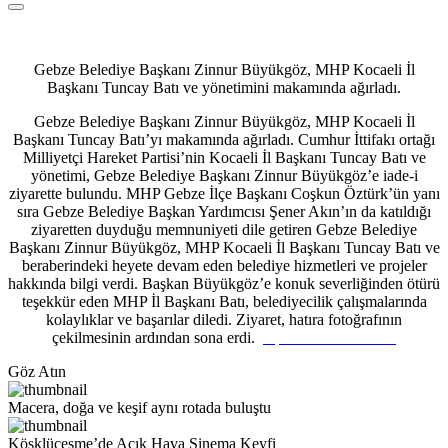
Gebze Belediye Başkanı Zinnur Büyükgöz, MHP Kocaeli İl
Başkanı Tuncay Batı ve yönetimini makamında ağırladı.
Gebze Belediye Başkanı Zinnur Büyükgöz, MHP Kocaeli İl
Başkanı Tuncay Batı’yı makamında ağırladı. Cumhur İttifakı ortağı
Milliyetçi Hareket Partisi’nin Kocaeli İl Başkanı Tuncay Batı ve
yönetimi, Gebze Belediye Başkanı Zinnur Büyükgöz’e iade-i
ziyarette bulundu. MHP Gebze İlçe Başkanı Coşkun Öztürk’ün yanı
sıra Gebze Belediye Başkan Yardımcısı Şener Akın’ın da katıldığı
ziyaretten duyduğu memnuniyeti dile getiren Gebze Belediye
Başkanı Zinnur Büyükgöz, MHP Kocaeli İl Başkanı Tuncay Batı ve
beraberindeki heyete devam eden belediye hizmetleri ve projeler
hakkında bilgi verdi. Başkan Büyükgöz’e konuk severliğinden ötürü
teşekkür eden MHP İl Başkanı Batı, belediyecilik çalışmalarında
kolaylıklar ve başarılar diledi. Ziyaret, hatıra fotoğrafının
çekilmesinin ardından sona erdi.
popüler casino siteleri
Göz Atın
Macera, doğa ve keşif aynı rotada buluştu
Köşklüçeşme’de Açık Hava Sinema Keyfi