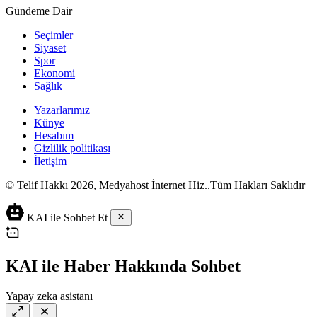
Gündeme Dair
Seçimler
Siyaset
Spor
Ekonomi
Sağlık
Yazarlarımız
Künye
Hesabım
Gizlilik politikası
İletişim
© Telif Hakkı 2026, Medyahost İnternet Hiz..Tüm Hakları Saklıdır
casino
canlı
ev
KAI ile Sohbet Et
siteleri
casino
yapımı
casino
siteleri
salça
siteleri
en
çeşitleri
2023
iyi
KAI ile Haber Hakkında Sohbet
lordcasino
casino
casinositeleri.site
siteleri
Yapay zeka asistanı
vdcasino
vdcasino