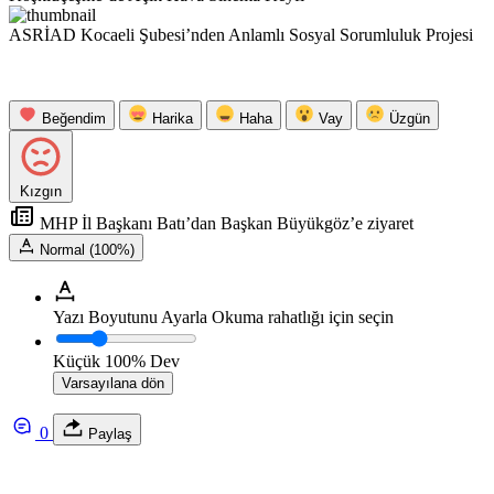
ASRİAD Kocaeli Şubesi’nden Anlamlı Sosyal Sorumluluk Projesi
Beğendim
Harika
Haha
Vay
Üzgün
Kızgın
MHP İl Başkanı Batı’dan Başkan Büyükgöz’e ziyaret
Normal (100%)
Yazı Boyutunu Ayarla
Okuma rahatlığı için seçin
Küçük
100%
Dev
Varsayılana dön
0
Paylaş