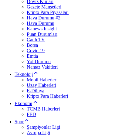
Döviz Kurları
Gazete Manşetleri
Kripto Para Piyasaları
Hava Durumu #2
Hava Durumu
Kanews Insight
Puan Durumları
Canlı TV
Borsa
Covid 19
Emtia
Yol Durumu
Namaz Vakitleri
Teknoloji
Mobil Haberler
Uzay Haberleri
E-Dünya
Kripto Para Haberleri
Ekonomi
TCMB Haberleri
FED
Spor
Şampiyonlar Ligi
Avrupa Ligi