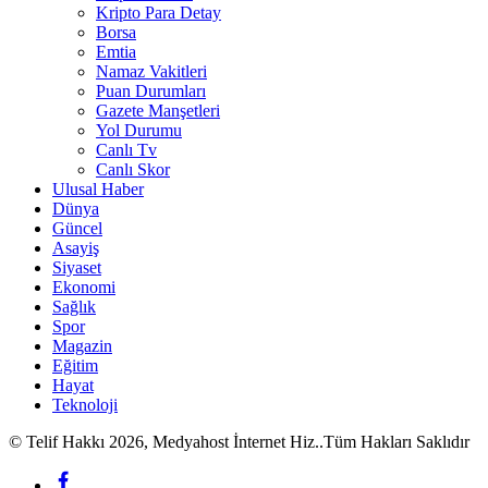
Kripto Para Detay
Borsa
Emtia
Namaz Vakitleri
Puan Durumları
Gazete Manşetleri
Yol Durumu
Canlı Tv
Canlı Skor
Ulusal Haber
Dünya
Güncel
Asayiş
Siyaset
Ekonomi
Sağlık
Spor
Magazin
Eğitim
Hayat
Teknoloji
© Telif Hakkı 2026, Medyahost İnternet Hiz..Tüm Hakları Saklıdır