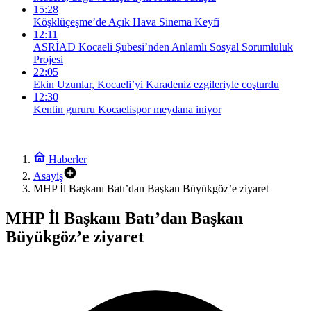
15:28
Köşklüçeşme’de Açık Hava Sinema Keyfi
12:11
ASRİAD Kocaeli Şubesi’nden Anlamlı Sosyal Sorumluluk
Projesi
22:05
Ekin Uzunlar, Kocaeli’yi Karadeniz ezgileriyle coşturdu
12:30
Kentin gururu Kocaelispor meydana iniyor
Haberler
Asayiş
MHP İl Başkanı Batı’dan Başkan Büyükgöz’e ziyaret
MHP İl Başkanı Batı’dan Başkan
Büyükgöz’e ziyaret