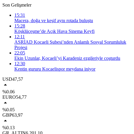
Son Gelişmeler
15:31
Macera, doğa ve keşif aynı rotada buluştu
15:28
Köşklüçeşme’de Açık Hava Sinema Keyfi
12:11
ASRİAD Kocaeli Şubesi’nden Anlamlı Sosyal Sorumluluk
Projesi
22:05
Ekin Uzunlar, Kocaeli’yi Karadeniz ezgileriyle coşturdu
12:30
Kentin gururu Kocaelispor meydana iniyor
USD
47,57
%0.06
EURO
54,77
%0.05
GBP
63,97
%0.13
GR. ALTIN
6.201,10