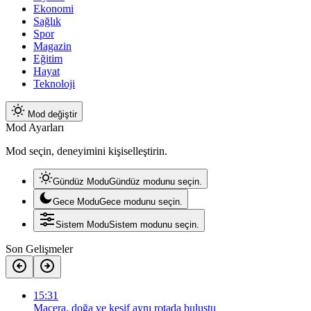
Ekonomi
Sağlık
Spor
Magazin
Eğitim
Hayat
Teknoloji
Mod değiştir
Mod Ayarları
Mod seçin, deneyimini kişiselleştirin.
Gündüz Modu
Gündüz modunu seçin.
Gece Modu
Gece modunu seçin.
Sistem Modu
Sistem modunu seçin.
Son Gelişmeler
15:31
Macera, doğa ve keşif aynı rotada buluştu