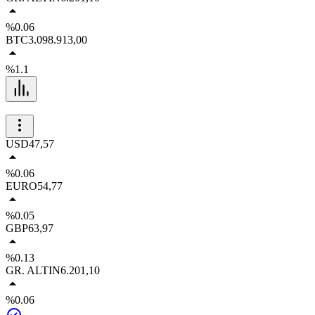
%0.06
BTC
3.098.913,00
%1.1
USD
47,57
%0.06
EURO
54,77
%0.05
GBP
63,97
%0.13
GR. ALTIN
6.201,10
%0.06