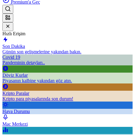
Premium'a Geç
Hızlı Erişim
Son Dakika
Günün son gelişmelerine yakından bakın.
Covid 19
Pandeminin detayları..
Döviz Kurlar
Piyasanın kalbine yakından göz atın.
Kripto Paralar
Kripto para piyasalarında son durum!
Hava Durumu
Maç Merkezi