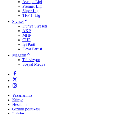
Avrupa Ligi
Premier Lig
Süper Lig
TFF 1. Lig
Siyaset
Dünya Siyaseti
AKP
MHP
CHP
İyi Parti
Deva Partisi
Magazin
Televizyon
Sosyal Medya
Yazarlarımız
Künye
Hesabım
Gizlilik politikası
İletişim