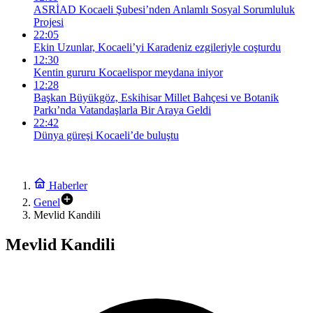
ASRİAD Kocaeli Şubesi’nden Anlamlı Sosyal Sorumluluk
Projesi
22:05
Ekin Uzunlar, Kocaeli’yi Karadeniz ezgileriyle coşturdu
12:30
Kentin gururu Kocaelispor meydana iniyor
12:28
Başkan Büyükgöz, Eskihisar Millet Bahçesi ve Botanik
Parkı’nda Vatandaşlarla Bir Araya Geldi
22:42
Dünya güreşi Kocaeli’de buluştu
Haberler
Genel
Mevlid Kandili
Mevlid Kandili