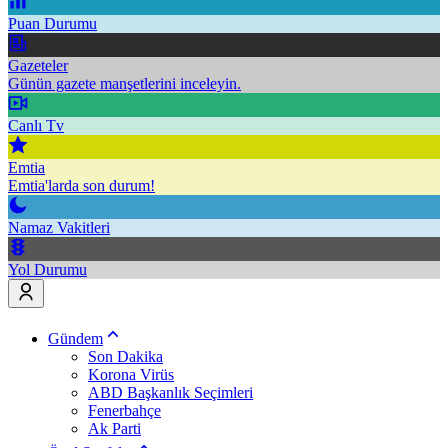
Puan Durumu
Gazeteler
Günün gazete manşetlerini inceleyin.
Canlı Tv
Emtia
Emtia'larda son durum!
Namaz Vakitleri
Yol Durumu
Gündem
Son Dakika
Korona Virüs
ABD Başkanlık Seçimleri
Fenerbahçe
Ak Parti