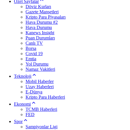
Özel Sayfalar
Döviz Kurları
Gazete Manşetleri
Kripto Para Piyasaları
Hava Durumu #2
Hava Durumu
Kanews Insight
Puan Durumları
Canlı TV
Borsa
Covid 19
Emtia
Yol Durumu
Namaz Vakitleri
Teknoloji
Mobil Haberler
Uzay Haberleri
E-Dünya
Kripto Para Haberleri
Ekonomi
TCMB Haberleri
FED
Spor
Şampiyonlar Ligi