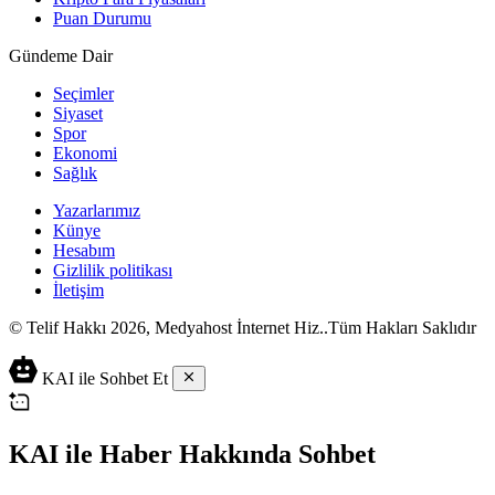
Puan Durumu
Gündeme Dair
Seçimler
Siyaset
Spor
Ekonomi
Sağlık
Yazarlarımız
Künye
Hesabım
Gizlilik politikası
İletişim
© Telif Hakkı 2026, Medyahost İnternet Hiz..Tüm Hakları Saklıdır
casino
canlı
ev
KAI ile Sohbet Et
siteleri
casino
yapımı
casino
siteleri
salça
siteleri
en
çeşitleri
2023
iyi
KAI ile Haber Hakkında Sohbet
lordcasino
casino
casinositeleri.site
siteleri