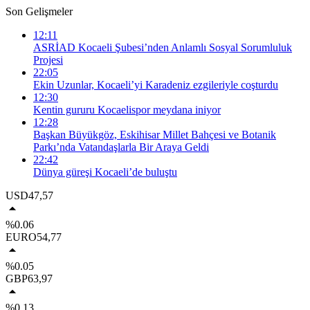
Son Gelişmeler
12:11
ASRİAD Kocaeli Şubesi’nden Anlamlı Sosyal Sorumluluk
Projesi
22:05
Ekin Uzunlar, Kocaeli’yi Karadeniz ezgileriyle coşturdu
12:30
Kentin gururu Kocaelispor meydana iniyor
12:28
Başkan Büyükgöz, Eskihisar Millet Bahçesi ve Botanik
Parkı’nda Vatandaşlarla Bir Araya Geldi
22:42
Dünya güreşi Kocaeli’de buluştu
USD
47,57
%0.06
EURO
54,77
%0.05
GBP
63,97
%0.13