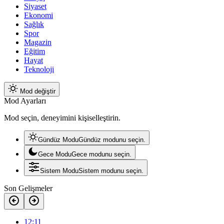
Siyaset
Ekonomi
Sağlık
Spor
Magazin
Eğitim
Hayat
Teknoloji
Mod değiştir
Mod Ayarları
Mod seçin, deneyimini kişiselleştirin.
Gündüz Modu
Gündüz modunu seçin.
Gece Modu
Gece modunu seçin.
Sistem Modu
Sistem modunu seçin.
Son Gelişmeler
12:11