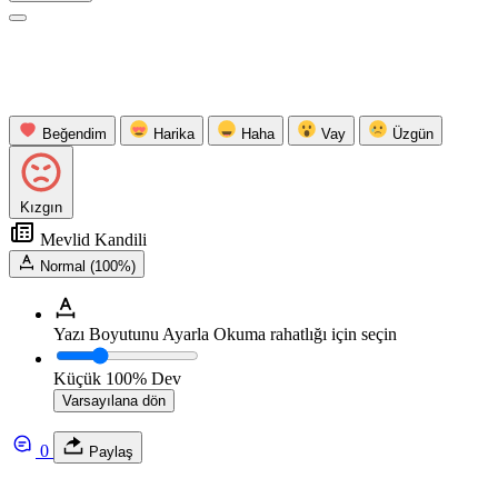
Beğendim
Harika
Haha
Vay
Üzgün
Kızgın
Mevlid Kandili
Normal (100%)
Yazı Boyutunu Ayarla
Okuma rahatlığı için seçin
Küçük
100%
Dev
Varsayılana dön
0
Paylaş