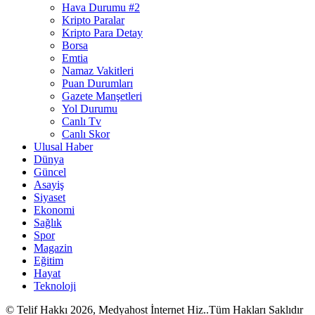
Hava Durumu #2
Kripto Paralar
Kripto Para Detay
Borsa
Emtia
Namaz Vakitleri
Puan Durumları
Gazete Manşetleri
Yol Durumu
Canlı Tv
Canlı Skor
Ulusal Haber
Dünya
Güncel
Asayiş
Siyaset
Ekonomi
Sağlık
Spor
Magazin
Eğitim
Hayat
Teknoloji
© Telif Hakkı 2026, Medyahost İnternet Hiz..Tüm Hakları Saklıdır