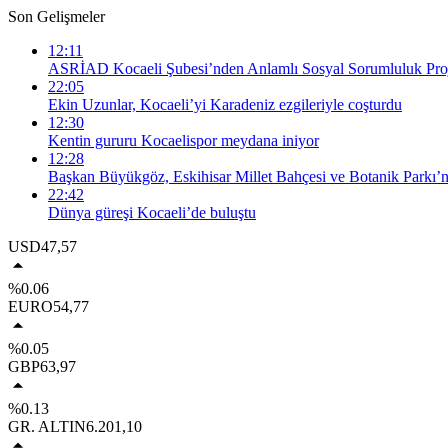
Son Gelişmeler
12:11
ASRİAD Kocaeli Şubesi’nden Anlamlı Sosyal Sorumluluk Proj
22:05
Ekin Uzunlar, Kocaeli’yi Karadeniz ezgileriyle coşturdu
12:30
Kentin gururu Kocaelispor meydana iniyor
12:28
Başkan Büyükgöz, Eskihisar Millet Bahçesi ve Botanik Parkı’n
22:42
Dünya güreşi Kocaeli’de buluştu
USD
47,57
%0.06
EURO
54,77
%0.05
GBP
63,97
%0.13
GR. ALTIN
6.201,10