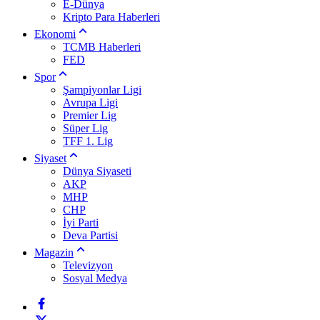
E-Dünya
Kripto Para Haberleri
Ekonomi
TCMB Haberleri
FED
Spor
Şampiyonlar Ligi
Avrupa Ligi
Premier Lig
Süper Lig
TFF 1. Lig
Siyaset
Dünya Siyaseti
AKP
MHP
CHP
İyi Parti
Deva Partisi
Magazin
Televizyon
Sosyal Medya