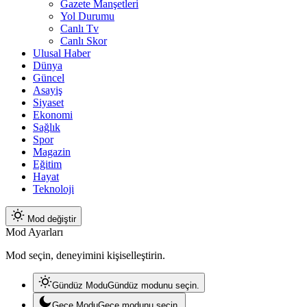
Gazete Manşetleri
Yol Durumu
Canlı Tv
Canlı Skor
Ulusal Haber
Dünya
Güncel
Asayiş
Siyaset
Ekonomi
Sağlık
Spor
Magazin
Eğitim
Hayat
Teknoloji
Mod değiştir
Mod Ayarları
Mod seçin, deneyimini kişiselleştirin.
Gündüz Modu
Gündüz modunu seçin.
Gece Modu
Gece modunu seçin.