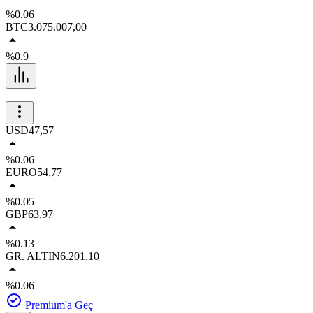
%0.06
BTC
3.075.007,00
%0.9
USD
47,57
%0.06
EURO
54,77
%0.05
GBP
63,97
%0.13
GR. ALTIN
6.201,10
%0.06
Premium'a Geç