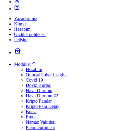
Yazarlarımız
Künye
Hesabım
Gizlilik politikası
İletişim
Modüller
Hesabım
OnursalHaber Insights
Covid 19
Döviz Kurları
Hava Durumu
Hava Durumu #2
Kripto Paralar
Kripto Para Detay
Borsa
Emtia
Namaz Vakitleri
Puan Durumları