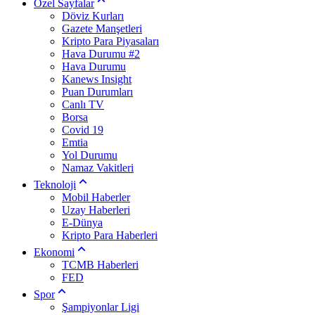
Özel Sayfalar
Döviz Kurları
Gazete Manşetleri
Kripto Para Piyasaları
Hava Durumu #2
Hava Durumu
Kanews Insight
Puan Durumları
Canlı TV
Borsa
Covid 19
Emtia
Yol Durumu
Namaz Vakitleri
Teknoloji
Mobil Haberler
Uzay Haberleri
E-Dünya
Kripto Para Haberleri
Ekonomi
TCMB Haberleri
FED
Spor
Şampiyonlar Ligi