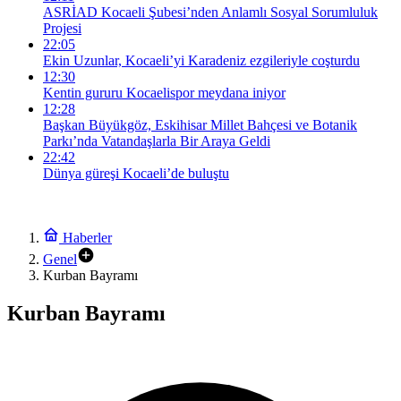
ASRİAD Kocaeli Şubesi’nden Anlamlı Sosyal Sorumluluk
Projesi
22:05
Ekin Uzunlar, Kocaeli’yi Karadeniz ezgileriyle coşturdu
12:30
Kentin gururu Kocaelispor meydana iniyor
12:28
Başkan Büyükgöz, Eskihisar Millet Bahçesi ve Botanik
Parkı’nda Vatandaşlarla Bir Araya Geldi
22:42
Dünya güreşi Kocaeli’de buluştu
Haberler
Genel
Kurban Bayramı
Kurban Bayramı