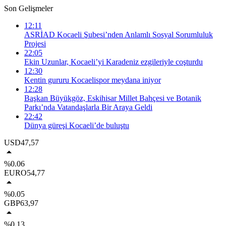
Son Gelişmeler
12:11
ASRİAD Kocaeli Şubesi’nden Anlamlı Sosyal Sorumluluk
Projesi
22:05
Ekin Uzunlar, Kocaeli’yi Karadeniz ezgileriyle coşturdu
12:30
Kentin gururu Kocaelispor meydana iniyor
12:28
Başkan Büyükgöz, Eskihisar Millet Bahçesi ve Botanik
Parkı’nda Vatandaşlarla Bir Araya Geldi
22:42
Dünya güreşi Kocaeli’de buluştu
USD
47,57
%0.06
EURO
54,77
%0.05
GBP
63,97
%0.13