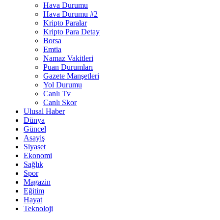
Hava Durumu
Hava Durumu #2
Kripto Paralar
Kripto Para Detay
Borsa
Emtia
Namaz Vakitleri
Puan Durumları
Gazete Manşetleri
Yol Durumu
Canlı Tv
Canlı Skor
Ulusal Haber
Dünya
Güncel
Asayiş
Siyaset
Ekonomi
Sağlık
Spor
Magazin
Eğitim
Hayat
Teknoloji