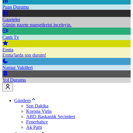
Puan Durumu
Gazeteler
Günün gazete manşetlerini inceleyin.
Canlı Tv
Emtia
Emtia'larda son durum!
Namaz Vakitleri
Yol Durumu
Gündem
Son Dakika
Korona Virüs
ABD Başkanlık Seçimleri
Fenerbahçe
Ak Parti