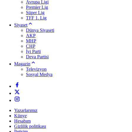
Avrupa Ligi
Premier Lig
Süper Lig
TFF 1. Lig
Siyaset
Dünya Siyaseti
AKP
MHP
CHP
İyi Parti
Deva Partisi
Magazin
Televizyon
Sosyal Medya
Yazarlarımız
Künye
Hesabım
Gizlilik politikası
İletişim