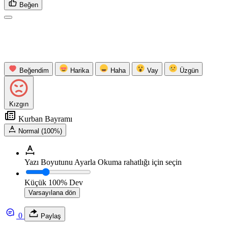
Beğen
Beğendim
Harika
Haha
Vay
Üzgün
Kızgın
Kurban Bayramı
Normal (100%)
Yazı Boyutunu Ayarla
Okuma rahatlığı için seçin
Küçük
100%
Dev
Varsayılana dön
0
Paylaş