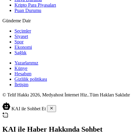
Kripto Para Piyasaları
Puan Durumu
Gündeme Dair
Seçimler
Siyaset
Spor
Ekonomi
Sağlık
Yazarlarımız
Künye
Hesabım
Gizlilik politikası
İletişim
© Telif Hakkı 2026, Medyahost İnternet Hiz..Tüm Hakları Saklıdır
casino
canlı
ev
KAI ile Sohbet Et
siteleri
casino
yapımı
casino
siteleri
salça
siteleri
en
çeşitleri
2023
iyi
KAI ile Haber Hakkında Sohbet
lordcasino
casino