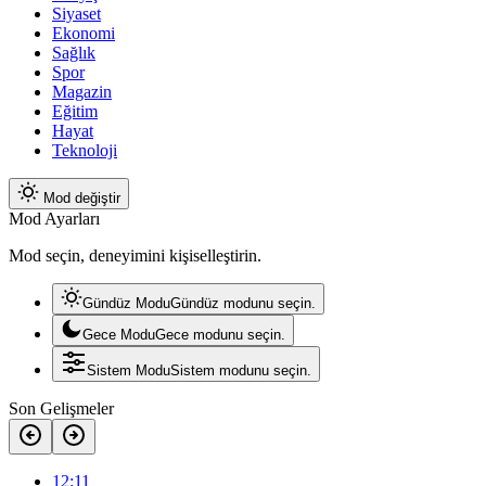
Siyaset
Ekonomi
Sağlık
Spor
Magazin
Eğitim
Hayat
Teknoloji
Mod değiştir
Mod Ayarları
Mod seçin, deneyimini kişiselleştirin.
Gündüz Modu
Gündüz modunu seçin.
Gece Modu
Gece modunu seçin.
Sistem Modu
Sistem modunu seçin.
Son Gelişmeler
12:11