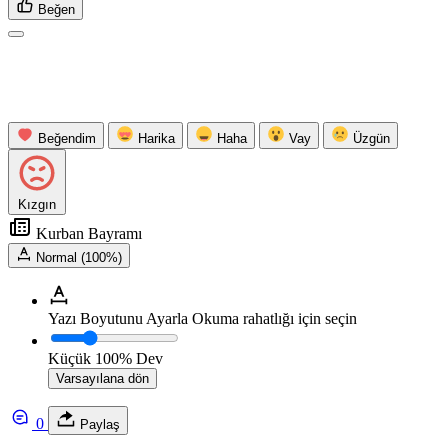
Beğen
Beğendim
Harika
Haha
Vay
Üzgün
Kızgın
Kurban Bayramı
Normal (100%)
Yazı Boyutunu Ayarla
Okuma rahatlığı için seçin
Küçük
100%
Dev
Varsayılana dön
0
Paylaş