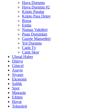
Hava Durumu
Hava Durumu #2
Kripto Paralar
Kripto Para Detay
Borsa
Emtia
Namaz Vakitleri
Puan Durumları
Gazete Manşetleri
Yol Durumu
Canlı Tv
Canlı Skor
Ulusal Haber
Dünya
Güncel
Asayiş
Siyaset
Ekonomi
Sağlık
Spor
Magazin
Eğitim
Hayat
Teknoloji