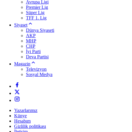
Avrupa Ligi
Premier Lig
Süper Lig
TFF 1. Lig
Siyaset
Dünya Siyaseti
AKP
MHP
CHP
İyi Parti
Deva Partisi
Magazin
Televizyon
Sosyal Medya
Yazarlarımız
Künye
Hesabım
Gizlilik politikası
İletişim