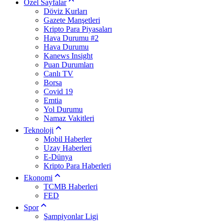
Özel Sayfalar
Döviz Kurları
Gazete Manşetleri
Kripto Para Piyasaları
Hava Durumu #2
Hava Durumu
Kanews Insight
Puan Durumları
Canlı TV
Borsa
Covid 19
Emtia
Yol Durumu
Namaz Vakitleri
Teknoloji
Mobil Haberler
Uzay Haberleri
E-Dünya
Kripto Para Haberleri
Ekonomi
TCMB Haberleri
FED
Spor
Şampiyonlar Ligi