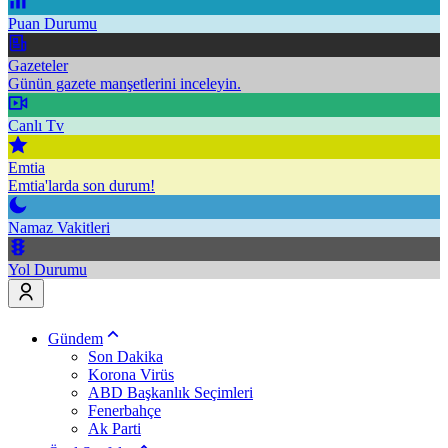
Puan Durumu
Gazeteler
Günün gazete manşetlerini inceleyin.
Canlı Tv
Emtia
Emtia'larda son durum!
Namaz Vakitleri
Yol Durumu
Gündem
Son Dakika
Korona Virüs
ABD Başkanlık Seçimleri
Fenerbahçe
Ak Parti