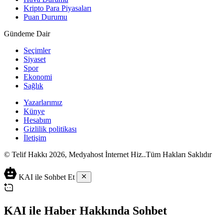
Kripto Para Piyasaları
Puan Durumu
Gündeme Dair
Seçimler
Siyaset
Spor
Ekonomi
Sağlık
Yazarlarımız
Künye
Hesabım
Gizlilik politikası
İletişim
© Telif Hakkı 2026, Medyahost İnternet Hiz..Tüm Hakları Saklıdır
casino
canlı
ev
KAI ile Sohbet Et
siteleri
casino
yapımı
casino
siteleri
salça
siteleri
en
çeşitleri
2023
iyi
KAI ile Haber Hakkında Sohbet
lordcasino
casino