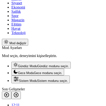
Siyaset
Ekonomi
Sağlık
Spor
Magazin
Eğitim
Hayat
Teknoloji
Mod değiştir
Mod Ayarları
Mod seçin, deneyimini kişiselleştirin.
Gündüz Modu
Gündüz modunu seçin.
Gece Modu
Gece modunu seçin.
Sistem Modu
Sistem modunu seçin.
Son Gelişmeler
12:11