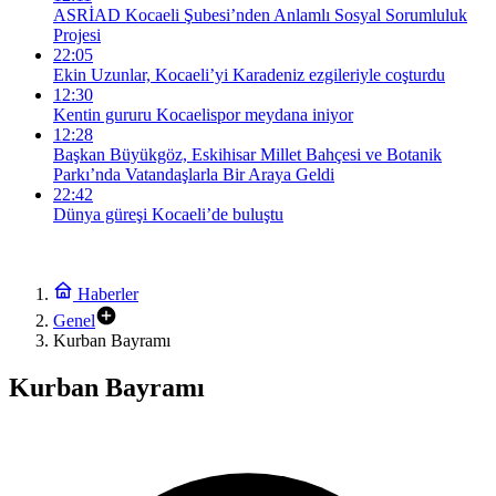
ASRİAD Kocaeli Şubesi’nden Anlamlı Sosyal Sorumluluk
Projesi
22:05
Ekin Uzunlar, Kocaeli’yi Karadeniz ezgileriyle coşturdu
12:30
Kentin gururu Kocaelispor meydana iniyor
12:28
Başkan Büyükgöz, Eskihisar Millet Bahçesi ve Botanik
Parkı’nda Vatandaşlarla Bir Araya Geldi
22:42
Dünya güreşi Kocaeli’de buluştu
Haberler
Genel
Kurban Bayramı
Kurban Bayramı