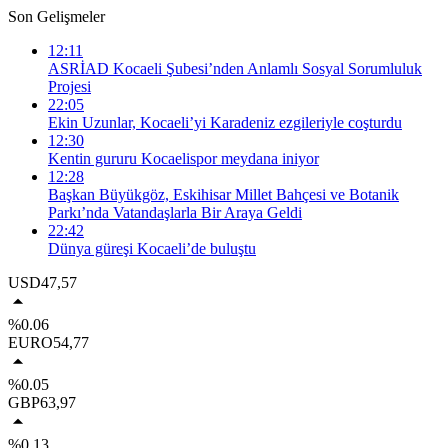
Son Gelişmeler
12:11
ASRİAD Kocaeli Şubesi’nden Anlamlı Sosyal Sorumluluk
Projesi
22:05
Ekin Uzunlar, Kocaeli’yi Karadeniz ezgileriyle coşturdu
12:30
Kentin gururu Kocaelispor meydana iniyor
12:28
Başkan Büyükgöz, Eskihisar Millet Bahçesi ve Botanik
Parkı’nda Vatandaşlarla Bir Araya Geldi
22:42
Dünya güreşi Kocaeli’de buluştu
USD
47,57
%0.06
EURO
54,77
%0.05
GBP
63,97
%0.13