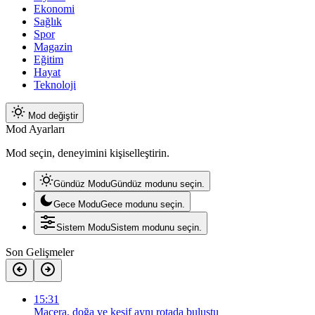
Ekonomi
Sağlık
Spor
Magazin
Eğitim
Hayat
Teknoloji
Mod değiştir
Mod Ayarları
Mod seçin, deneyimini kişiselleştirin.
Gündüz Modu
Gündüz modunu seçin.
Gece Modu
Gece modunu seçin.
Sistem Modu
Sistem modunu seçin.
Son Gelişmeler
15:31
Macera, doğa ve keşif aynı rotada buluştu