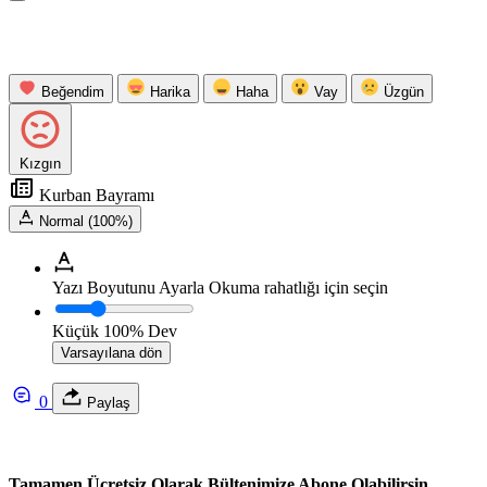
Beğendim
Harika
Haha
Vay
Üzgün
Kızgın
Kurban Bayramı
Normal (100%)
Yazı Boyutunu Ayarla
Okuma rahatlığı için seçin
Küçük
100%
Dev
Varsayılana dön
0
Paylaş
Tamamen Ücretsiz Olarak Bültenimize Abone Olabilirsin