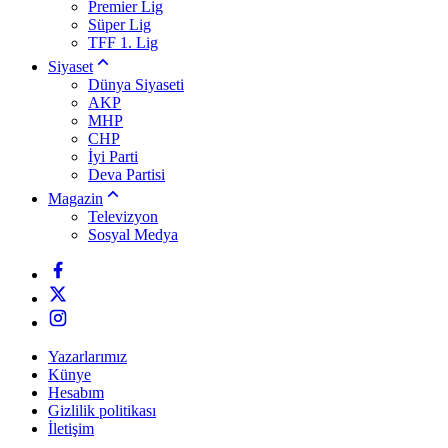
Premier Lig
Süper Lig
TFF 1. Lig
Siyaset
Dünya Siyaseti
AKP
MHP
CHP
İyi Parti
Deva Partisi
Magazin
Televizyon
Sosyal Medya
Yazarlarımız
Künye
Hesabım
Gizlilik politikası
İletişim