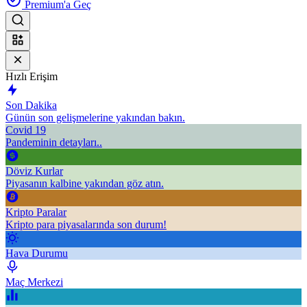
Premium'a Geç
Hızlı Erişim
Son Dakika
Günün son gelişmelerine yakından bakın.
Covid 19
Pandeminin detayları..
Döviz Kurlar
Piyasanın kalbine yakından göz atın.
Kripto Paralar
Kripto para piyasalarında son durum!
Hava Durumu
Maç Merkezi