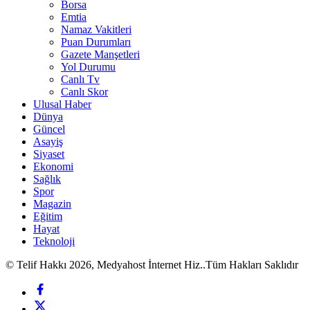
Borsa
Emtia
Namaz Vakitleri
Puan Durumları
Gazete Manşetleri
Yol Durumu
Canlı Tv
Canlı Skor
Ulusal Haber
Dünya
Güncel
Asayiş
Siyaset
Ekonomi
Sağlık
Spor
Magazin
Eğitim
Hayat
Teknoloji
© Telif Hakkı 2026, Medyahost İnternet Hiz..Tüm Hakları Saklıdır