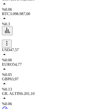
%0.06
BTC
3.098.987,00
%0.3
USD
47,57
%0.06
EURO
54,77
%0.05
GBP
63,97
%0.13
GR. ALTIN
6.201,10
%0.06