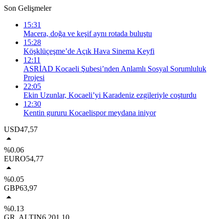
Son Gelişmeler
15:31
Macera, doğa ve keşif aynı rotada buluştu
15:28
Köşklüçeşme’de Açık Hava Sinema Keyfi
12:11
ASRİAD Kocaeli Şubesi’nden Anlamlı Sosyal Sorumluluk
Projesi
22:05
Ekin Uzunlar, Kocaeli’yi Karadeniz ezgileriyle coşturdu
12:30
Kentin gururu Kocaelispor meydana iniyor
USD
47,57
%0.06
EURO
54,77
%0.05
GBP
63,97
%0.13
GR. ALTIN
6.201,10