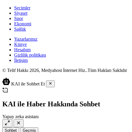
Seçimler
Siyaset
Spor
Ekonomi
Sağlık
Yazarlarımız
Künye
Hesabım
Gizlilik politikası
İletişim
© Telif Hakkı 2026, Medyahost İnternet Hiz..Tüm Hakları Saklıdır
casino
canlı
ev
KAI ile Sohbet Et
siteleri
casino
yapımı
casino
siteleri
salça
siteleri
en
çeşitleri
2023
iyi
KAI ile Haber Hakkında Sohbet
lordcasino
casino
casinositeleri.site
siteleri
Yapay zeka asistanı
vdcasino
vdcasino
giriş
Sohbet
Geçmiş