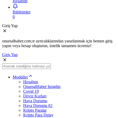
Hesabım
Bildirimler
0
Giriş Yap
onursalhaber.com.tr ayrıcalıklarından yararlanmak için hemen giriş
yapın veya hesap oluşturun, üstelik tamamen ücretsiz!
Giriş Yap
Modüller
Hesabım
OnursalHaber Insights
Covid 19
Döviz Kurları
Hava Durumu
Hava Durumu #2
Kripto Paralar
Kripto Para Detay