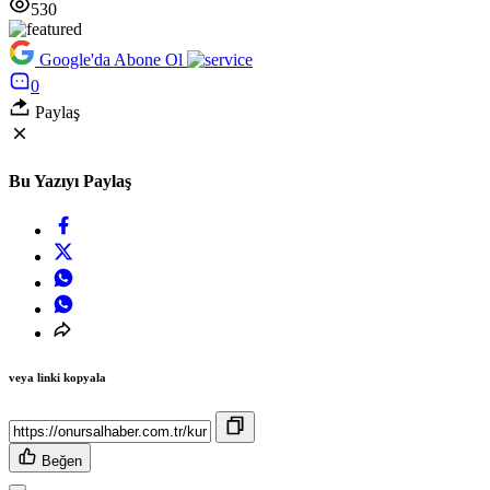
530
Google'da Abone Ol
0
Paylaş
Bu Yazıyı Paylaş
veya linki kopyala
Beğen