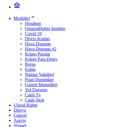
Modüller
Hesabım
OnursalHaber Insights
Covid 19
Döviz Kurları
Hava Durumu
Hava Durumu #2
Kripto Paralar
Kripto Para Detay
Borsa
Emtia
Namaz Vakitleri
Puan Durumları
Gazete Manşetleri
Yol Durumu
Canlı Tv
Canlı Skor
Ulusal Haber
Dünya
Güncel
Asayiş
Siyaset