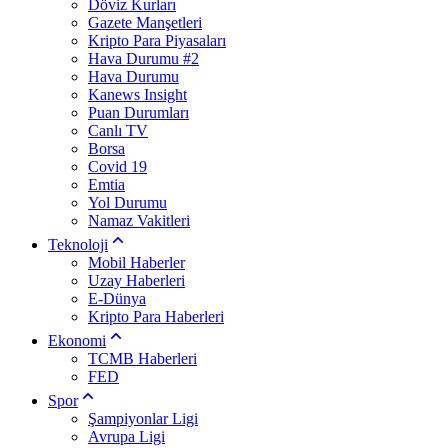
Döviz Kurları
Gazete Manşetleri
Kripto Para Piyasaları
Hava Durumu #2
Hava Durumu
Kanews Insight
Puan Durumları
Canlı TV
Borsa
Covid 19
Emtia
Yol Durumu
Namaz Vakitleri
Teknoloji
Mobil Haberler
Uzay Haberleri
E-Dünya
Kripto Para Haberleri
Ekonomi
TCMB Haberleri
FED
Spor
Şampiyonlar Ligi
Avrupa Ligi